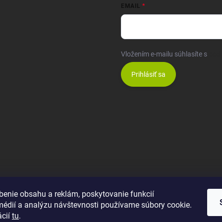
EMAIL
Vložením e-mailu súhlasíte s
pod
Prihlásiť sa
benie obsahu a reklám, poskytovanie funkcií
médií a analýzu návštevnosti používame súbory cookie.
ácií
tu
.