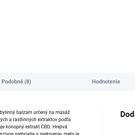
Do košíka
:
Do košíka
Dermálny gél s diklofenakom
epolamínom na lokálnu liečbu
odrevinový gél na
bolesti a zápalu pohybového
ostlivosť o šiju, chrbát a nohy
aparátu. Aplikuje sa priamo n
portovej záťaži alebo
postihnuté miesto pri vyvrtnut
očnom dni. Má chladivý a
pomliaždení, presilení...
ežujúci charakter, rýchlo sa
rebáva, nezanecháva
tný...
Podobné (8)
Hodnotenie
 bylinný balzam určený na masáž
Dod
ých a rastlinných extraktov podľa
uje konopný extrakt CBD. Hrejivá
ívne prehriatie a prekrvenie, preto je