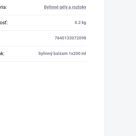
ria
:
Bylinné gély a roztoky
osť
:
0.2 kg
7640133072098
ok
:
bylinný balzam 1x200 ml