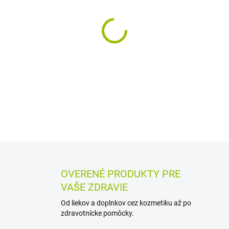
MÔŽEME DORUČIŤ DO:
12.8.2
−
+
Hrejivý bylinný balzam s CBD
pokožky. Podľa tradičnej švaj
prekrvenie, preto je vhodný 
DETAILNÉ INFORMÁCIE
MOŽN
OPÝTAŤ SA
STRÁŽIŤ
OVERENÉ PRODUKTY PRE
VAŠE ZDRAVIE
Od liekov a doplnkov cez kozmetiku až po
zdravotnícke pomôcky.