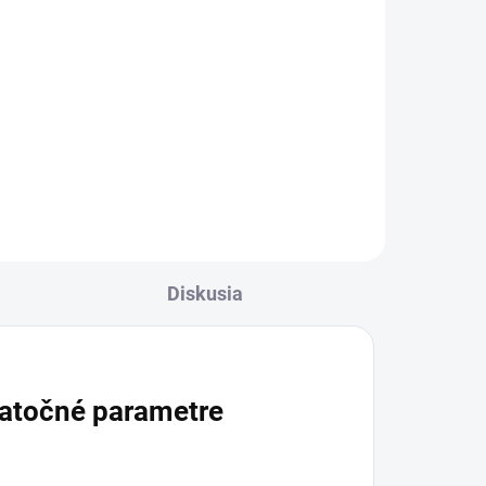
Do košíka
Liečivá náplasť s diklofenakom na
lokálne ošetrenie bolesti a zápalu
šliach, svalov a väzov po úrazoch,
a
ako je pomliaždenie, natiahnutie
í,
či vyvrtnutie. Používa sa aj pri...
Diskusia
atočné parametre