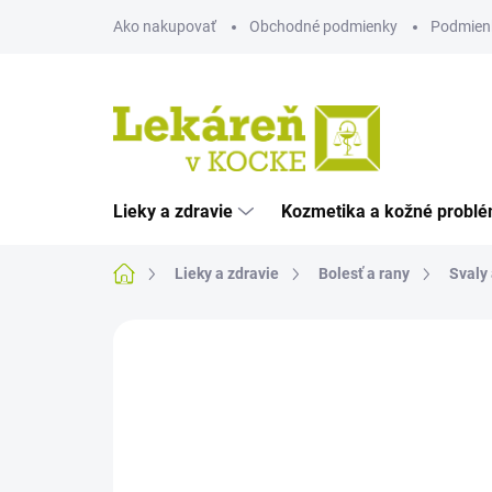
Prejsť
Ako nakupovať
Obchodné podmienky
Podmien
na
obsah
Lieky a zdravie
Kozmetika a kožné probl
Domov
Lieky a zdravie
Bolesť a rany
Svaly 
Neohodnotené
Podrobnosti hodnote