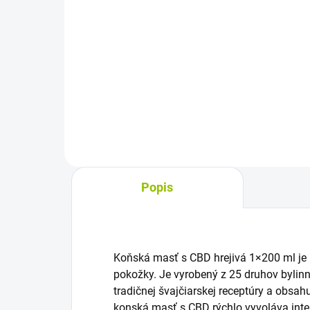
cena:
cena
Do košíka
Masážny gél v rolleri na natieranie
Kos
pokožky a svalstva. Valčeková
star
aplikácia umožňuje rýchle, čisté a
po š
bezkontaktné nanášanie na
nár
potrebné miesto, oceníte ho pri
osvi
únave, pocite...
vst
mas
Popis
Koňská masť s CBD hrejivá 1×200 ml je
pokožky. Je vyrobený z 25 druhov bylinn
tradičnej švajčiarskej receptúry a obsah
konská masť s CBD rýchlo vyvoláva intenz