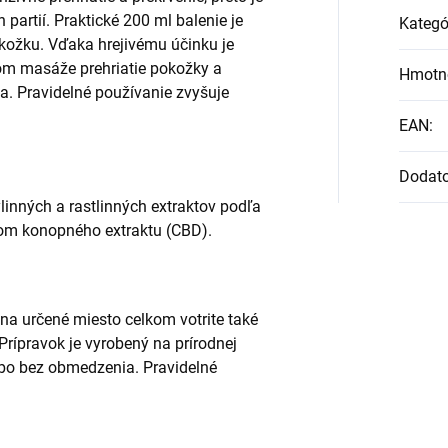
artií. Praktické 200 ml balenie je
Kategó
okožku. Vďaka hrejivému účinku je
om masáže prehriatie pokožky a
Hmotn
. Pravidelné používanie zvyšuje
EAN
:
Dodat
inných a rastlinných extraktov podľa
ahom konopného extraktu (CBD).
 na určené miesto celkom votrite také
rípravok je vyrobený na prírodnej
obo bez obmedzenia. Pravidelné