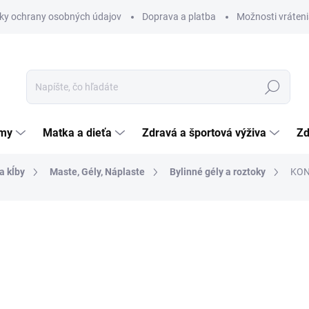
ky ochrany osobných údajov
Doprava a platba
Možnosti vráteni
Hľadať
émy
Matka a dieťa
Zdravá a športová výživa
Zd
a kĺby
Maste, Gély, Náplaste
Bylinné gély a roztoky
KON
nia
ZNAČKA:
HERBAMEDICUS GMBH
12,35 €
Jednotková
6,18 € / 100 ml
cena:
SKLADOM
(>5 KS)