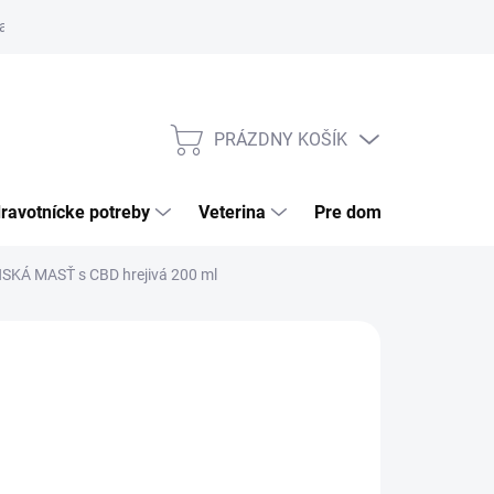
a tovaru
Odstúpenie od zmluvy
Pre firmy
Najčastejšie otázk
PRÁZDNY KOŠÍK
NÁKUPNÝ
KOŠÍK
ravotnícke potreby
Veterina
Pre domácnosť
SKÁ MASŤ s CBD hrejivá 200 ml