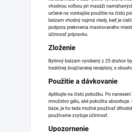
vhodnou voľbou pri masáži namáhaných p
určené na vonkajšie použitie na čistú p
balzam vhodný najmä vtedy, keď je cieľ
podpora prekrvenia masírovaného miesta
účinnosť prípravku.
Zloženie
Bylinný balzam vyrobený z 25 druhov byl
tradičnej švajčiarskej receptúry, s obs
Použitie a dávkovanie
Aplikujte na čistú pokožku. Po nanesení
množstvo gélu, aké pokožka absorbuje. P
báze, je ho teda možné používať dlhod
používanie zvyšuje účinnosť.
Upozornenie