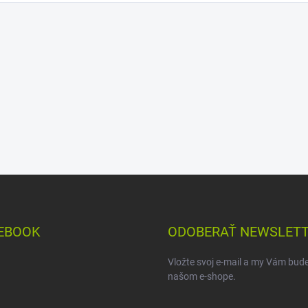
EBOOK
ODOBERAŤ NEWSLET
Vložte svoj e-mail a my Vám bud
našom e-shope.