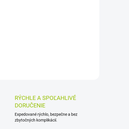
026
MOŽNOSTI DORUČENIA
Pridať do košíka
 a 25 rastlinnými extraktmi je určený na masáž
čiarskej receptúry rýchlo vyvoláva prehriatie a
pri masáži namáhaných partií.
OSTI VRÁTENIA TOVARU
RÝCHLE A SPOĽAHLIVÉ
DORUČENIE
Expedované rýchlo, bezpečne a bez
zbytočných komplikácií.