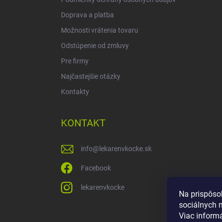
Doprava a platba
Možnosti vrátenia tovaru
Odstúpenie od zmluvy
Pre firmy
Najčastejšie otázky
Kontakty
KONTAKT
info
@
lekarenvkocke.sk
Facebook
lekarenvkocke
Na prispôso
sociálnych 
Viac inform