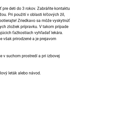
ť pre deti do 3 rokov. Zabráňte kontaktu
u. Pri použití v oblasti kŕčových žíl,
 potierajte! Zriedkavo sa môže vyskytnúť
nych zložiek prípravku. V takom prípade
vajúcich ťažkostiach vyhľadať lekára.
e však prirodzené a je prejavom
 v suchom prostredí a pri izbovej
alový leták alebo návod.