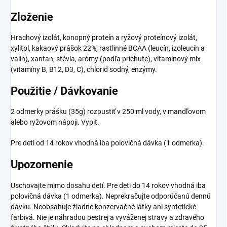
Zloženie
Hrachový izolát, konopný proteín a ryžový proteínový izolát,
xylitol, kakaový prášok 22%, rastlinné BCAA (leucín, izoleucín a
valín), xantan, stévia, arómy (podľa príchute), vitamínový mix
(vitamíny B, B12, D3, C), chlorid sodný, enzýmy.
Použitie / Dávkovanie
2 odmerky prášku (35g) rozpustiť v 250 ml vody, v mandľovom
alebo ryžovom nápoji. Vypiť.
Pre deti od 14 rokov vhodná iba polovičná dávka (1 odmerka).
Upozornenie
Uschovajte mimo dosahu detí. Pre deti do 14 rokov vhodná iba
polovičná dávka (1 odmerka). Neprekračujte odporúčanú dennú
dávku. Neobsahuje žiadne konzervačné látky ani syntetické
farbivá. Nie je náhradou pestrej a vyváženej stravy a zdravého