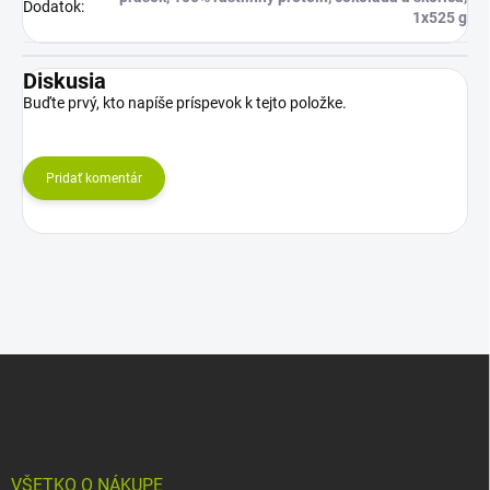
Dodatok
:
1x525 g
Diskusia
Buďte prvý, kto napíše príspevok k tejto položke.
Pridať komentár
Z
á
p
ä
t
i
VŠETKO O NÁKUPE