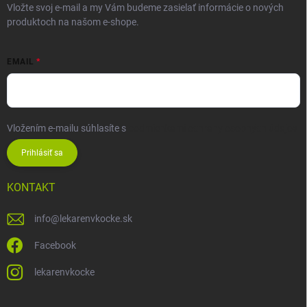
Vložte svoj e-mail a my Vám budeme zasielať informácie o nových
produktoch na našom e-shope.
EMAIL
Vložením e-mailu súhlasíte s
podmienkami ochrany osobných údajov
Prihlásiť sa
KONTAKT
info
@
lekarenvkocke.sk
Facebook
lekarenvkocke