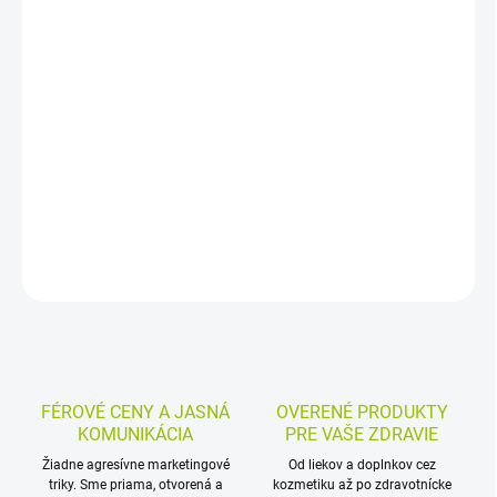
−
+
Pridať do košíka
Vegánsky proteínový prášok s hrachovým, konopným a ryžovým
proteínom poskytuje 60 % bielkovín. Je sladený xylitolom a
stéviou, obohatený o rastlinné BCAA, enzýmy a vitamíny B, C, E,
B12 a D3. Má čokoládovo-škoricovú príchuť a je bez sóje, lepku a
laktózy.
DETAILNÉ INFORMÁCIE
MOŽNOSTI VRÁTENIA TOVARU
OPÝTAŤ SA
STRÁŽIŤ
FÉROVÉ CENY A JASNÁ
OVERENÉ PRODUKTY
KOMUNIKÁCIA
PRE VAŠE ZDRAVIE
Žiadne agresívne marketingové
Od liekov a doplnkov cez
triky. Sme priama, otvorená a
kozmetiku až po zdravotnícke