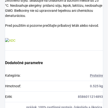
životného štýlu. Skladujte na chladnom a suchom mieste do 25
°C. Neobsahuje alergény: pridanú sóju, lepok, laktózu, neobsahuje
GMO. Bielkoviny nie sú upravované tepelnou ani chemickou
denaturáciou.
Pred použitím si pozorne prečítajte príbalový leták alebo návod.
Dodatočné parametre
Kategória
:
Proteíny
Hmotnosť
:
0.525 kg
EAN
:
8586011214893
prášok, 100% rastlinný proteín, čokoláda a škorica,