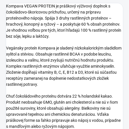
Kompava VEGAN PROTEIN je práškový výživový doplnok s
čokoládovo-škoricovou príchuťou, určený na prípravu
proteínového nápoja. Spája 3 druhy rastlinných proteínov –
hrachový, konopný a ryžový – a poskytuje 60 % obsah proteínov.
Je vhodnou voľbou pre tých, ktorí hľadajú 100 % rastlinný proteín
bez sóje, lepku a laktózy.
Vegánsky proteín Kompava je sladený nízkokalorickým sladidlom
xylitol a stéviou. Obsahuje rastlinné BCAA v podobe leucínu,
izoleucínu a valínu, ktoré zvyšujú nutričnú hodnotu produktu.
Komplex rastlinných enzýmov uľahčuje využitie aminokyselín.
Zloženie dopĺňajú vitamíny B, C, E, B12 a D3, ktoré sú súčasťou
receptúry zameranej na doplnenie nedostatkových zložiek
rastlinnej potravy.
Chuť čokoládového proteínu dotvára 22 % holandské kakao.
Produkt neobsahuje GMO, glutén ani cholesterol a nie sú v ňom
použité suroviny, ktoré obsahujú alergény. Bielkoviny nie sú
upravované tepelnou ani chemickou denaturáciou. Vďaka
práškovej forme sa ľahko pripravuje ako nápoj s vodou, prípadne
s mandľovým alebo ryžovým nápojom.