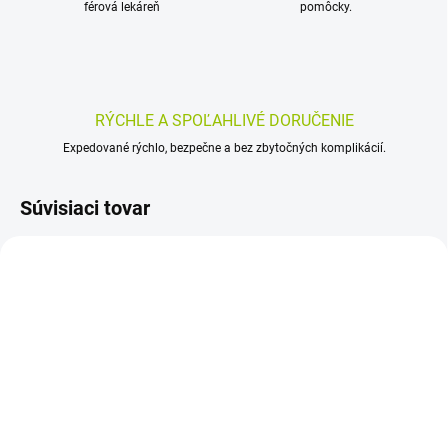
férová lekáreň
pomôcky.
RÝCHLE A SPOĽAHLIVÉ DORUČENIE
Expedované rýchlo, bezpečne a bez zbytočných komplikácií.
Súvisiaci tovar
SKLADOM
SKLADOM
(>5 KS)
(>5 KS)