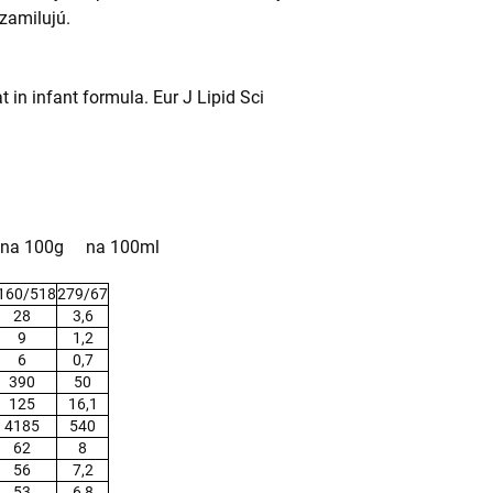
 zamilujú.
 in infant formula. Eur J Lipid Sci
a 100ml
160/518
279/67
28
3,6
9
1,2
6
0,7
390
50
125
16,1
4185
540
62
8
56
7,2
53
6,8