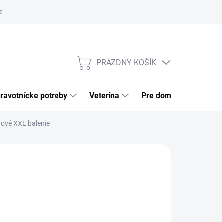
a tovaru
Odstúpenie od zmluvy
Pre firmy
Najčastejšie otázk
PRÁZDNY KOŠÍK
NÁKUPNÝ
KOŠÍK
ravotnícke potreby
Veterina
Pre domácnosť
ové XXL balenie
026
MOŽNOSTI DORUČENIA