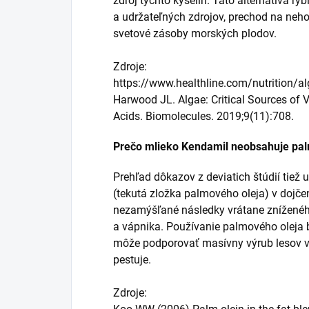
zdroj týchto kyselín. Táto alternatíva ry
a udržateľných zdrojov, prechod na ne
svetové zásoby morských plodov.
Zdroje:
https://www.healthline.com/nutrition/a
Harwood JL. Algae: Critical Sources of 
Acids. Biomolecules. 2019;9(11):708.
Prečo mlieko Kendamil neobsahuje pal
Prehľad dôkazov z deviatich štúdií tiež 
(tekutá zložka palmového oleja) v dojč
nezamýšľané následky vrátane zníženéh
a vápnika. Používanie palmového oleja b
môže podporovať masívny výrub lesov v 
pestuje.
Zdroje: