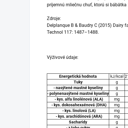
príjemnú mliečnu chuť, ktorú si bábätka
Zdroje:
Delplanque B & Baudry C (2015) Dairy fat
Technol 117: 1487–1488.
Výživové údaje:
na 100g n
Energetická hodnota
kJ/kcal
2
Tuky
g
- nasýtené mastné kyseliny
g
- polynenasýtené mastné kyseliny
g
- kys. alfa linolénová (ALA)
mg
- kys. dokosahexaénová (DHA)
mg
- kys. linolová (LA)
mg
- kys. arachidónová (ARA)
mg
Sacharidy
g
- z toho cukry
g