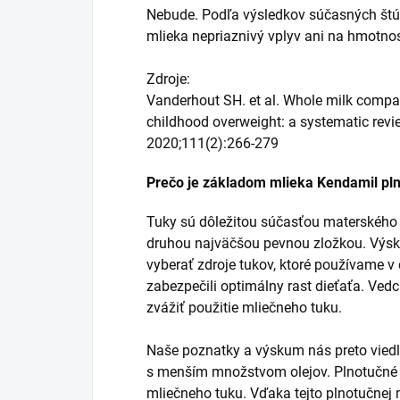
Nebude. Podľa výsledkov súčasných št
mlieka nepriaznivý vplyv ani na hmotnosť,
Zdroje:
Vanderhout SH. et al. Whole milk compa
childhood overweight: a systematic rev
2020;111(2):266-279
Prečo je základom mlieka Kendamil pl
Tuky sú dôležitou súčasťou materského
druhou najväčšou pevnou zložkou. Výsku
vyberať zdroje tukov, ktoré používame v
zabezpečili optimálny rast dieťaťa. Ved
zvážiť použitie mliečneho tuku.
Naše poznatky a výskum nás preto viedl
s menším množstvom olejov. Plnotučné 
mliečneho tuku. Vďaka tejto plnotučnej