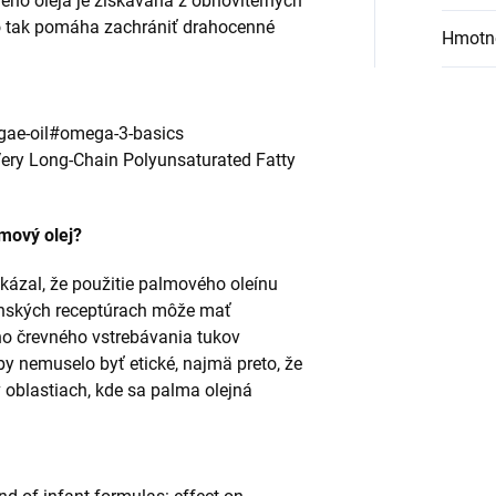
bieho oleja je získavaná z obnoviteľných
ho tak pomáha zachrániť drahocenné
Hmotn
lgae-oil#omega-3-basics
Very Long-Chain Polyunsaturated Fatty
mový olej?
ukázal, že použitie palmového oleínu
enských receptúrach môže mať
o črevného vstrebávania tukov
y nemuselo byť etické, najmä preto, že
oblastiach, kde sa palma olejná