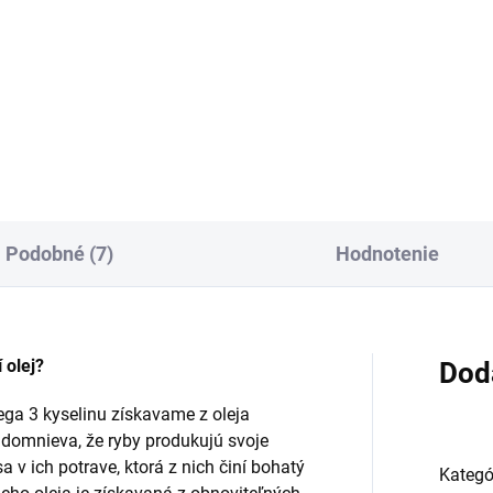
ľacie mlieko v prášku pre deti
Následná dojčenská mliečna
ukončeného 24. mesiaca je
výživa v prášku pre dojčatá o
dné ako súčasť zmiešanej a
ukončeného 6. do 12. mesiac
áženej stravy. Obsahuje
Je vhodná ako súčasť zmieša
idobacterium animalis subsp.
stravy a obsahuje vitamíny C 
is, GOS a FOS,...
DHA a baktérie mliečneho...
Podobné (7)
Hodnotenie
 olej?
Dod
a 3 kyselinu získavame z oleja
í domnieva, že ryby produkujú svoje
a v ich potrave, ktorá z nich činí bohatý
Kategó