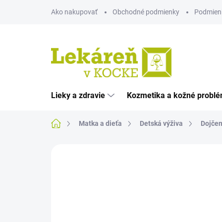
Prejsť
Ako nakupovať
Obchodné podmienky
Podmien
na
obsah
Lieky a zdravie
Kozmetika a kožné probl
Domov
Matka a dieťa
Detská výživa
Dojčen
Neohodnotené
Podrobnosti hodnote