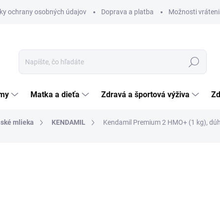
ky ochrany osobných údajov
Doprava a platba
Možnosti vráteni
Hľadať
émy
Matka a dieťa
Zdravá a športová výživa
Zd
ské mlieka
KENDAMIL
Kendamil Premium 2 HMO+ (1 kg), dúh
nia
31,21 €
Jednotková
31,21 € / 1 ks
cena:
SKLADOM
(>5 KS)
MÔŽEME DORUČIŤ DO:
12.8.2