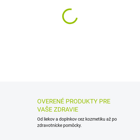
−
+
DETAILNÉ INFORMÁCIE
MOŽN
OPÝTAŤ SA
STRÁŽIŤ
OVERENÉ PRODUKTY PRE
VAŠE ZDRAVIE
Od liekov a doplnkov cez kozmetiku až po
zdravotnícke pomôcky.