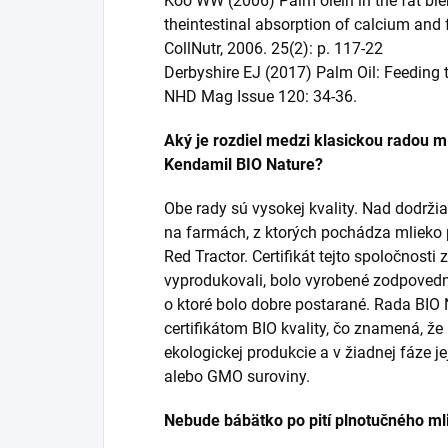
Koo WW (2006) Palm olein in the fat blen
theintestinal absorption of calcium and 
CollNutr, 2006. 25(2): p. 117-22
Derbyshire EJ (2017) Palm Oil: Feeding 
NHD Mag Issue 120: 34-36.
Aký je rozdiel medzi klasickou radou 
Kendamil BIO Nature?
Obe rady sú vysokej kvality. Nad dodrž
na farmách, z ktorých pochádza mlieko p
Red Tractor. Certifikát tejto spoločnosti
vyprodukovali, bolo vyrobené zodpovedn
o ktoré bolo dobre postarané. Rada BIO
certifikátom BIO kvality, čo znamená, ž
ekologickej produkcie a v žiadnej fáze j
alebo GMO suroviny.
Nebude bábätko po pití plnotučného mli