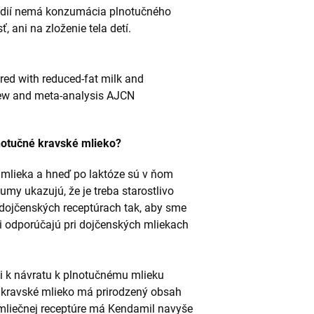
údií nemá konzumácia plnotučného
 ani na zloženie tela detí.
red with reduced-fat milk and
iew and meta-analysis AJCN
notučné kravské mlieko?
 mlieka a hneď po laktóze sú v ňom
my ukazujú, že je treba starostlivo
 dojčenských receptúrach tak, aby sme
ci odporúčajú pri dojčenských mliekach
i k návratu k plnotučnému mlieku
kravské mlieko má prirodzený obsah
 mliečnej receptúre má Kendamil navyše