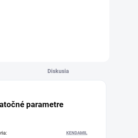
d
a.
nej
a D,
Diskusia
atočné parametre
ria
:
KENDAMIL