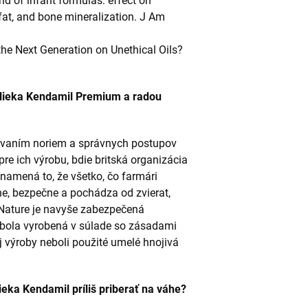
d of infant formulas: effect on
fat, and bone mineralization. J Am
the Next Generation on Unethical Oils?
mlieka Kendamil Premium a radou
iavaním noriem a správnych postupov
re ich výrobu, bdie britská organizácia
 znamená to, že všetko, čo farmári
e, bezpečne a pochádza od zvierat,
 Nature je navyše zabezpečená
e bola vyrobená v súlade so zásadami
ej výroby neboli použité umelé hnojivá
eka Kendamil príliš priberať na váhe?