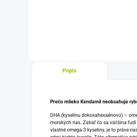
Počiatočné dojčenské mlieko s
Bato
Bifidobacterium animalis subsp.
od 
lactis je určené pre dojčatá od
vho
narodenia do ukončeného 6.
vyv
mesiaca, ak nemôžu byť dojčené.
Bif
Neobsahuje palmový olej,...
lact
Popis
Prečo mlieko Kendamil neobsahuje rybí
DHA (kyselinu dokosahexaénovú) – omeg
morských rias. Zatiaľ čo sa väčšina ľud
vlastné omega-3 kyseliny, je to práve rias