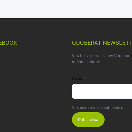
EBOOK
ODOBERAŤ NEWSLET
Vložte svoj e-mail a my Vám bud
našom e-shope.
EMAIL
Vložením e-mailu súhlasíte s
pod
Prihlásiť sa