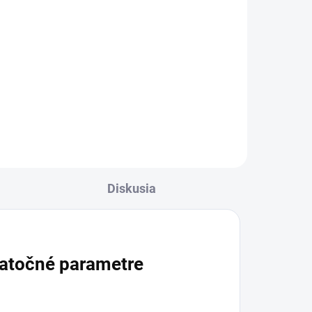
cena:
Do košíka
Sypaný bylinný čaj zo stavikrvu
a
vtáčieho (Polygonum aviculare) je
ová
vhodný na prípravu záparu z
jednej rastlinnej zložky. Balenie 40
ju
g je praktické na domáce použitie.
Diskusia
atočné parametre