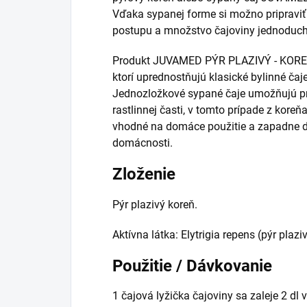
Vďaka sypanej forme si možno pripravi
postupu a množstvo čajoviny jednoduch
Produkt JUVAMED PÝR PLAZIVÝ - KOREŇ j
ktorí uprednostňujú klasické bylinné ča
Jednozložkové sypané čaje umožňujú pri
rastlinnej časti, v tomto prípade z koreň
vhodné na domáce použitie a zapadne d
domácnosti.
Zloženie
Pýr plazivý koreň.
Aktívna látka: Elytrigia repens (pýr plaziv
Použitie / Dávkovanie
1 čajová lyžička čajoviny sa zaleje 2 dl