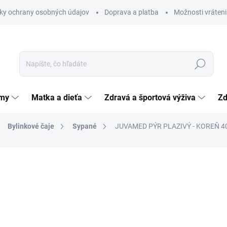
ky ochrany osobných údajov
Doprava a platba
Možnosti vráteni
Hľadať
émy
Matka a dieťa
Zdravá a športová výživa
Zd
Bylinkové čaje
Sypané
JUVAMED PÝR PLAZIVÝ - KOREŇ 4
nia
ZNAČKA:
JUVAMED S.R.O.
2,72 €
Jednotková
6,80 € / 100 g
cena:
SKLADOM
(>5 KS)