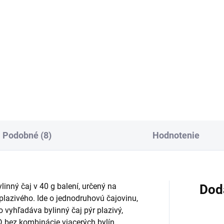
:
cena:
Do košíka
Do košíka
ný bylinný čaj s plodmi
Sypaný bylinný čaj s rezaným
tníka rešetliakového, vhodný
koreňom ženšenu je určený n
každodennú prípravu teplého
prípravu záparu. Jednozložk
oja. Jednozložkové zloženie
čajovina z Všehoja ázijského
ia tí, ktorí chcú zaradiť
ponúka jednoduchú formu ča
tník do bežného...
zo ženšenu.
Podobné (8)
Hodnotenie
inný čaj v 40 g balení, určený na
Dod
plazivého. Ide o jednodruhovú čajovinu,
 vyhľadáva bylinný čaj pýr plazivý,
 bez kombinácie viacerých bylín.