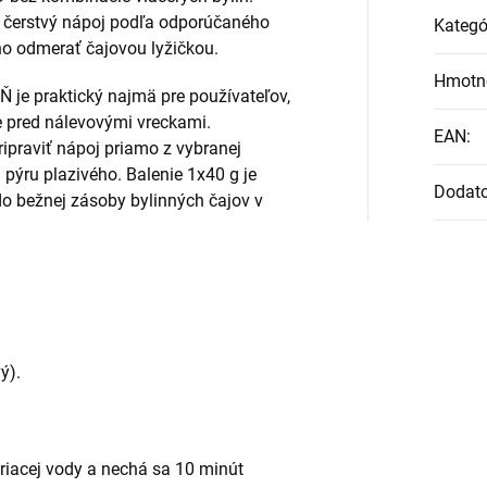
ť čerstvý nápoj podľa odporúčaného
Kategó
o odmerať čajovou lyžičkou.
Hmotn
e praktický najmä pre používateľov,
je pred nálevovými vreckami.
EAN
:
praviť nápoj priamo z vybranej
a pýru plazivého. Balenie 1x40 g je
Dodat
o bežnej zásoby bylinných čajov v
ý).
 vriacej vody a nechá sa 10 minút