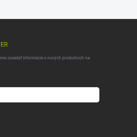
TER
eme zasielať informácie o nových produktoch na
mienkami ochrany osobných údajov