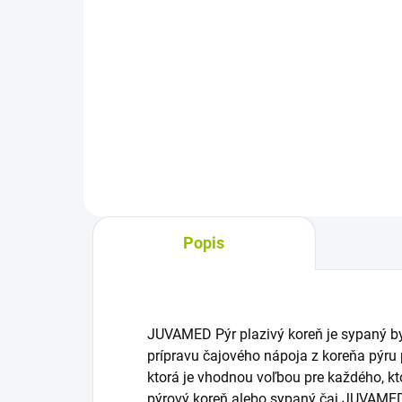
cena:
cena
Do košíka
Bylinný sypaný čaj z kvetu agátu
Sypa
bieleho podporuje tvorbu
raky
tráviacich štiav a enzýmov, čím
na 
prispieva k lepšiemu tráveniu a
náp
chuti do jedla. Pomáha aj pri
ocen
tráviacich ťažkostiach a...
raky
Popis
JUVAMED Pýr plazivý koreň je sypaný byl
prípravu čajového nápoja z koreňa pýru 
ktorá je vhodnou voľbou pre každého, kto
pýrový koreň alebo sypaný čaj JUVAMED