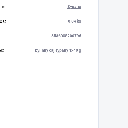
ria
:
Sypané
osť
:
0.04 kg
8586005200796
ok
:
bylinný čaj sypaný 1x40 g