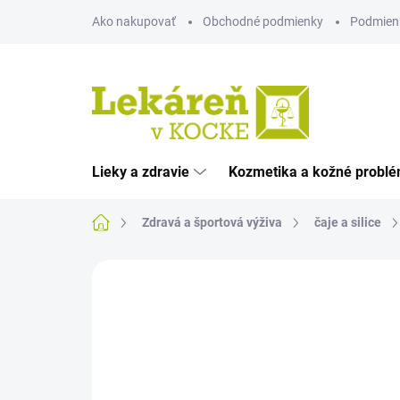
Prejsť
Ako nakupovať
Obchodné podmienky
Podmien
na
obsah
Lieky a zdravie
Kozmetika a kožné probl
Domov
Zdravá a športová výživa
čaje a silice
Neohodnotené
Podrobnosti hodnote