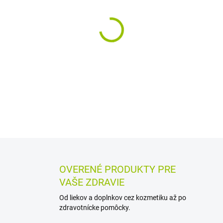
MÔŽEME DORUČIŤ DO:
12.8.2
−
+
Sypaný bylinný čaj z koreňa 
prípravu čajového nápoja a 
aj pripraviť čerstvý.
DETAILNÉ INFORMÁCIE
MOŽN
OPÝTAŤ SA
STRÁŽIŤ
OVERENÉ PRODUKTY PRE
VAŠE ZDRAVIE
Od liekov a doplnkov cez kozmetiku až po
zdravotnícke pomôcky.