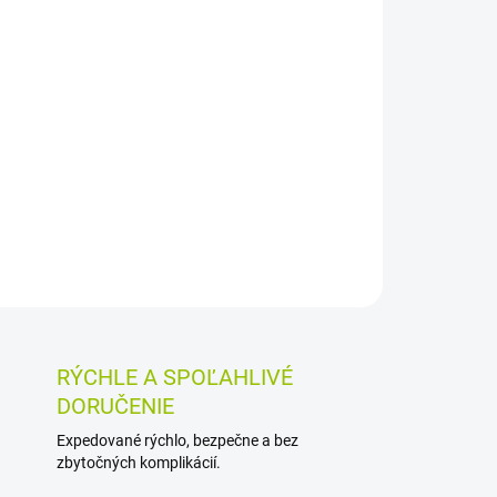
026
MOŽNOSTI DORUČENIA
Pridať do košíka
pýru plazivého v 40 g balení. Je určený na
vďaka sypanej forme si ho možno ľahko odmerať
OSTI VRÁTENIA TOVARU
RÝCHLE A SPOĽAHLIVÉ
DORUČENIE
Expedované rýchlo, bezpečne a bez
zbytočných komplikácií.