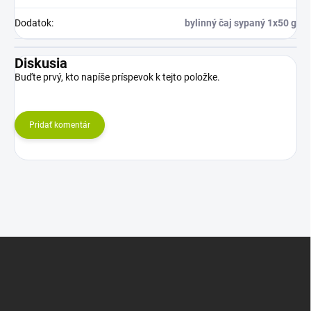
Dodatok
:
bylinný čaj sypaný 1x50 g
Diskusia
Buďte prvý, kto napíše príspevok k tejto položke.
Pridať komentár
Z
á
p
ä
t