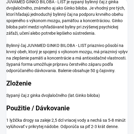
JUVAMED GINKO BILOBA - LIST je sypaný bylinný čaj z ginka
dvojlaločného, známeho aj ako Ginko biloba. Je vhodný pre tých,
ktorí hľadajú jednoduchý bylinný čaj na podporu krvného obehu
spojeného s výkonom mozgu, pamäťou a koncentráciou. Ginko
biloba patrí medzi vyhľadávané byliny pri zvýšenej psychickej
záťaži, učení alebo potrebe lepšieho sústredenia.
Bylinný čaj JUVAMED GINKO BILOBA - LIST priaznivo pôsobí na
krvný obeh, ktorý je spojený s výkonom mozgu, má priaznivý vplyv
na zlepšenie pamäti a koncentrácie a má antioxidačné vlastnosti.
Sypaná forma umožňuje prípravu čerstvého záparu podľa
odporúčaného dávkovania. Balenie obsahuje 50 g čajoviny.
Zloženie
Sypaný čaj z ginka dvojlaločného (lat.Ginko biloba)
Použitie / Dávkovanie
1 lyžička drogy sa zaleje 2,5 dcl vriacej vody a nechá sa 5-8 minút
vylúhovať v prikrytej nádobe. Odporúča sa piť 2-3 krát denne.