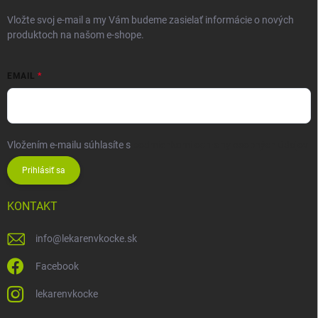
Vložte svoj e-mail a my Vám budeme zasielať informácie o nových
produktoch na našom e-shope.
EMAIL
Vložením e-mailu súhlasíte s
podmienkami ochrany osobných údajov
Prihlásiť sa
KONTAKT
info
@
lekarenvkocke.sk
Facebook
lekarenvkocke