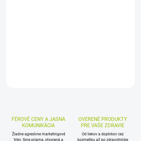
−
+
Pridať do košíka
Sypaný bylinný čaj z ginka dvojlaločného (Ginkgo biloba)
podporuje krvný obeh spojený s výkonom mozgu. Má priaznivý
vplyv na pamäť a koncentráciu a vďaka sypanej forme si ho
možno pripraviť čerstvý podľa potreby.
DETAILNÉ INFORMÁCIE
MOŽNOSTI VRÁTENIA TOVARU
OPÝTAŤ SA
STRÁŽIŤ
FÉROVÉ CENY A JASNÁ
OVERENÉ PRODUKTY
KOMUNIKÁCIA
PRE VAŠE ZDRAVIE
Žiadne agresívne marketingové
Od liekov a doplnkov cez
triky. Sme priama, otvorená a
kozmetiku až po zdravotnícke