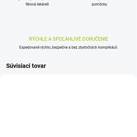
férová lekáreň
pomôcky.
RÝCHLE A SPOĽAHLIVÉ DORUČENIE
Expedované rýchlo, bezpečne a bez zbytočných komplikácií.
Súvisiaci tovar
AKCIA
SKLADOM
SKLADOM
(>5 KS)
(>5 KS)