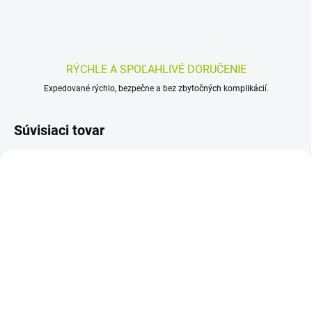
RÝCHLE A SPOĽAHLIVÉ DORUČENIE
Expedované rýchlo, bezpečne a bez zbytočných komplikácií.
Súvisiaci tovar
SKLADOM
SKLADOM
(>5 KS)
(>5 KS)
Panthenol Omega
SWISS Panthenol