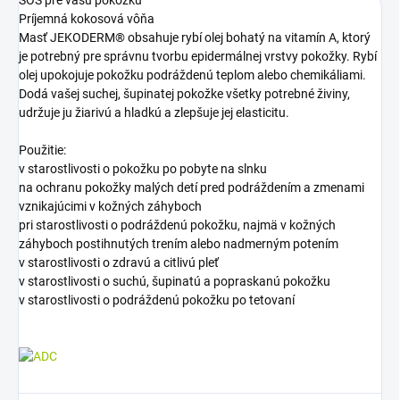
Príjemná kokosová vôňa
Masť JEKODERM® obsahuje rybí olej bohatý na vitamín A, ktorý
je potrebný pre správnu tvorbu epidermálnej vrstvy pokožky. Rybí
olej upokojuje pokožku podráždenú teplom alebo chemikáliami.
Dodá vašej suchej, šupinatej pokožke všetky potrebné živiny,
udržuje ju žiarivú a hladkú a zlepšuje jej elasticitu.
Použitie:
v starostlivosti o pokožku po pobyte na slnku
na ochranu pokožky malých detí pred podráždením a zmenami
vznikajúcimi v kožných záhyboch
pri starostlivosti o podráždenú pokožku, najmä v kožných
záhyboch postihnutých trením alebo nadmerným potením
v starostlivosti o zdravú a citlivú pleť
v starostlivosti o suchú, šupinatú a popraskanú pokožku
v starostlivosti o podráždenú pokožku po tetovaní