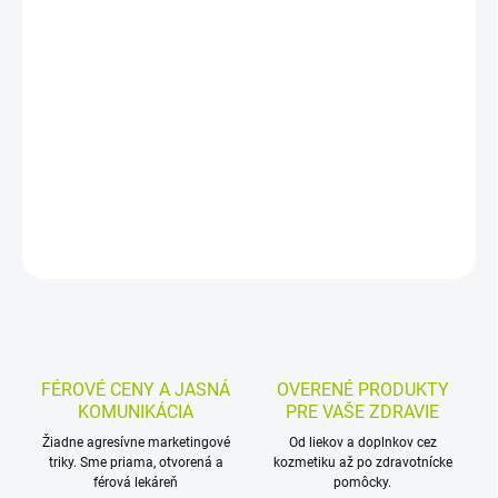
−
+
Pridať do košíka
Masť s rybím olejom a vitamínom A je určená na starostlivosť o
suchú, šupinatú a podráždenú pokožku. Vďaka mastnej forme sa
ľahko nanáša, má príjemnú kokosovú vôňu a je vhodná na
vonkajšie použitie.
DETAILNÉ INFORMÁCIE
MOŽNOSTI VRÁTENIA TOVARU
OPÝTAŤ SA
STRÁŽIŤ
FÉROVÉ CENY A JASNÁ
OVERENÉ PRODUKTY
KOMUNIKÁCIA
PRE VAŠE ZDRAVIE
Žiadne agresívne marketingové
Od liekov a doplnkov cez
triky. Sme priama, otvorená a
kozmetiku až po zdravotnícke
férová lekáreň
pomôcky.