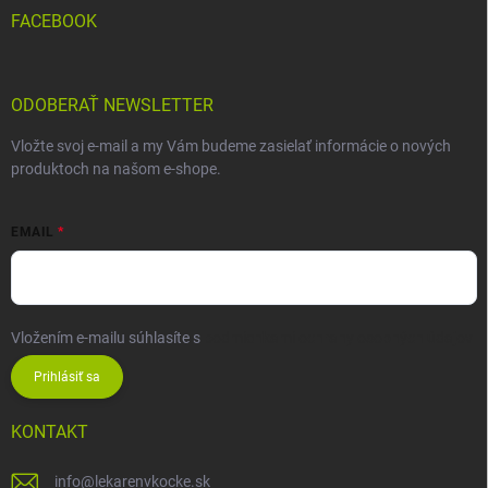
FACEBOOK
ODOBERAŤ NEWSLETTER
Vložte svoj e-mail a my Vám budeme zasielať informácie o nových
produktoch na našom e-shope.
EMAIL
Vložením e-mailu súhlasíte s
podmienkami ochrany osobných údajov
Prihlásiť sa
KONTAKT
info
@
lekarenvkocke.sk