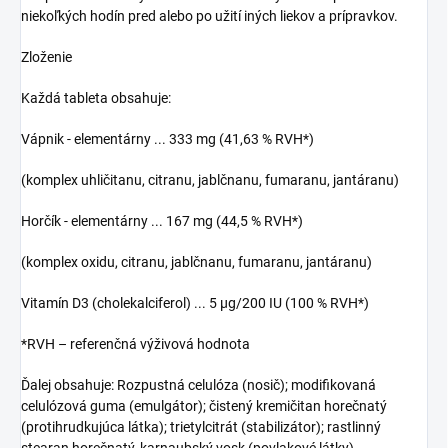
niekoľkých hodín pred alebo po užití iných liekov a prípravkov.
Zloženie
Každá tableta obsahuje:
Vápnik - elementárny ... 333 mg (41,63 % RVH*)
(komplex uhličitanu, citranu, jablčnanu, fumaranu, jantáranu)
Horčík - elementárny ... 167 mg (44,5 % RVH*)
(komplex oxidu, citranu, jablčnanu, fumaranu, jantáranu)
Vitamín D3 (cholekalciferol) ... 5 μg/200 IU (100 % RVH*)
*RVH – referenčná výživová hodnota
Ďalej obsahuje: Rozpustná celulóza (nosič); modifikovaná
celulózová guma (emulgátor); čistený kremičitan horečnatý
(protihrudkujúca látka); trietylcitrát (stabilizátor); rastlinný