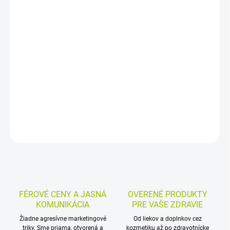
−
+
Pridať do košíka
Výživový doplnok s vápnikom, horčíkom a vitamínom D3 vo forme
tabliet je určený na doplnenie minerálov a vitamínu D pri
starostlivosti o kosti, zuby, svaly, nervový systém a imunitu.
Užívajú sa raz denne, balenie obsahuje 200 tabliet.
DETAILNÉ INFORMÁCIE
MOŽNOSTI VRÁTENIA TOVARU
OPÝTAŤ SA
STRÁŽIŤ
FÉROVÉ CENY A JASNÁ
OVERENÉ PRODUKTY
KOMUNIKÁCIA
PRE VAŠE ZDRAVIE
Žiadne agresívne marketingové
Od liekov a doplnkov cez
triky. Sme priama, otvorená a
kozmetiku až po zdravotnícke