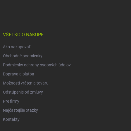
Z
á
p
ä
t
i
VŠETKO O NÁKUPE
e
Ako nakupovať
Obchodné podmienky
Podmienky ochrany osobných údajov
Doprava a platba
Možnosti vrátenia tovaru
Odstúpenie od zmluvy
Pre firmy
Najčastejšie otázky
Kontakty