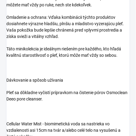
môžete mať vždy po ruke, nech ste kdekoľvek.
Omladenie a ochrana: Vďaka kombinácii týchto produktov
dosiahnete výrazne hladšiu, plnšiu a mladistvo vyzerajúcu pleť.
Vaša pokožka bude lepšie chránená pred vplyvmi prostredia a
získa svieži a vitálny vzhľad.
Táto minikolekcia je ideálnym riešením pre každého, kto hľadá
kvalitnú starostlivosť o pleť, ktorú môže mať vždy so sebou.
Dávkovanie a spôsob užívania
Pleť sa dôkladne vyčistí prípravkom na čistenie pórov Osmoclean
Deeo pore cleanser.
Cellular Water Mist - biomimetická voda sa nastrieka vo
vzdialenosti asi 15cm na tvár a/alebo celé telo na vysušenú a