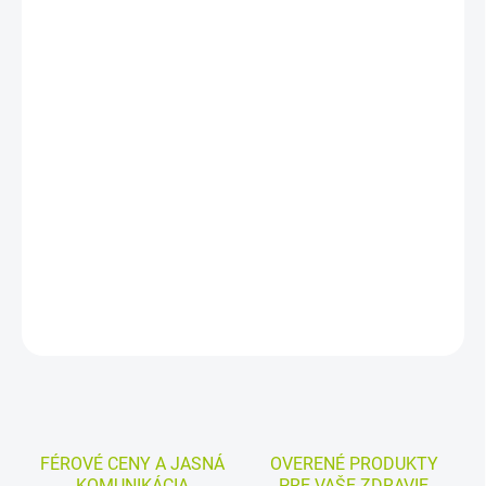
DORUČENIA
−
+
Pridať do košíka
Praktický kozmetický set s čistiacim prípravkom, biomimetickou
vodou s kyselinou hyalurónovou, sérom AGE PROTEOM a
vyhladzujúcim krémom v cestovných veľkostiach. Pokrýva
starostlivosť od čistenia až po revitalizáciu pleti a podporuje jej
svieži, hladký vzhľad.
DETAILNÉ INFORMÁCIE
MOŽNOSTI VRÁTENIA TOVARU
OPÝTAŤ SA
STRÁŽIŤ
FÉROVÉ CENY A JASNÁ
OVERENÉ PRODUKTY
KOMUNIKÁCIA
PRE VAŠE ZDRAVIE