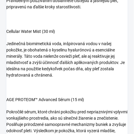
Pravidelným používaním dosiahnete čistejšiu a jasnejšiu pleť,
pripravenú na ďalšie kroky starostlivosti.
Cellular Water Mist (30 ml)
Jedinečná biomimetická voda, inšpirovaná vodou v našej
pokožke, je obohatená o kyselinu hyalurónovú a esenciálne
minerály. Táto voda nielenže osvieži pleť, ale aj reaktivuje jej
mladistvosť a zvýši účinnosť ďalších aplikovaných produktov. Je
ideálna na použitie kedykoľvek počas dňa, aby pleť zostala
hydratovaná a chránená.
AGE PROTEOM™ Advanced Sérum (15 ml)
Pokročilé sérum, ktoré chráni pokožku pred nepriaznivými vplyvmi
vonkajšieho prostredia, ako sú slnečné žiarenie a znečistenie.
Posilňuje prirodzené samoopravné mechanizmy buniek a zvyšuje
odolnosť pleti. Výsledkom je pokožka, ktorá vyzerá mladšie,