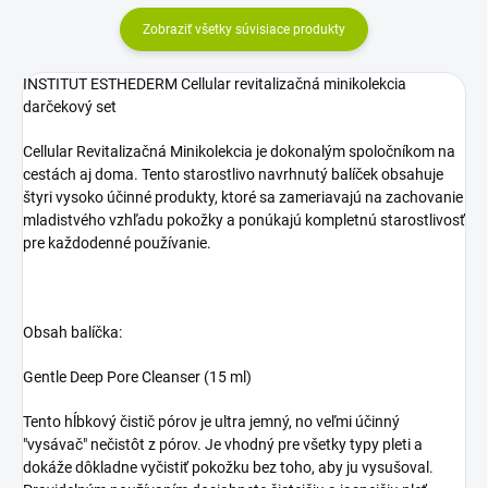
Zobraziť všetky súvisiace produkty
INSTITUT ESTHEDERM Cellular revitalizačná minikolekcia
darčekový set
Cellular Revitalizačná Minikolekcia je dokonalým spoločníkom na
cestách aj doma. Tento starostlivo navrhnutý balíček obsahuje
štyri vysoko účinné produkty, ktoré sa zameriavajú na zachovanie
mladistvého vzhľadu pokožky a ponúkajú kompletnú starostlivosť
pre každodenné používanie.
Obsah balíčka:
Gentle Deep Pore Cleanser (15 ml)
Tento hĺbkový čistič pórov je ultra jemný, no veľmi účinný
"vysávač" nečistôt z pórov. Je vhodný pre všetky typy pleti a
dokáže dôkladne vyčistiť pokožku bez toho, aby ju vysušoval.