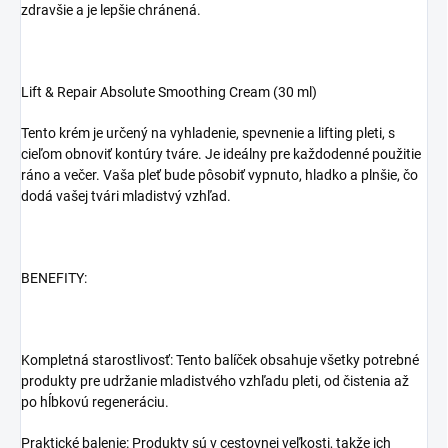
zdravšie a je lepšie chránená.
Lift & Repair Absolute Smoothing Cream (30 ml)
Tento krém je určený na vyhladenie, spevnenie a lifting pleti, s
cieľom obnoviť kontúry tváre. Je ideálny pre každodenné použitie
ráno a večer. Vaša pleť bude pôsobiť vypnuto, hladko a plnšie, čo
dodá vašej tvári mladistvý vzhľad.
BENEFITY:
Kompletná starostlivosť: Tento balíček obsahuje všetky potrebné
produkty pre udržanie mladistvého vzhľadu pleti, od čistenia až
po hĺbkovú regeneráciu.
Praktické balenie: Produkty sú v cestovnej veľkosti, takže ich