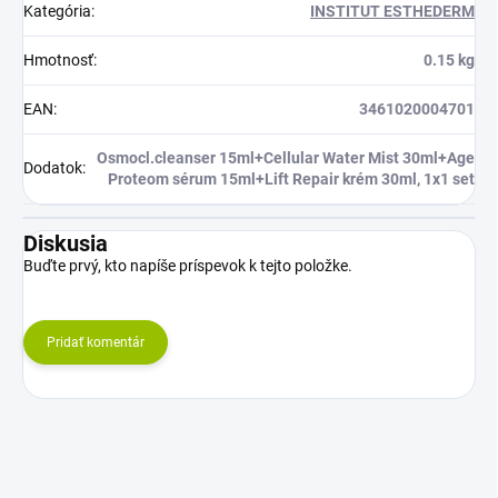
Kategória
:
INSTITUT ESTHEDERM
Hmotnosť
:
0.15 kg
EAN
:
3461020004701
Osmocl.cleanser 15ml+Cellular Water Mist 30ml+Age
Dodatok
:
Proteom sérum 15ml+Lift Repair krém 30ml, 1x1 set
Diskusia
Buďte prvý, kto napíše príspevok k tejto položke.
Pridať komentár