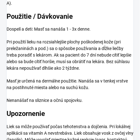
A).
Použitie / Dávkovanie
Dospelí a deti: Masť sa nanáša 1 - 3x denne.
Pri použití lieku na rozsiahlejšie plochy poškodenej kože (pri
preležaninách a pod.) sa o spôsobe používania a dĺžke liečby
treba poradiť s lekárom. Ak sa pacient do 7 dní nebude cítiť lepšie
alebo sa bude cítiť horšie, musí sa obrátiť na lekára. Bez súhlasu
lekára nepoužívať dlhšie ako 2 týždne.
Masť je určená na dermálne použitie. Nanáša sa v tenkej vrstve
na postihnuté miesta alebo na suchú kožu.
Nenanášať na sliznice a očnú spojovku.
Upozornenie
Liek sa môže používať počas tehotenstva a dojčenia. Pri lokálnej
aplikácii sa vitamín A nevstrebáva. Liek obsahuje vosk z ovčej vlny
(lanolín). Môže vyvolať miestne kožné reakcie (napr. kontaktnú