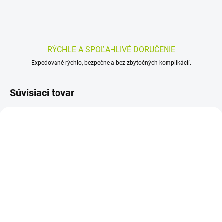
RÝCHLE A SPOĽAHLIVÉ DORUČENIE
Expedované rýchlo, bezpečne a bez zbytočných komplikácií.
Súvisiaci tovar
SKLADOM
SKLADOM
(>5 KS)
(>5 KS)
CODEXIAL Lipolotio 400
DEXERYL ZVLÁČŇUJÚCI