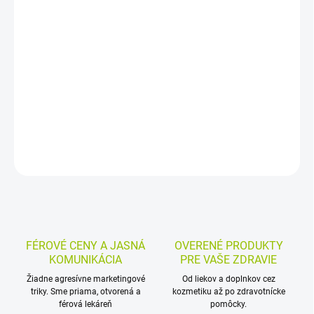
−
+
Pridať do košíka
Dermálna masť s vitamínom A a D2 na starostlivosť o postihnuté
miesta pokožky. Vhodná pri neinfikovaných drobných ranách,
odreninách, trhlinkách kože, popáleninách I. stupňa aj na
prevenciu zaparenín.
DETAILNÉ INFORMÁCIE
MOŽNOSTI VRÁTENIA TOVARU
OPÝTAŤ SA
STRÁŽIŤ
FÉROVÉ CENY A JASNÁ
OVERENÉ PRODUKTY
KOMUNIKÁCIA
PRE VAŠE ZDRAVIE
Žiadne agresívne marketingové
Od liekov a doplnkov cez
triky. Sme priama, otvorená a
kozmetiku až po zdravotnícke
férová lekáreň
pomôcky.