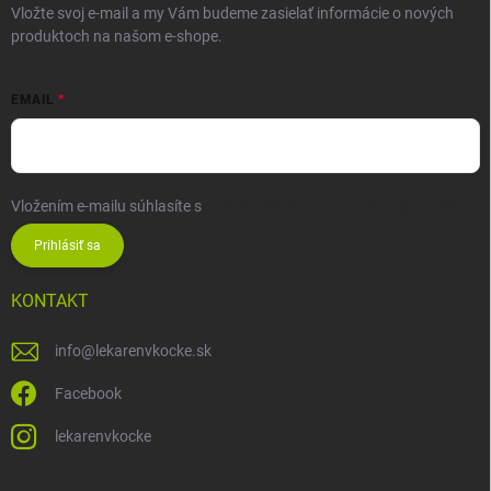
Vložte svoj e-mail a my Vám budeme zasielať informácie o nových
produktoch na našom e-shope.
EMAIL
Vložením e-mailu súhlasíte s
podmienkami ochrany osobných údajov
Prihlásiť sa
KONTAKT
info
@
lekarenvkocke.sk
Facebook
lekarenvkocke