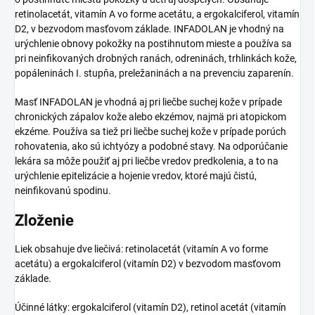
retinolacetát, vitamín A vo forme acetátu, a ergokalciferol, vitamín
D2, v bezvodom masťovom základe. INFADOLAN je vhodný na
urýchlenie obnovy pokožky na postihnutom mieste a používa sa
pri neinfikovaných drobných ranách, odreninách, trhlinkách kože,
popáleninách I. stupňa, preležaninách a na prevenciu zaparenín.
Masť INFADOLAN je vhodná aj pri liečbe suchej kože v prípade
chronických zápalov kože alebo ekzémov, najmä pri atopickom
ekzéme. Používa sa tiež pri liečbe suchej kože v prípade porúch
rohovatenia, ako sú ichtyózy a podobné stavy. Na odporúčanie
lekára sa môže použiť aj pri liečbe vredov predkolenia, a to na
urýchlenie epitelizácie a hojenie vredov, ktoré majú čistú,
neinfikovanú spodinu.
Zloženie
Liek obsahuje dve liečivá: retinolacetát (vitamín A vo forme
acetátu) a ergokalciferol (vitamín D2) v bezvodom masťovom
základe.
Účinné látky: ergokalciferol (vitamín D2), retinol acetát (vitamín