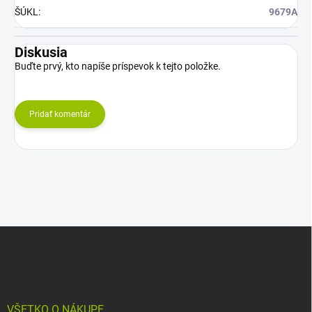
ŠÚKL
:
9679A
Diskusia
Buďte prvý, kto napíše príspevok k tejto položke.
Pridať komentár
Z
á
p
ä
t
i
VŠETKO O NÁKUPE