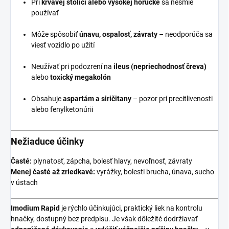
Pri
krvavej stolici alebo vysokej horúčke
sa nesmie
používať
Môže spôsobiť
únavu, ospalosť, závraty
– neodporúča sa
viesť vozidlo po užití
Neužívať pri podozrení na
ileus (nepriechodnosť čreva)
alebo
toxický megakolón
Obsahuje
aspartám a siričitany
– pozor pri precitlivenosti
alebo fenylketonúrii
Nežiaduce účinky
Časté:
plynatosť, zápcha, bolesť hlavy, nevoľnosť, závraty
Menej časté až zriedkavé:
vyrážky, bolesti brucha, únava, sucho
v ústach
Imodium Rapid
je rýchlo účinkujúci, praktický liek na kontrolu
hnačky, dostupný bez predpisu. Je však dôležité dodržiavať