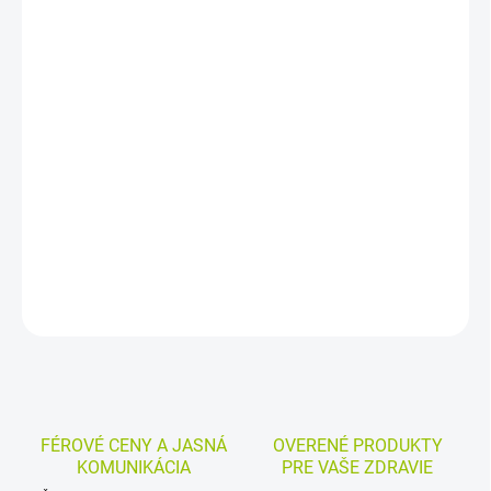
DORUČENIA
−
+
Pridať do košíka
Orodispergovateľné tablety s loperamidom určené na liečbu
hnačky. Pomáhajú zvýšiť hustotu stolice a znížiť jej frekvenciu,
pričom sa nechajú rozpustiť priamo na jazyku bez potreby
zapíjania vodou.
DETAILNÉ INFORMÁCIE
MOŽNOSTI VRÁTENIA TOVARU
OPÝTAŤ SA
STRÁŽIŤ
FÉROVÉ CENY A JASNÁ
OVERENÉ PRODUKTY
KOMUNIKÁCIA
PRE VAŠE ZDRAVIE