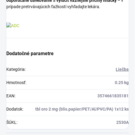
odporúčané dávkovanie
a
vylúčiť vážnejšie príčiny hnačky
– v
prípade pretrvávajúcich ťažkostí vyhľadajte lekára.
Dodatočné parametre
Kategória
:
Liečba
Hmotnosť
:
0.25 kg
EAN
:
3574661835181
Dodatok
:
tbl oro 2 mg (blis.papier/PET/Al/PVC/PA) 1x12 ks
ŠÚKL
:
2530A