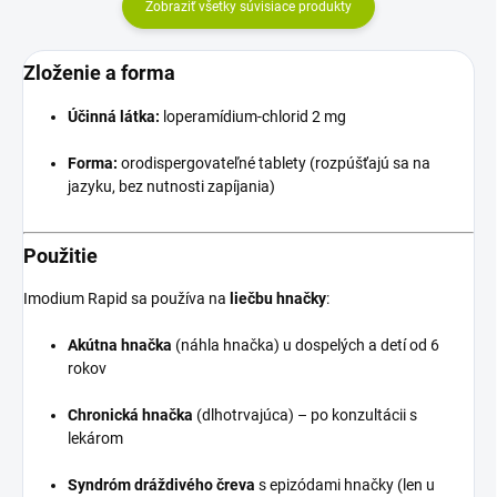
Zobraziť všetky súvisiace produkty
Zloženie a forma
Účinná látka:
loperamídium-chlorid 2 mg
Forma:
orodispergovateľné tablety (rozpúšťajú sa na
jazyku, bez nutnosti zapíjania)
Použitie
Imodium Rapid sa používa na
liečbu hnačky
:
Akútna hnačka
(náhla hnačka) u dospelých a detí od 6
rokov
Chronická hnačka
(dlhotrvajúca) – po konzultácii s
lekárom
Syndróm dráždivého čreva
s epizódami hnačky (len u