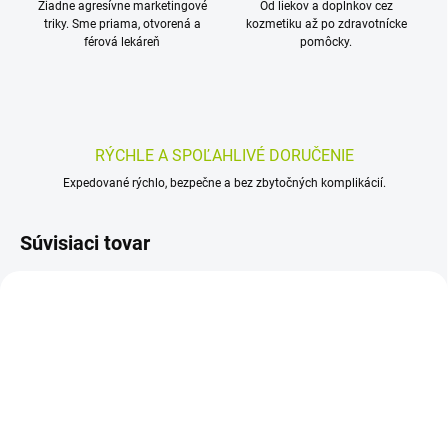
Žiadne agresívne marketingové
Od liekov a doplnkov cez
triky. Sme priama, otvorená a
kozmetiku až po zdravotnícke
férová lekáreň
pomôcky.
RÝCHLE A SPOĽAHLIVÉ DORUČENIE
Expedované rýchlo, bezpečne a bez zbytočných komplikácií.
Súvisiaci tovar
SKLADOM
SKLADOM