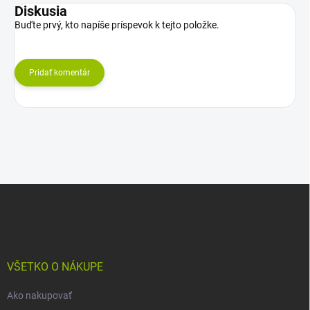
Diskusia
Buďte prvý, kto napíše príspevok k tejto položke.
Pridať komentár
Z
á
p
ä
t
i
VŠETKO O NÁKUPE
e
Ako nakupovať