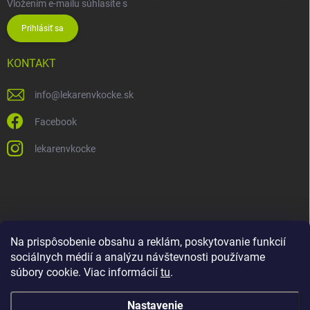
Vložením e-mailu súhlasíte s
podmienkami ochrany osobných údajov
Prihlásiť sa
KONTAKT
info
@
lekarenvkocke.sk
Facebook
lekarenvkocke
Na prispôsobenie obsahu a reklám, poskytovanie funkcií
sociálnych médií a analýzu návštevnosti používame
súbory cookie. Viac informácií
tu
.
Nastavenie