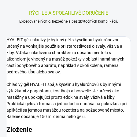
RÝCHLE A SPOĽAHLIVÉ DORUČENIE
Expedované rýchlo, bezpečne a bez zbytočných komplikácií.
HYALFIT gél chladivý je bylinný gél s kyselinou hyalurónovou
určený na vonkajšie použitie pri starostlivosti o svaly, väzivá a
kĺby. Vďaka chladivému charakteru a obsahu mentolu s
alkoholom je vhodný na masáž pokožky v oblasti namáhaných
častí pohybového aparátu, napríklad v okolí kolena, ramena,
bedrového kĺbu alebo svalov.
Chladivý gél HYALFIT spája kyselinu hyalurónovú s bylinnými
výťažkami z pagaštanu, kostihoja a boswelie. Je určený ako
masážny a upokojujúci prostriedok na svaly, väzivá a kĺby.
Praktická gélová forma sa jednoducho nanáša na pokožku a pri
aplikácii sa jemnou masážou rozotiera na požadované miesto.
Balenie obsahuje 150 ml dermálneho gélu.
Zloženie