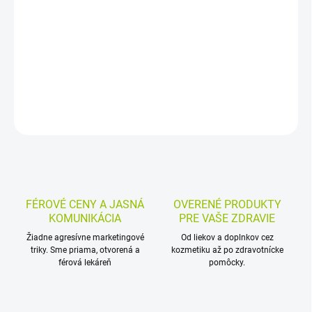
Chladivý bylinný gél s kyselinou hyalurónovou je určený na masáž
pokožky v oblasti svalov, väzív a kĺbov. Obsahuje mentol s
alkoholom a bylinné výťažky z pagaštanu, kostihoja a boswelie.
DETAILNÉ INFORMÁCIE
MOŽNOSTI VRÁTENIA TOVARU
OPÝTAŤ SA
STRÁŽIŤ
FÉROVÉ CENY A JASNÁ
OVERENÉ PRODUKTY
KOMUNIKÁCIA
PRE VAŠE ZDRAVIE
Žiadne agresívne marketingové
Od liekov a doplnkov cez
triky. Sme priama, otvorená a
kozmetiku až po zdravotnícke
férová lekáreň
pomôcky.