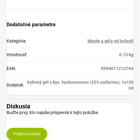
Dodatočné parametre
Kategória
:
Maste a gély od bolesti
Hmotnosť
:
0.15 kg
EAN
:
8594011212764
bylinný gél s kys. hyaluronovou (25% zadarmo), 1x150
Dodatok
:
ml
Diskusia
Buďte prvý, kto napíše príspevok k tejto položke.
Pridať komentár