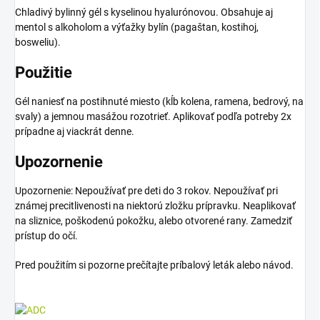
Chladivý bylinný gél s kyselinou hyalurónovou. Obsahuje aj
mentol s alkoholom a výťažky bylín (pagaštan, kostihoj,
bosweliu).
Použitie
Gél naniesť na postihnuté miesto (kĺb kolena, ramena, bedrový, na
svaly) a jemnou masážou rozotrieť. Aplikovať podľa potreby 2x
prípadne aj viackrát denne.
Upozornenie
Upozornenie: Nepoužívať pre deti do 3 rokov. Nepoužívať pri
známej precitlivenosti na niektorú zložku prípravku. Neaplikovať
na sliznice, poškodenú pokožku, alebo otvorené rany. Zamedziť
prístup do očí.
Pred použitím si pozorne prečítajte príbalový leták alebo návod.