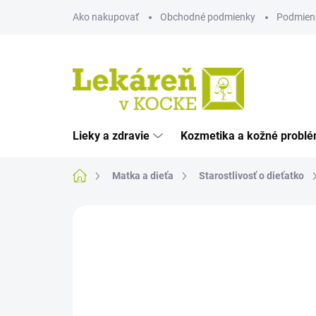
Prejsť
Ako nakupovať
Obchodné podmienky
Podmien
na
obsah
Lieky a zdravie
Kozmetika a kožné probl
Domov
Matka a dieťa
Starostlivosť o dieťatko
Neohodnotené
Podrobnosti hodnote