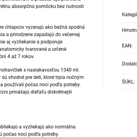
skrétnu absorpčnú pomôcku bez nutnosti
Kategó
pre chlapcov vyzerajú ako bežná spodná
Hmotn
ia a prirodzene zapadajú do večernej
nie aj vyzliekanie a podporuje
EAN
:
 anatomicky tvarované a určené
rii 4 až 7 rokov.
Dodat
nohavičiek s nasiakavosťou 1340 ml.
ú vhodné pre deti, ktoré trpia nočným
ŠÚKL
:
a používali počas noci podľa potreby.
ni prinášajú dieťaťu diskrétnejší
bliekajú a vyzliekajú ako normálna
ú počas noci podľa potreby.