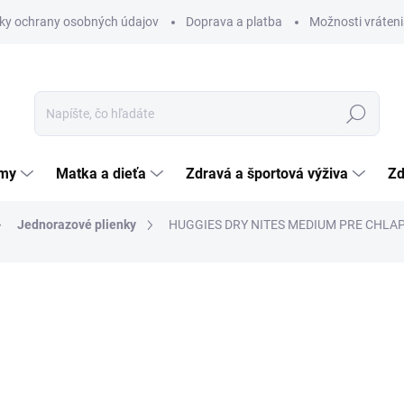
ky ochrany osobných údajov
Doprava a platba
Možnosti vráteni
Hľadať
émy
Matka a dieťa
Zdravá a športová výživa
Zd
Jednorazové plienky
HUGGIES DRY NITES MEDIUM PRE CHLAPCO
nia
ZNAČKA:
KIMBERLY-CLARK
5,46 €
Jednotková
0,55 € / 1 ks
cena:
SKLADOM
(>5 KS)