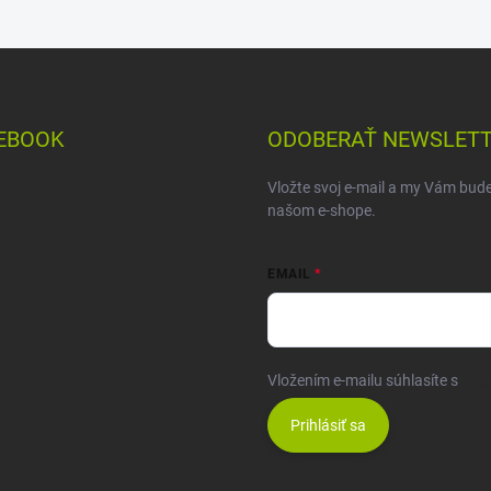
EBOOK
ODOBERAŤ NEWSLET
Vložte svoj e-mail a my Vám bud
našom e-shope.
EMAIL
Vložením e-mailu súhlasíte s
pod
Prihlásiť sa