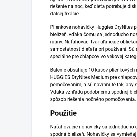
riešenie na noc, keď dieťa potrebuje di
ďalšej fixácie.
Plienkové nohavičky Huggies DryNites 
bielizeň, vďaka čomu sa jednoducho nos
rutiny. Naťahovací tvar uľahčuje oblieka
samostatnosť dieťaťa pri používaní. Sú
špeciálne pre chlapcov vo vekovej kategó
Balenie obsahuje 10 kusov plienkových 
HUGGIES DryNites Medium pre chlapcov s
pomočovaním, a sú navrhnuté tak, aby s
Vďaka vzhľadu podobnému spodnej bieliz
spôsob riešenia nočného pomočovania.
Použitie
Naťahovacie nohavičky sa jednoducho o
spodná bielizeň. Nohavičky sa vymieňaj