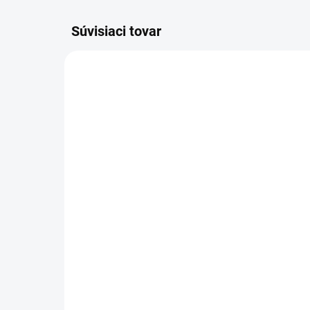
Súvisiaci tovar
SKLADOM
(>5 KS)
Nippes Detské cvakačky
Bup
na nechty, nerezové
vlh
ružové
Ve
13,90 €
1,