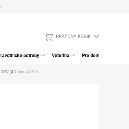
a tovaru
Odstúpenie od zmluvy
Pre firmy
Najčastejšie otázk
PRÁZDNY KOŠÍK
NÁKUPNÝ
KOŠÍK
ravotnícke potreby
Veterina
Pre domácnosť
V (4-7 rokov) 10 ks