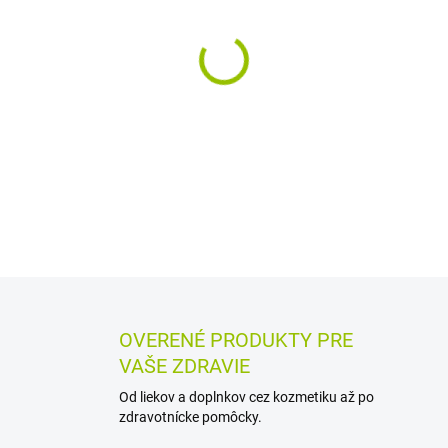
MÔŽEME DORUČIŤ DO:
11.8.2
−
+
Naťahovacie plienkové nohav
hmotnosťou 17 až 30 kg sú 
bežná spodná bielizeň a jed
DETAILNÉ INFORMÁCIE
MOŽN
OPÝTAŤ SA
STRÁŽIŤ
OVERENÉ PRODUKTY PRE
VAŠE ZDRAVIE
Od liekov a doplnkov cez kozmetiku až po
zdravotnícke pomôcky.