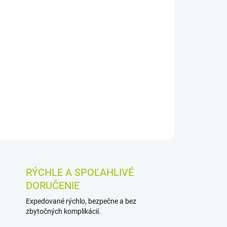
026
MOŽNOSTI DORUČENIA
Pridať do košíka
ičky pre chlapcov vo veku 4 až 7 rokov s
určené pri nočnom pomočovaní. Vyzerajú ako
noducho sa obliekajú.
OSTI VRÁTENIA TOVARU
RÝCHLE A SPOĽAHLIVÉ
DORUČENIE
Expedované rýchlo, bezpečne a bez
zbytočných komplikácií.