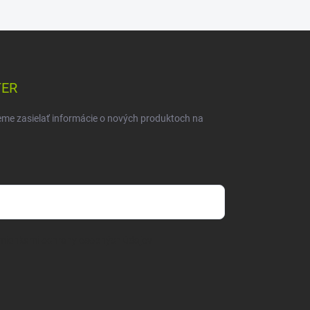
TER
eme zasielať informácie o nových produktoch na
mienkami ochrany osobných údajov