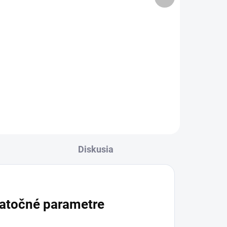
produkt
Do košíka
Canpol babies nožničky s guľatou
špičkou a krytom ružové
né
ej
e
Diskusia
atočné parametre