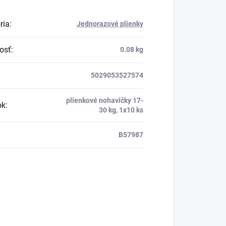
ria
:
Jednorazové plienky
osť
:
0.08 kg
5029053527574
plienkové nohavičky 17-
ok
:
30 kg, 1x10 ks
B57987