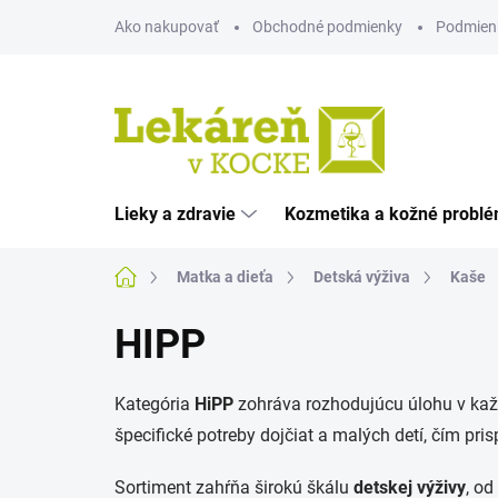
Prejsť
Ako nakupovať
Obchodné podmienky
Podmien
na
obsah
Lieky a zdravie
Kozmetika a kožné probl
Domov
Matka a dieťa
Detská výživa
Kaše
HIPP
Kategória
HiPP
zohráva rozhodujúcu úlohu v každ
špecifické potreby dojčiat a malých detí, čím pr
Sortiment zahŕňa širokú škálu
detskej výživy
, od