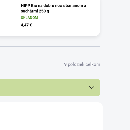
HIPP Bio na dobrú noc s banánom a
suchármi 250 g
SKLADOM
4,47 €
9
položiek celkom