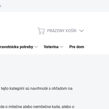
a tovaru
Odstúpenie od zmluvy
Pre firmy
Najčastejšie otázk
PRÁZDNY KOŠÍK
NÁKUPNÝ
KOŠÍK
ravotnícke potreby
Veterina
Pre domácnosť
 tejto kategórii sú navrhnuté s ohľadom na
 ide o mliečne alebo nemliečne kaše, alebo o