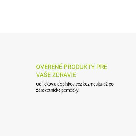
O
v
l
á
d
OVERENÉ PRODUKTY PRE
a
VAŠE ZDRAVIE
c
i
Od liekov a doplnkov cez kozmetiku až po
e
zdravotnícke pomôcky.
p
r
v
k
y
v
ý
p