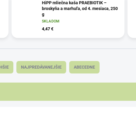
HiPP mliečna kaša PRAEBIOTIK –
broskyňa a marhuľa, od 4. mesiaca, 250
g
SKLADOM
4,47 €
HŠIE
NAJPREDÁVANEJŠIE
ABECEDNE