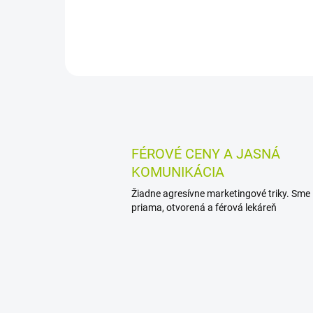
mesiaca ako kompletná večera.
Obsahuje vápnik a vitamíny A, B1
a D, je bez prídavku...
FÉROVÉ CENY A JASNÁ
KOMUNIKÁCIA
Žiadne agresívne marketingové triky. Sme
priama, otvorená a férová lekáreň