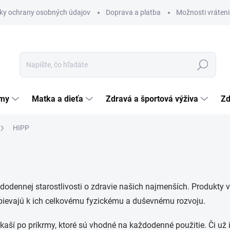
ky ochrany osobných údajov
Doprava a platba
Možnosti vráteni
Hľadať
émy
Matka a dieťa
Zdravá a športová výživa
Zd
HIPP
odennej starostlivosti o zdravie našich najmenších. Produkty v
ispievajú k ich celkovému fyzickému a duševnému rozvoju.
 kaší po príkrmy, ktoré sú vhodné na každodenné použitie. Či už