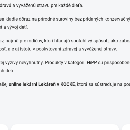
dravú a vyváženú stravu pre každé dieťa.
 sa kladie dôraz na prírodné suroviny bez pridaných konzervačných
 a vývoj detí.
, najmä pre rodičov, ktorí hľadajú spoľahlivý spôsob, ako zabezp
sť, ale aj istotu v poskytovaní zdravej a vyváženej stravy.
kej výživy nevyhnutný. Produkty v kategórii HiPP sú prispôsoben
h detí.
našej
online lekárni Lekáreň v KOCKE
, ktorá sa sústreďuje na p