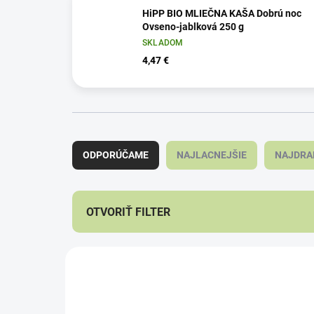
HiPP BIO MLIEČNA KAŠA Dobrú noc
Ovseno-jablková 250 g
SKLADOM
4,47 €
R
a
ODPORÚČAME
NAJLACNEJŠIE
NAJDRA
d
e
n
i
OTVORIŤ FILTER
e
p
V
r
ý
o
p
d
i
u