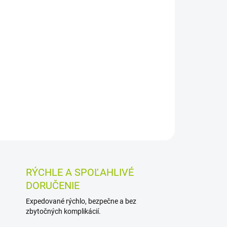
026
MOŽNOSTI DORUČENIA
Pridať do košíka
mätou piepornou, feniklom, čakankou, artičokou,
rebríčkom. Praktické balenie 20 čajových
j dávkovanie.
OSTI VRÁTENIA TOVARU
RÝCHLE A SPOĽAHLIVÉ
DORUČENIE
Expedované rýchlo, bezpečne a bez
zbytočných komplikácií.