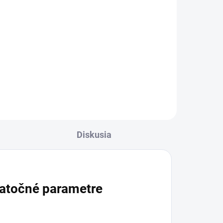
cena:
Do košíka
Bylinný čaj Lapacho v
e
porciovaných nálevových
vrecúškach obsahuje červené
u,
lapacho, rooibos, škoricovú kôru
a klinčeky. Vďaka praktickej
forme sa ľahko pripraví doma aj v
práci...
Diskusia
atočné parametre