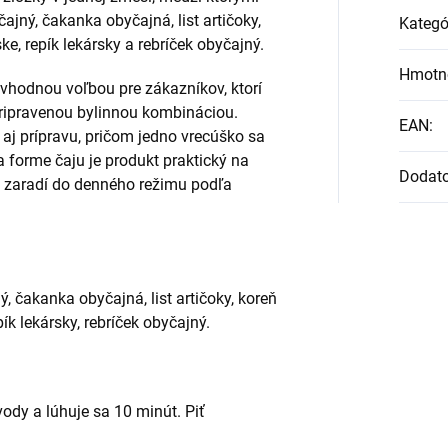
jný, čakanka obyčajná, list artičoky,
Kategó
e, repík lekársky a rebríček obyčajný.
Hmotn
vhodnou voľbou pre zákazníkov, ktorí
pripravenou bylinnou kombináciou.
EAN
:
aj prípravu, pričom jedno vrecúško sa
a forme čaju je produkt praktický na
Dodat
 zaradí do denného režimu podľa
, čakanka obyčajná, list artičoky, koreň
ík lekársky, rebríček obyčajný.
 vody a lúhuje sa 10 minút. Piť