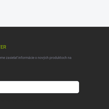
TER
eme zasielať informácie o nových produktoch na
mienkami ochrany osobných údajov