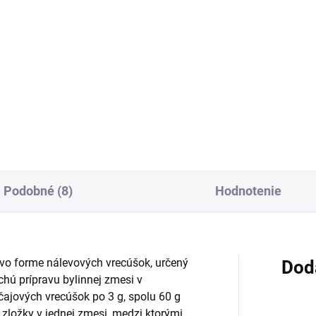
:
cena:
Do košíka
Do košíka
cno-bylinný čaj v nálevových
Bylinný čaj na priedušky v
kách spája šípku, jablko,
nálevových vreckách obsahuj
ku, ginkgo a ďalšie bylinné
skorocel, žihľavu, nechtík,
ky. Je vhodný na teplú aj
topoľovku, pľúcnik, mätu, baz
denú prípravu a praktické
lopúch a fenikel. Vďaka
nie 20 x 2 g...
porciovanej forme sa ľahko
pripravuje...
Podobné (8)
Hodnotenie
vo forme nálevových vrecúšok, určený
Dod
hú prípravu bylinnej zmesi v
čajových vrecúšok po 3 g, spolu 60 g
é zložky v jednej zmesi, medzi ktorými