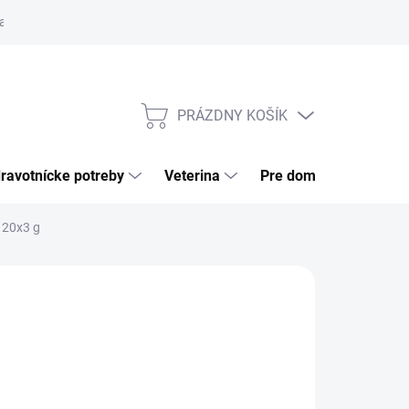
a tovaru
Odstúpenie od zmluvy
Pre firmy
Najčastejšie otázk
PRÁZDNY KOŠÍK
NÁKUPNÝ
KOŠÍK
ravotnícke potreby
Veterina
Pre domácnosť
20x3 g