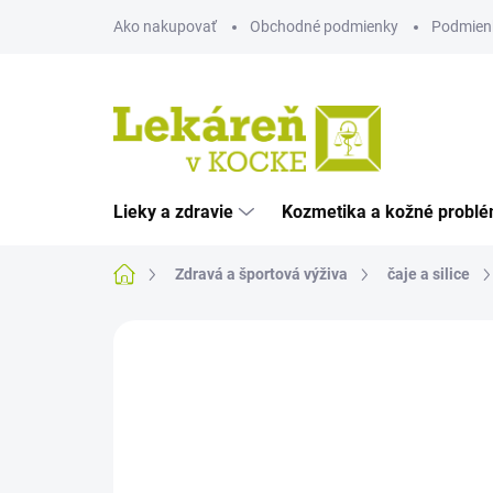
Prejsť
Ako nakupovať
Obchodné podmienky
Podmien
na
obsah
Lieky a zdravie
Kozmetika a kožné probl
Domov
Zdravá a športová výživa
čaje a silice
Neohodnotené
Podrobnosti hodnote