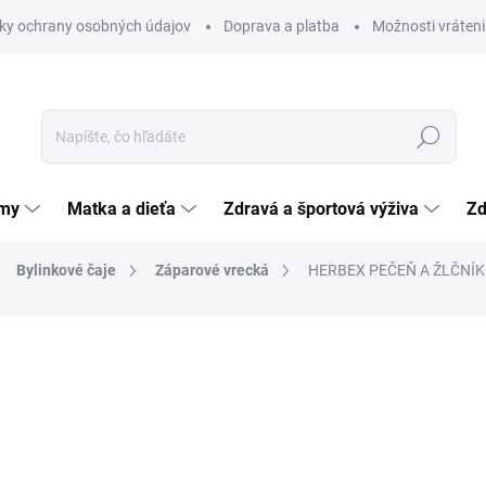
ky ochrany osobných údajov
Doprava a platba
Možnosti vráteni
Hľadať
émy
Matka a dieťa
Zdravá a športová výživa
Zd
Bylinkové čaje
Záparové vrecká
HERBEX PEČEŇ A ŽLČNÍK 
nia
ZNAČKA:
HERBEX SPOL. S R.O.
2,64 €
Jednotková
4,40 € / 100 g
cena:
SKLADOM
(>5 KS)