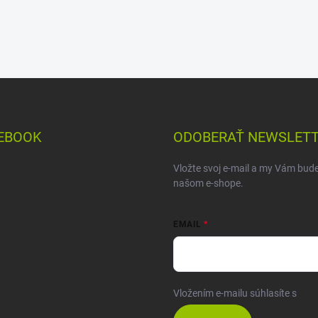
EBOOK
ODOBERAŤ NEWSLET
Vložte svoj e-mail a my Vám bud
našom e-shope.
EMAIL
Vložením e-mailu súhlasíte s
pod