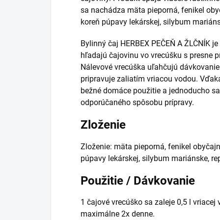
sa nachádza mäta pieporná, fenikel obyča
koreň púpavy lekárskej, silybum mariánsk
Bylinný čaj HERBEX PEČEŇ A ŽLČNÍK je 
hľadajú čajovinu vo vrecúšku s presne 
Nálevové vrecúška uľahčujú dávkovanie 
pripravuje zaliatím vriacou vodou. Vďak
bežné domáce použitie a jednoducho sa
odporúčaného spôsobu prípravy.
Zloženie
Zloženie: mäta pieporná, fenikel obyčajný
púpavy lekárskej, silybum mariánske, rep
Použitie / Dávkovanie
1 čajové vrecúško sa zaleje 0,5 l vriacej
maximálne 2x denne.