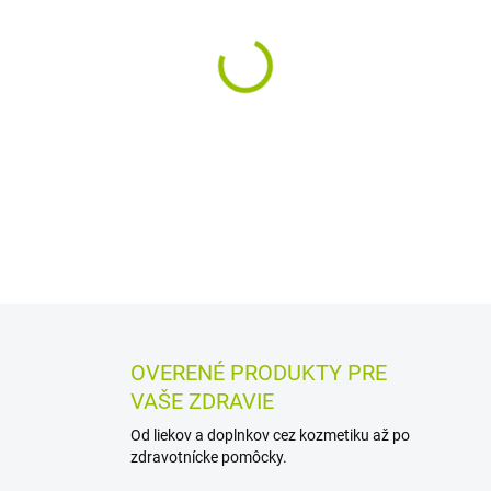
MÔŽEME DORUČIŤ DO:
12.8.2
−
+
Bylinný čaj vo vrecúškach s 
púpavou, silybum, repíkom a 
vrecúšok uľahčuje prípravu a
DETAILNÉ INFORMÁCIE
MOŽN
OPÝTAŤ SA
STRÁŽIŤ
OVERENÉ PRODUKTY PRE
VAŠE ZDRAVIE
Od liekov a doplnkov cez kozmetiku až po
zdravotnícke pomôcky.