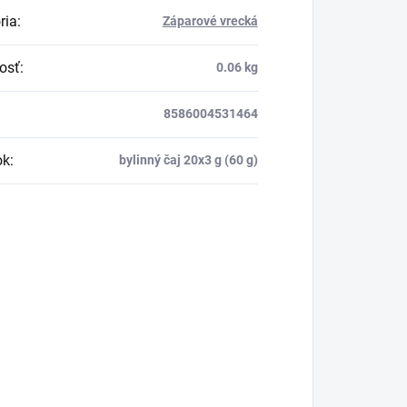
ria
:
Záparové vrecká
osť
:
0.06 kg
8586004531464
ok
:
bylinný čaj 20x3 g (60 g)