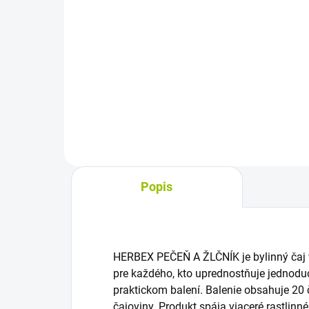
cena:
cena
Do košíka
Bylinný mätový čaj z listu mäty
Ovo
piepornej v nálevových
vrec
vrecúškach prináša sviežu arómu
hruš
a chuť mäty. Každé vrecúško je
zlož
samostatne balené, takže sa hodí
chla
na prípravu doma, v práci...
bale
Popis
HERBEX PEČEŇ A ŽLČNÍK je bylinný čaj 
pre každého, kto uprednostňuje jednoduc
praktickom balení. Balenie obsahuje 20 
čajoviny. Produkt spája viaceré rastlinn