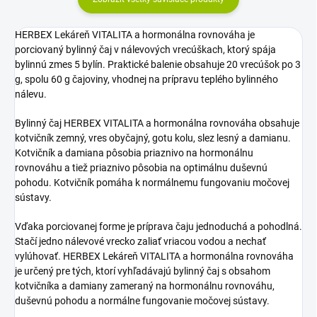
HERBEX Lekáreň VITALITA a hormonálna rovnováha je
porciovaný bylinný čaj v nálevových vrecúškach, ktorý spája
bylinnú zmes 5 bylín. Praktické balenie obsahuje 20 vrecúšok po 3
g, spolu 60 g čajoviny, vhodnej na prípravu teplého bylinného
nálevu.
Bylinný čaj HERBEX VITALITA a hormonálna rovnováha obsahuje
kotvičník zemný, vres obyčajný, gotu kolu, slez lesný a damianu.
Kotvičník a damiana pôsobia priaznivo na hormonálnu
rovnováhu a tiež priaznivo pôsobia na optimálnu duševnú
pohodu. Kotvičník pomáha k normálnemu fungovaniu močovej
sústavy.
Vďaka porciovanej forme je príprava čaju jednoduchá a pohodlná.
Stačí jedno nálevové vrecko zaliať vriacou vodou a nechať
vylúhovať. HERBEX Lekáreň VITALITA a hormonálna rovnováha
je určený pre tých, ktorí vyhľadávajú bylinný čaj s obsahom
kotvičníka a damiany zameraný na hormonálnu rovnováhu,
duševnú pohodu a normálne fungovanie močovej sústavy.