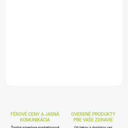
−
+
Pridať do košíka
Bylinný čaj s kotvičníkom zemným, vresom obyčajným, gotu kolou,
slezom lesným a damianou v porciovaných nálevových
vrecúškach. Kotvičník a damiana pôsobia priaznivo na
hormonálnu rovnováhu, duševnú pohodu aj normálne fungovanie
močovej sústavy.
DETAILNÉ INFORMÁCIE
MOŽNOSTI VRÁTENIA TOVARU
OPÝTAŤ SA
STRÁŽIŤ
FÉROVÉ CENY A JASNÁ
OVERENÉ PRODUKTY
KOMUNIKÁCIA
PRE VAŠE ZDRAVIE
Žiadne agresívne marketingové
Od liekov a doplnkov cez