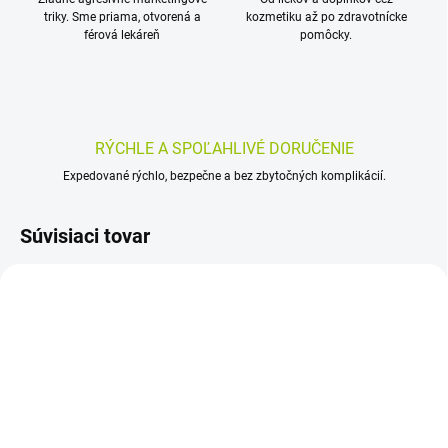
triky. Sme priama, otvorená a
kozmetiku až po zdravotnícke
férová lekáreň
pomôcky.
RÝCHLE A SPOĽAHLIVÉ DORUČENIE
Expedované rýchlo, bezpečne a bez zbytočných komplikácií.
Súvisiaci tovar
SKLADOM
SKLADOM