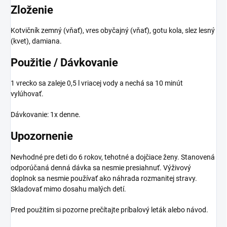
Zloženie
Kotvičník zemný (vňať), vres obyčajný (vňať), gotu kola, slez lesný
(kvet), damiana.
Použitie / Dávkovanie
1 vrecko sa zaleje 0,5 l vriacej vody a nechá sa 10 minút
vylúhovať.
Dávkovanie: 1x denne.
Upozornenie
Nevhodné pre deti do 6 rokov, tehotné a dojčiace ženy. Stanovená
odporúčaná denná dávka sa nesmie presiahnuť. Výživový
doplnok sa nesmie používať ako náhrada rozmanitej stravy.
Skladovať mimo dosahu malých detí.
Pred použitím si pozorne prečítajte príbalový leták alebo návod.