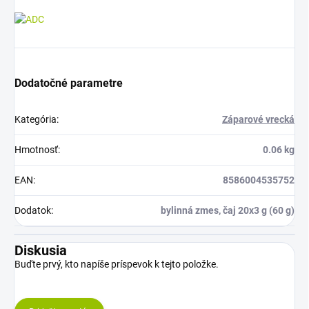
Dodatočné parametre
Kategória
:
Záparové vrecká
Hmotnosť
:
0.06 kg
EAN
:
8586004535752
Dodatok
:
bylinná zmes, čaj 20x3 g (60 g)
Diskusia
Buďte prvý, kto napíše príspevok k tejto položke.