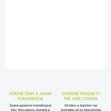
−
+
Pridať do košíka
Bio bylinný čaj s kurkumou, rakytníkom a echinaceou podporuje
normálnu funkciu dýchacieho systému, trávenia a prirodzenej
obranyschopnosti. Praktické nálevové vrecká uľahčujú prípravu
každého šálky.
DETAILNÉ INFORMÁCIE
MOŽNOSTI VRÁTENIA TOVARU
OPÝTAŤ SA
STRÁŽIŤ
FÉROVÉ CENY A JASNÁ
OVERENÉ PRODUKTY
KOMUNIKÁCIA
PRE VAŠE ZDRAVIE
Žiadne agresívne marketingové
Od liekov a doplnkov cez
triky. Sme priama, otvorená a
kozmetiku až po zdravotnícke