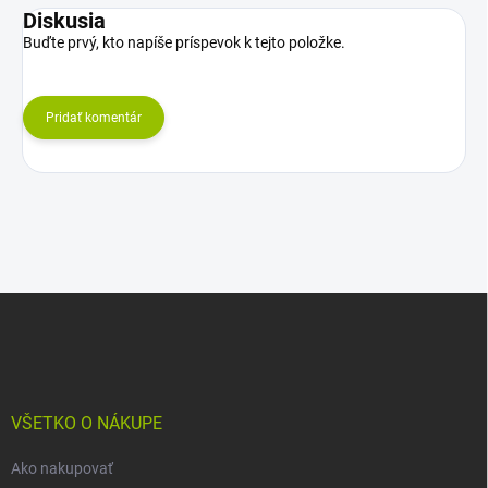
Diskusia
Buďte prvý, kto napíše príspevok k tejto položke.
Pridať komentár
Z
á
p
ä
t
i
VŠETKO O NÁKUPE
e
Ako nakupovať