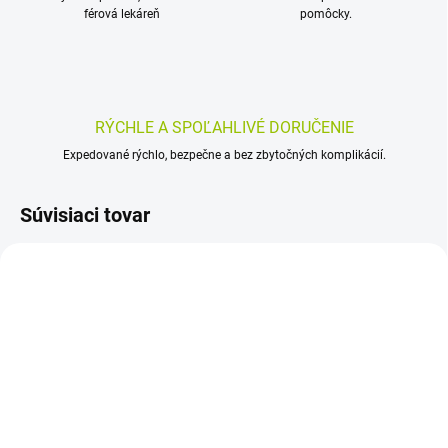
férová lekáreň
pomôcky.
RÝCHLE A SPOĽAHLIVÉ DORUČENIE
Expedované rýchlo, bezpečne a bez zbytočných komplikácií.
Súvisiaci tovar
SKLADOM
SKLADOM
(>5 KS)
(>5 KS)