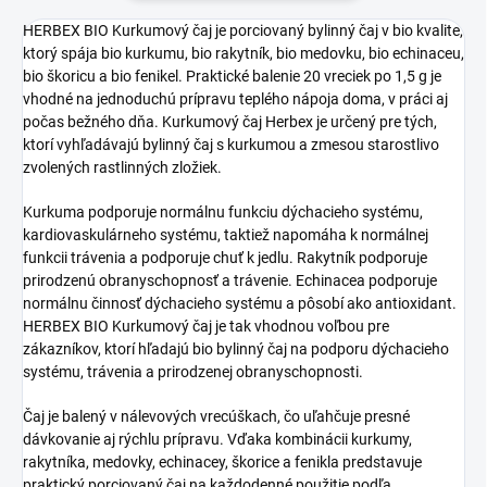
HERBEX BIO Kurkumový čaj je porciovaný bylinný čaj v bio kvalite,
ktorý spája bio kurkumu, bio rakytník, bio medovku, bio echinaceu,
bio škoricu a bio fenikel. Praktické balenie 20 vreciek po 1,5 g je
vhodné na jednoduchú prípravu teplého nápoja doma, v práci aj
počas bežného dňa. Kurkumový čaj Herbex je určený pre tých,
ktorí vyhľadávajú bylinný čaj s kurkumou a zmesou starostlivo
zvolených rastlinných zložiek.
Kurkuma podporuje normálnu funkciu dýchacieho systému,
kardiovaskulárneho systému, taktiež napomáha k normálnej
funkcii trávenia a podporuje chuť k jedlu. Rakytník podporuje
prirodzenú obranyschopnosť a trávenie. Echinacea podporuje
normálnu činnosť dýchacieho systému a pôsobí ako antioxidant.
HERBEX BIO Kurkumový čaj je tak vhodnou voľbou pre
zákazníkov, ktorí hľadajú bio bylinný čaj na podporu dýchacieho
systému, trávenia a prirodzenej obranyschopnosti.
Čaj je balený v nálevových vrecúškach, čo uľahčuje presné
dávkovanie aj rýchlu prípravu. Vďaka kombinácii kurkumy,
rakytníka, medovky, echinacey, škorice a fenikla predstavuje
praktický porciovaný čaj na každodenné použitie podľa