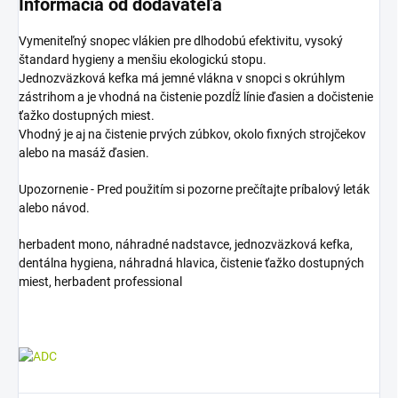
Informácia od dodávateľa
Vymeniteľný snopec vlákien pre dlhodobú efektivitu, vysoký
štandard hygieny a menšiu ekologickú stopu.
Jednozväzková kefka má jemné vlákna v snopci s okrúhlym
zástrihom a je vhodná na čistenie pozdĺž línie ďasien a dočistenie
ťažko dostupných miest.
Vhodný je aj na čistenie prvých zúbkov, okolo fixných strojčekov
alebo na masáž ďasien.
Upozornenie - Pred použitím si pozorne prečítajte príbalový leták
alebo návod.
herbadent mono, náhradné nadstavce, jednozväzková kefka,
dentálna hygiena, náhradná hlavica, čistenie ťažko dostupných
miest, herbadent professional