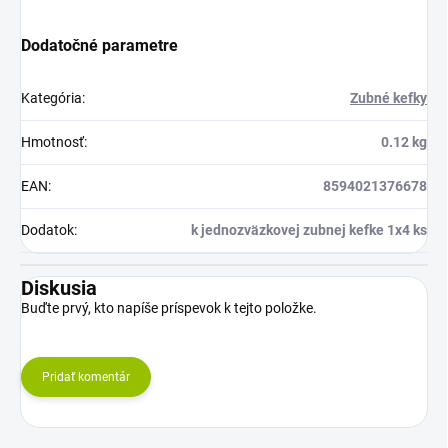
Dodatočné parametre
Kategória
:
Zubné kefky
Hmotnosť
:
0.12 kg
EAN
:
8594021376678
Dodatok
:
k jednozväzkovej zubnej kefke 1x4 ks
Diskusia
Buďte prvý, kto napíše príspevok k tejto položke.
Pridať komentár