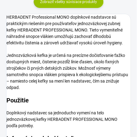
Zobraziť všetky súvisiace produkty
HERBADENT Professional MONO doplnkové nadstavce sú
praktickým riešením pre používateľov jednozväzkovej zubnej
kefky HERBADENT PROFESSIONAL MONO. Tieto vymeniteľné
náhradné snopce vlákien umožňujú zachovať dlhodobú
efektivitu čistenia a zároveň udržiavať vysokú úroveň hygieny.
Jednozväzková kefka je určená na precízne dočisťovanie ťažko
dostupných miest, čistenie pozdĺž línie ďasien, okolo fixných
strojčekov či prvých detských zúbkov. Možnosť výmeny
samotného snopca vlákien prispieva k ekologickejšiemu prístupu
– namiesto celej kefky sa mení len nadstavec, čím sa znižuje
odpad.
Použitie
Doplnkový nadstavec sa jednoducho vymení na telo
jednozväzkovej kefky HERBADENT PROFESSIONAL MONO
podľa potreby.