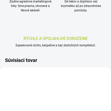
Žiadne agresívne marketingové
Od liekov a doplnkov cez
triky. Sme priama, otvorená a
kozmetiku až po zdravotnícke
férová lekáreň
pomôcky.
RÝCHLE A SPOĽAHLIVÉ DORUČENIE
Expedované rýchlo, bezpečne a bez zbytočných komplikácií.
Súvisiaci tovar
SKLADOM
SKLADOM