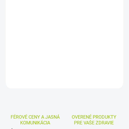
DORUČENIA
−
+
Pridať do košíka
Vymeniteľné nadstavce k jednozväzkovej zubnej kefke umožňujú
jednoduchú výmenu zväzku vlákien podľa potreby. Balenie
obsahuje 4 kusy a sú vhodné na precízne čistenie ťažko
dostupných miest aj pozdĺž línie ďasien.
DETAILNÉ INFORMÁCIE
MOŽNOSTI VRÁTENIA TOVARU
OPÝTAŤ SA
STRÁŽIŤ
FÉROVÉ CENY A JASNÁ
OVERENÉ PRODUKTY
KOMUNIKÁCIA
PRE VAŠE ZDRAVIE