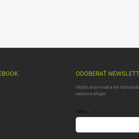
EBOOK
ODOBERAŤ NEWSLET
Vložte svoj e-mail a my Vám bud
našom e-shope.
EMAIL