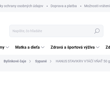
ky ochrany osobných údajov
Doprava a platba
Možnosti vráteni
Hľadať
émy
Matka a dieťa
Zdravá a športová výživa
Zd
Bylinkové čaje
Sypané
HANUS STAVIKRV VTÁČÍ VŇAŤ 50 g
nia
ZNAČKA:
HANUS - BYLINNÉ PRÍPRAVKY
2,87 €
Jednotková
5,74 € / 100 g
cena:
SKLADOM
(>5 KS)