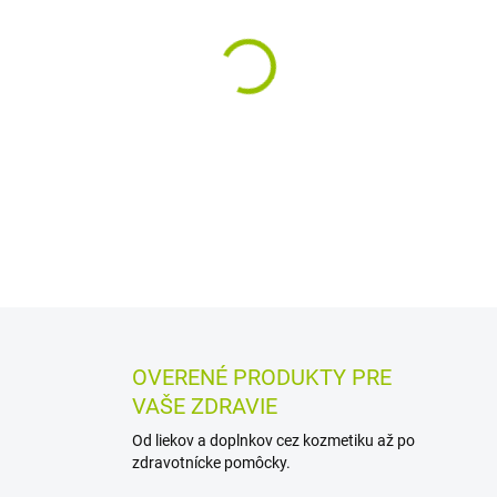
MÔŽEME DORUČIŤ DO:
12.8.2
−
+
Sypaná bylinná čajovina zo s
na vnútorné použitie aj odva
pomáha zachovať vôňu a chuť
DETAILNÉ INFORMÁCIE
MOŽN
OPÝTAŤ SA
STRÁŽIŤ
OVERENÉ PRODUKTY PRE
VAŠE ZDRAVIE
Od liekov a doplnkov cez kozmetiku až po
zdravotnícke pomôcky.