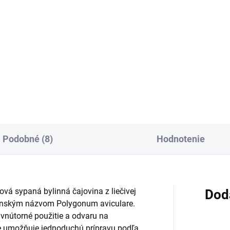
:
cena:
Do košíka
Do košíka
aný bylinný čaj s medvedicou
Jednozložkový sypaný bylinný
rskou je určený pre
z kvetu arniky horskej. V 20 g
elých, ktorí uprednostňujú
balení je určený na prípravu
oduchú prípravu klasickej
záparu z jednej rastlinnej zlož
viny. Spája sa najmä s
čo ocenia zákazníci
sťou močových ciest a...
uprednostňujúci jednoduché..
Podobné (8)
Hodnotenie
ová sypaná bylinná čajovina z liečivej
Dod
latinským názvom Polygonum aviculare.
 vnútorné použitie a odvaru na
me umožňuje jednoduchú prípravu podľa