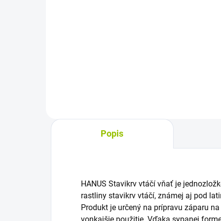
cena:
cena
Do košíka
Jastrabina lekárska vňať je
Syp
sypaný bylinný čaj z Galega
leká
officinalis na prípravu odvaru
dosp
alebo záparu. Hodí sa na domáce
jedn
použitie a pripravuje sa vždy
čajo
čerstvý, čo ocenia tí, ktorí...
obla
Popis
HANUS Stavikrv vtáčí vňať je jednozložk
rastliny stavikrv vtáčí, známej aj pod 
Produkt je určený na prípravu záparu na
vonkajšie použitie. Vďaka sypanej for