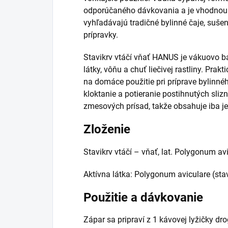
odporúčaného dávkovania a je vhodnou v
vyhľadávajú tradičné bylinné čaje, sušen
prípravky.
Stavikrv vtáčí vňať HANUS je vákuovo 
látky, vôňu a chuť liečivej rastliny. Pra
na domáce použitie pri príprave bylinné
kloktanie a potieranie postihnutých sliz
zmesových prísad, takže obsahuje iba je
Zloženie
Stavikrv vtáčí – vňať, lat. Polygonum avi
Aktívna látka: Polygonum aviculare (stav
Použitie a dávkovanie
Zápar sa pripraví z 1 kávovej lyžičky dr