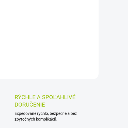
026
MOŽNOSTI DORUČENIA
Pridať do košíka
tavikrvu vtáčieho je určená na prípravu záparu
ru na vonkajšie použitie. Vákuovo balené 50 g
 rastliny.
OSTI VRÁTENIA TOVARU
RÝCHLE A SPOĽAHLIVÉ
DORUČENIE
Expedované rýchlo, bezpečne a bez
zbytočných komplikácií.