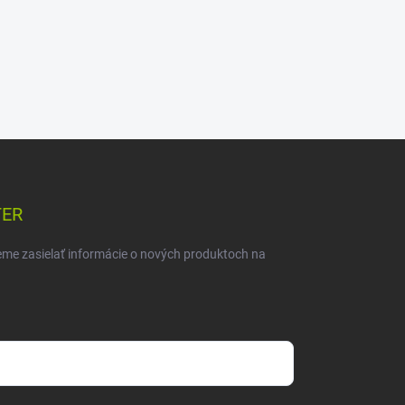
TER
eme zasielať informácie o nových produktoch na