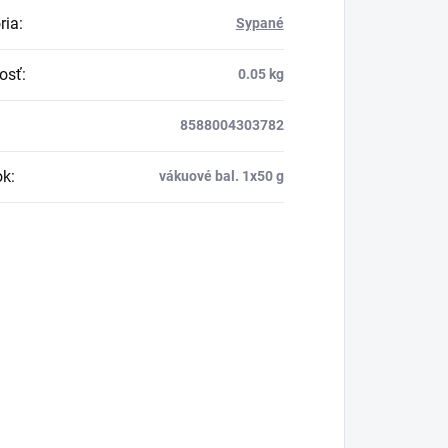
ria
:
Sypané
osť
:
0.05 kg
8588004303782
ok
:
vákuové bal. 1x50 g