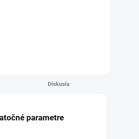
cena:
Do košíka
 čaj
Sypaný bylinný čaj s rebríčkom
obyčajným je jednozložková
čajovina na prípravu záparu.
ky,
Rebríček obyčajný prispieva k
lepšiemu tráveniu a podporuje
.
odolnosť počas menštruačného...
Diskusia
atočné parametre