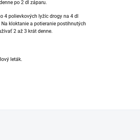
 denne po 2 dl záparu.
zo 4 polievkových lyžíc drogy na 4 dl
Na kloktanie a potieranie postihnutých
žívať 2 až 3 krát denne.
lový leták.