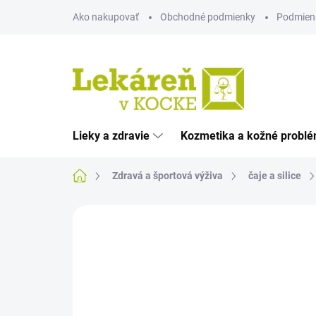
Prejsť
Ako nakupovať
Obchodné podmienky
Podmien
na
obsah
Lieky a zdravie
Kozmetika a kožné probl
Domov
Zdravá a športová výživa
čaje a silice
Neohodnotené
Podrobnosti hodnote