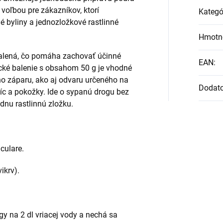
oľbou pre zákazníkov, ktorí
Kategó
é byliny a jednozložkové rastlinné
Hmotn
balená, čo pomáha zachovať účinné
EAN
:
ktické balenie s obsahom 50 g je vhodné
ho záparu, ako aj odvaru určeného na
Dodat
níc a pokožky. Ide o sypanú drogu bez
dnu rastlinnú zložku.
culare.
ikrv).
ogy na 2 dl vriacej vody a nechá sa