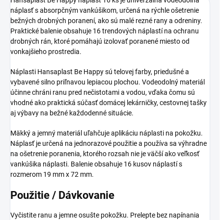
náplasť s absorpčným vankúšikom, určená na rýchle ošetrenie
bežných drobných poranení, ako sú malé rezné rany a odreniny.
Praktické balenie obsahuje 16 trendových náplastí na ochranu
drobných rán, ktoré pomáhajú izolovať poranené miesto od
vonkajšieho prostredia.
Náplasti Hansaplast Be Happy sú telovej farby, priedušné a
vybavené silno priľnavou lepiacou plochou. Vodeodolný materiál
účinne chráni ranu pred nečistotami a vodou, vďaka čomu sú
vhodné ako praktická súčasť domácej lekárničky, cestovnej tašky
aj výbavy na bežné každodenné situácie.
Mäkký a jemný materiál uľahčuje aplikáciu náplasti na pokožku.
Náplasť je určená na jednorazové použitie a používa sa výhradne
na ošetrenie poranenia, ktorého rozsah nie je väčší ako veľkosť
vankúšika náplasti. Balenie obsahuje 16 kusov náplastí s
rozmerom 19 mm x 72 mm.
Použitie / Dávkovanie
Vyčistite ranu a jemne osušte pokožku. Prelepte bez napínania