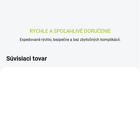
RÝCHLE A SPOĽAHLIVÉ DORUČENIE
Expedované rýchlo, bezpečne a bez zbytočných komplikácií.
Súvisiaci tovar
SKLADOM
SKLADOM
(>5 KS)
(>5 KS)
Aidplast Náplasť na rany
COSMOPOR E STERIL