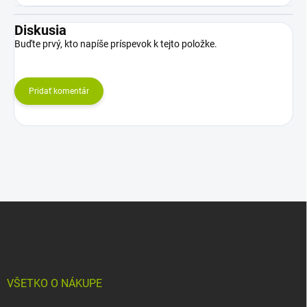
Diskusia
Buďte prvý, kto napíše príspevok k tejto položke.
Pridať komentár
Z
á
p
ä
t
i
VŠETKO O NÁKUPE
e