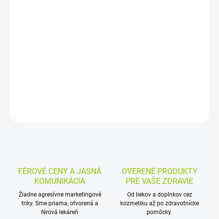
−
+
Pridať do košíka
Vodeodolné náplasti s absorpčným vankúšikom sú určené na
ošetrenie drobných rezných rán a odrenín. Sú telovej farby,
priedušné a majú silno priľnavú lepiacu plochu. Balenie obsahuje
16 kusov.
DETAILNÉ INFORMÁCIE
MOŽNOSTI VRÁTENIA TOVARU
OPÝTAŤ SA
STRÁŽIŤ
FÉROVÉ CENY A JASNÁ
OVERENÉ PRODUKTY
KOMUNIKÁCIA
PRE VAŠE ZDRAVIE
Žiadne agresívne marketingové
Od liekov a doplnkov cez
triky. Sme priama, otvorená a
kozmetiku až po zdravotnícke
férová lekáreň
pomôcky.