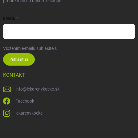
produktoch na našom e-shope.
EMAIL
Vložením e-mailu súhlasíte s
podmienkami ochrany osobných údajov
Prihlásiť sa
KONTAKT
info
@
lekarenvkocke.sk
Facebook
lekarenvkocke