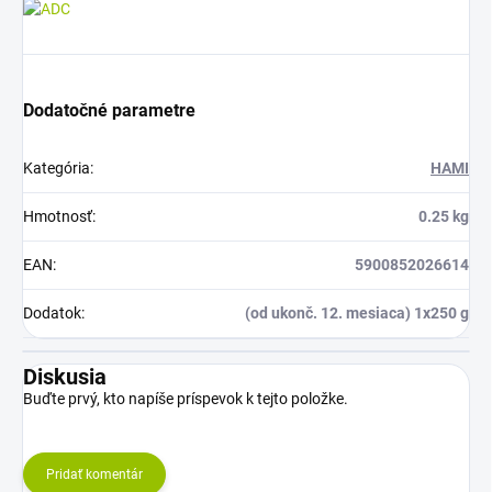
Dodatočné parametre
Kategória
:
HAMI
Hmotnosť
:
0.25 kg
EAN
:
5900852026614
Dodatok
:
(od ukonč. 12. mesiaca) 1x250 g
Diskusia
Buďte prvý, kto napíše príspevok k tejto položke.
Pridať komentár