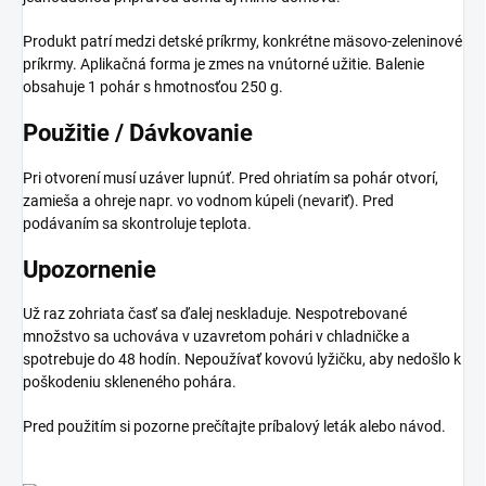
Produkt patrí medzi detské príkrmy, konkrétne mäsovo-zeleninové
príkrmy. Aplikačná forma je zmes na vnútorné užitie. Balenie
obsahuje 1 pohár s hmotnosťou 250 g.
Použitie / Dávkovanie
Pri otvorení musí uzáver lupnúť. Pred ohriatím sa pohár otvorí,
zamieša a ohreje napr. vo vodnom kúpeli (nevariť). Pred
podávaním sa skontroluje teplota.
Upozornenie
Už raz zohriata časť sa ďalej neskladuje. Nespotrebované
množstvo sa uchováva v uzavretom pohári v chladničke a
spotrebuje do 48 hodín. Nepoužívať kovovú lyžičku, aby nedošlo k
poškodeniu skleneného pohára.
Pred použitím si pozorne prečítajte príbalový leták alebo návod.