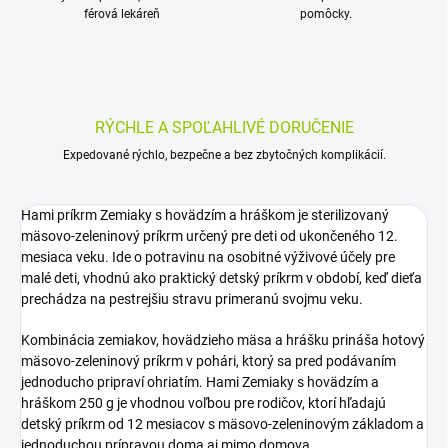
férová lekáreň
pomôcky.
RÝCHLE A SPOĽAHLIVÉ DORUČENIE
Expedované rýchlo, bezpečne a bez zbytočných komplikácií.
Hami príkrm Zemiaky s hovädzím a hráškom je sterilizovaný
mäsovo-zeleninový príkrm určený pre deti od ukončeného 12.
mesiaca veku. Ide o potravinu na osobitné výživové účely pre
malé deti, vhodnú ako praktický detský príkrm v období, keď dieťa
prechádza na pestrejšiu stravu primeranú svojmu veku.
Kombinácia zemiakov, hovädzieho mäsa a hrášku prináša hotový
mäsovo-zeleninový príkrm v pohári, ktorý sa pred podávaním
jednoducho pripraví ohriatím. Hami Zemiaky s hovädzím a
hráškom 250 g je vhodnou voľbou pre rodičov, ktorí hľadajú
detský príkrm od 12 mesiacov s mäsovo-zeleninovým základom a
jednoduchou prípravou doma aj mimo domova.