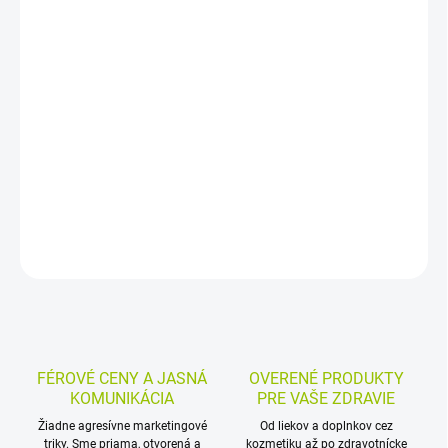
−
+
Pridať do košíka
Sterilizovaný mäsovo-zeleninový príkrm pre deti od ukončeného
12. mesiaca obsahuje zemiaky, hovädzie mäso a hrášok. Je
vhodný ako hotový detský príkrm v období prechodu na pestrejšiu
stravu primeranú veku.
DETAILNÉ INFORMÁCIE
MOŽNOSTI VRÁTENIA TOVARU
OPÝTAŤ SA
STRÁŽIŤ
FÉROVÉ CENY A JASNÁ
OVERENÉ PRODUKTY
KOMUNIKÁCIA
PRE VAŠE ZDRAVIE
Žiadne agresívne marketingové
Od liekov a doplnkov cez
triky. Sme priama, otvorená a
kozmetiku až po zdravotnícke