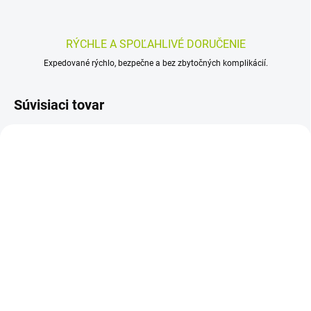
RÝCHLE A SPOĽAHLIVÉ DORUČENIE
Expedované rýchlo, bezpečne a bez zbytočných komplikácií.
Súvisiaci tovar
SKLADOM
SKLADOM
(>5 KS)
(>5 KS)
MERIDOL ZUBNÁ KEFKA
CURAPROX Perio Plus
1 ks
Focus CHX 0,50 % 10 ml
3,85 €
5,04 €