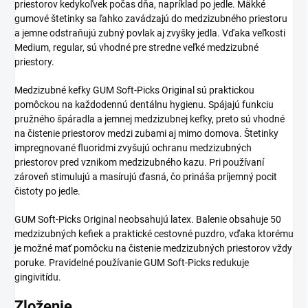
priestorov kedykoľvek počas dňa, napríklad po jedle. Mäkké
gumové štetinky sa ľahko zavádzajú do medzizubného priestoru
a jemne odstraňujú zubný povlak aj zvyšky jedla. Vďaka veľkosti
Medium, regular, sú vhodné pre stredne veľké medzizubné
priestory.
Medzizubné kefky GUM Soft-Picks Original sú praktickou
pomôckou na každodennú dentálnu hygienu. Spájajú funkciu
pružného špáradla a jemnej medzizubnej kefky, preto sú vhodné
na čistenie priestorov medzi zubami aj mimo domova. Štetinky
impregnované fluoridmi zvyšujú ochranu medzizubných
priestorov pred vznikom medzizubného kazu. Pri používaní
zároveň stimulujú a masírujú ďasná, čo prináša príjemný pocit
čistoty po jedle.
GUM Soft-Picks Original neobsahujú latex. Balenie obsahuje 50
medzizubných kefiek a praktické cestovné puzdro, vďaka ktorému
je možné mať pomôcku na čistenie medzizubných priestorov vždy
poruke. Pravidelné používanie GUM Soft-Picks redukuje
gingivitídu.
Zloženie