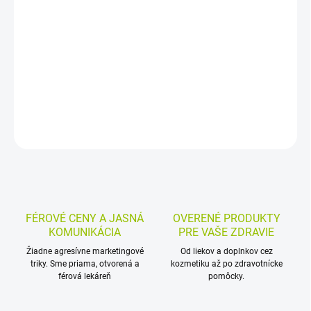
Medzizubné kefky s mäkkými gumovými štetinkami a fluoridmi na
každodenné čistenie medzizubných priestorov. Pomáhajú
odstraňovať zubný povlak aj zvyšky jedla a zároveň stimulujú
ďasná. Balenie obsahuje 50 kusov a praktické cestovné puzdro.
DETAILNÉ INFORMÁCIE
MOŽNOSTI VRÁTENIA TOVARU
OPÝTAŤ SA
STRÁŽIŤ
FÉROVÉ CENY A JASNÁ
OVERENÉ PRODUKTY
KOMUNIKÁCIA
PRE VAŠE ZDRAVIE
Žiadne agresívne marketingové
Od liekov a doplnkov cez
triky. Sme priama, otvorená a
kozmetiku až po zdravotnícke
férová lekáreň
pomôcky.