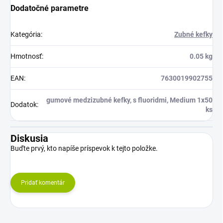
Dodatočné parametre
Kategória
:
Zubné kefky
Hmotnosť
:
0.05 kg
EAN
:
7630019902755
gumové medzizubné kefky, s fluoridmi, Medium 1x50
Dodatok
:
ks
Diskusia
Buďte prvý, kto napíše príspevok k tejto položke.
Pridať komentár