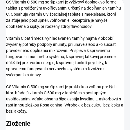
GS Vitamín C 500 mg so šípkami je výživový doplnok vo forme
tabliet s predĺženým uvoľňovaním, určený na dopĺňanie vitamínu
C. Obsahuje vitamín C v špeciálnej tablete Time-Release, ktorá
zaisťuje jeho postupné uvoľňovanie. Receptúra je navyše
obohatená o šípky, prirodzený zdroj flavonoidov.
Vitamín C patrí medzi vyhľadávané vitamíny najmä v období
zvýšenej potreby podpory imunity, pri únave alebo ako súčasť
pravidelného dopĺňania mikroživín. Prispieva k správnemu
fungovaniu imunitného systému, k správnej látkovej premene
dôležitej pre tvorbu energie, k správnej funkcii psychiky, k
správnemu fungovaniu nervového systému a k zníženiu
vyčerpania a únavy.
GS Vitamín C 500 mg so šípkami je praktickou voľbou pre tých,
ktorí hľadajú vitamín C 500 mg v tabletách s postupným
uvoľňovaním. Vďaka obsahu šípok spája kyselinu L-askorbovú s
rastlinnou zložkou Rosa canina. Výrobok je bez cukru, bez lepku a
bez laktózy.
Zloženie