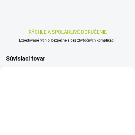
RÝCHLE A SPOĽAHLIVÉ DORUČENIE
Expedované rýchlo, bezpečne a bez zbytočných komplikácií.
Súvisiaci tovar
SKLADOM
SKLADOM
(>5 KS)
(>5 KS)
JAMIESON Betakarotén
Tozax Biogi 30 kapsúl