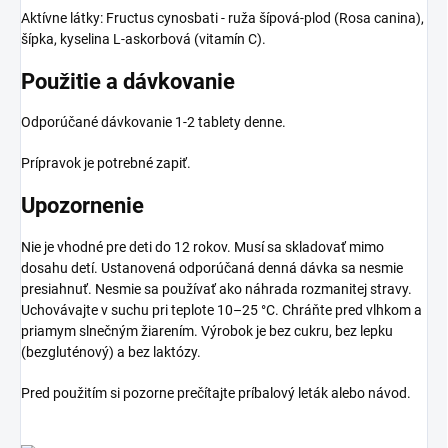
Aktívne látky: Fructus cynosbati - ruža šípová-plod (Rosa canina),
šípka, kyselina L-askorbová (vitamín C).
Použitie a dávkovanie
Odporúčané dávkovanie 1-2 tablety denne.
Prípravok je potrebné zapiť.
Upozornenie
Nie je vhodné pre deti do 12 rokov. Musí sa skladovať mimo
dosahu detí. Ustanovená odporúčaná denná dávka sa nesmie
presiahnuť. Nesmie sa používať ako náhrada rozmanitej stravy.
Uchovávajte v suchu pri teplote 10–25 °C. Chráňte pred vlhkom a
priamym slnečným žiarením. Výrobok je bez cukru, bez lepku
(bezgluténový) a bez laktózy.
Pred použitím si pozorne prečítajte príbalový leták alebo návod.