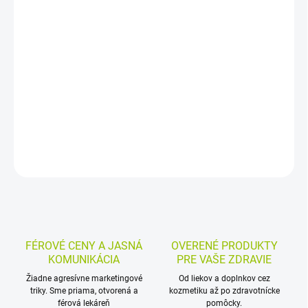
−
+
Pridať do košíka
Výživový doplnok s vitamínom C v tabletách s predĺženým
uvoľňovaním, obohatený o šípky ako prirodzený zdroj flavonoidov.
Vhodný na pravidelné dopĺňanie vitamínu C v praktickej forme.
DETAILNÉ INFORMÁCIE
MOŽNOSTI VRÁTENIA TOVARU
OPÝTAŤ SA
STRÁŽIŤ
FÉROVÉ CENY A JASNÁ
OVERENÉ PRODUKTY
KOMUNIKÁCIA
PRE VAŠE ZDRAVIE
Žiadne agresívne marketingové
Od liekov a doplnkov cez
triky. Sme priama, otvorená a
kozmetiku až po zdravotnícke
férová lekáreň
pomôcky.