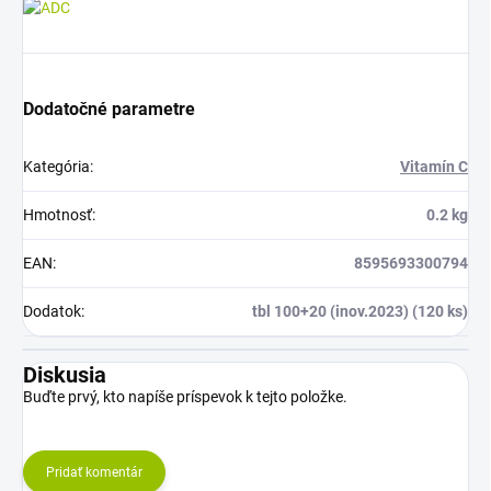
Dodatočné parametre
Kategória
:
Vitamín C
Hmotnosť
:
0.2 kg
EAN
:
8595693300794
Dodatok
:
tbl 100+20 (inov.2023) (120 ks)
Diskusia
Buďte prvý, kto napíše príspevok k tejto položke.
Pridať komentár