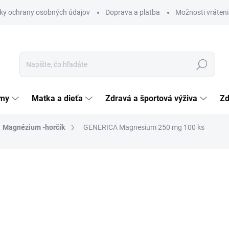
ky ochrany osobných údajov
Doprava a platba
Možnosti vráteni
Hľadať
émy
Matka a dieťa
Zdravá a športová výživa
Zd
Magnézium -horčík
GENERICA Magnesium 250 mg 100 ks
nia
ZNAČKA:
GENERICA SPOL. S R.O.
6,76 €
Jednotková
0,07 € / 1 ks
cena:
SKLADOM
(>5 KS)