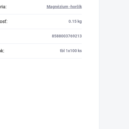
ria
:
Magnézium -horčík
osť
:
0.15 kg
8588003769213
ok
:
tbl 1x100 ks