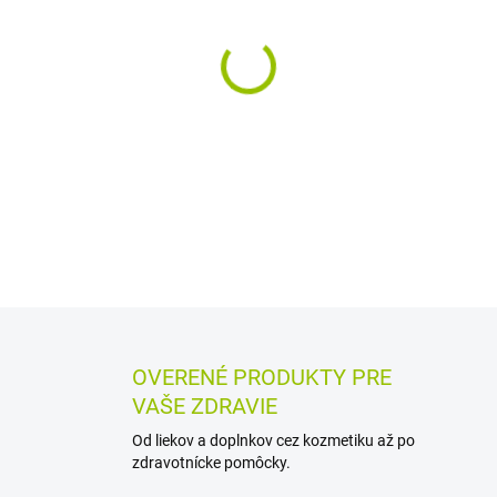
MÔŽEME DORUČIŤ DO:
12.8.2
−
+
Výživový doplnok s horčíkom 
magnézia. Prispieva k správ
zníženiu vyčerpania a únavy 
DETAILNÉ INFORMÁCIE
MOŽN
OPÝTAŤ SA
STRÁŽIŤ
OVERENÉ PRODUKTY PRE
VAŠE ZDRAVIE
Od liekov a doplnkov cez kozmetiku až po
zdravotnícke pomôcky.