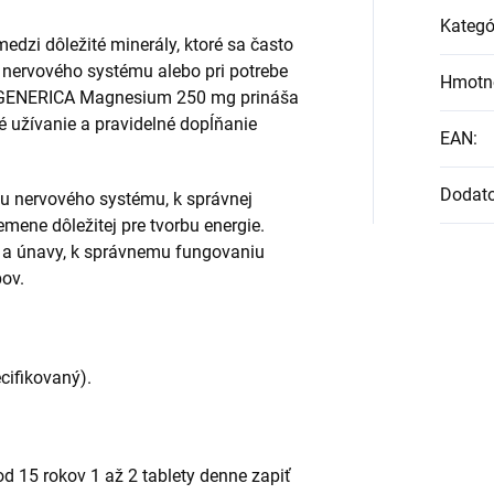
Kategó
edzi dôležité minerály, ktoré sa často
i nervového systému alebo pri potrebe
Hmotn
. GENERICA Magnesium 250 mg prináša
 užívanie a pravidelné dopĺňanie
EAN
:
Dodat
u nervového systému, k správnej
emene dôležitej pre tvorbu energie.
a a únavy, k správnemu fungovaniu
bov.
cifikovaný).
d 15 rokov 1 až 2 tablety denne zapiť