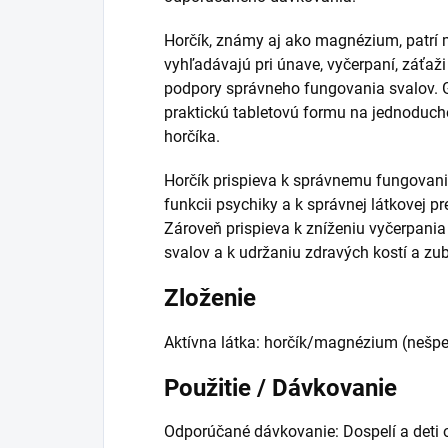
Horčík, známy aj ako magnézium, patrí m
vyhľadávajú pri únave, vyčerpaní, záťaž
podpory správneho fungovania svalov
praktickú tabletovú formu na jednoduché
horčíka.
Horčík prispieva k správnemu fungovani
funkcii psychiky a k správnej látkovej pr
Zároveň prispieva k zníženiu vyčerpani
svalov a k udržaniu zdravých kostí a zu
Zloženie
Aktívna látka: horčík/magnézium (nešpe
Použitie / Dávkovanie
Odporúčané dávkovanie: Dospelí a deti o