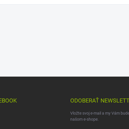
EBOOK
ODOBERAŤ NEWSLET
Vložte svoj e-mail a my Vám bud
našom e-shope.