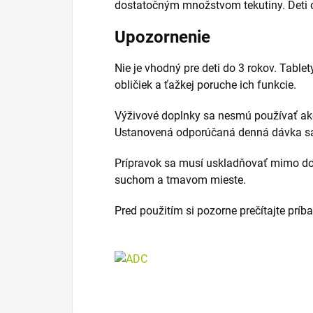
dostatočným množstvom tekutiny. Deti o
Upozornenie
Nie je vhodný pre deti do 3 rokov. Table
obličiek a ťažkej poruche ich funkcie.
Výživové doplnky sa nesmú používať ako
Ustanovená odporúčaná denná dávka sa
Prípravok sa musí uskladňovať mimo dosa
suchom a tmavom mieste.
Pred použitím si pozorne prečítajte príb