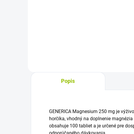
cena:
cena
Do košíka
Jednominerálový výživový
Výži
doplnok s draslíkom vo forme
arg
tabliet. Jedna tableta obsahuje
kot
40 mg draslíka, tablety sa môžu
sia
rozhrýzť alebo užiť vcelku a zapiť
pod
vodou. Balenie obsahuje...
prak
Popis
GENERICA Magnesium 250 mg je výživov
horčíka, vhodný na doplnenie magnézia
obsahuje 100 tabliet a je určené pre dos
odporúčaného dávkovania.