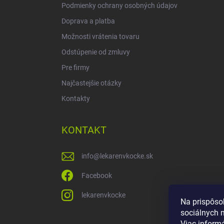
Podmienky ochrany osobných údajov
Doprava a platba
Možnosti vrátenia tovaru
Odstúpenie od zmluvy
Pre firmy
Najčastejšie otázky
Kontakty
KONTAKT
info
@
lekarenvkocke.sk
Facebook
lekarenvkocke
Na prispôso
sociálnych 
Viac inform