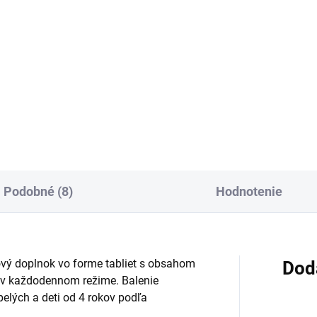
:
cena:
Do košíka
Do košíka
vový doplnok v tabletách s L-
Výživový doplnok s draslíkom
inínom, zinkom, selénom,
horčíkom v tabletách pre
vičníkom zemným, šafranom
dospelých na doplnenie príjm
tym a ženšenom. Je určený na
týchto minerálnych látok.
poru sexuálneho zdravia a
Neobsahuje cukor, laktózu an
tické užívanie podľa...
lepok a balenie obsahuje 30
tabliet.
Podobné (8)
Hodnotenie
ý doplnok vo forme tabliet s obsahom
Dod
 v každodennom režime. Balenie
pelých a deti od 4 rokov podľa