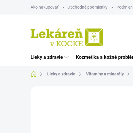
Prejsť
Ako nakupovať
Obchodné podmienky
Podmien
na
obsah
Lieky a zdravie
Kozmetika a kožné probl
Domov
Lieky a zdravie
Vitamíny a minerály
Neohodnotené
Podrobnosti hodnote