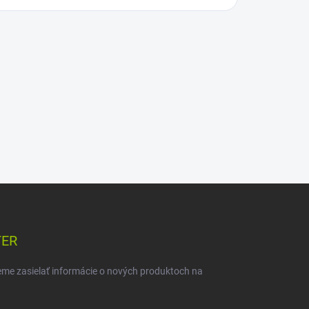
TER
eme zasielať informácie o nových produktoch na