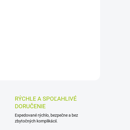
026
MOŽNOSTI DORUČENIA
Pridať do košíka
vo forme tabliet na pravidelné dopĺňanie
nemu fungovaniu nervového systému a svalov, k
a k udržaniu zdravých kostí a zubov.
OSTI VRÁTENIA TOVARU
RÝCHLE A SPOĽAHLIVÉ
DORUČENIE
Expedované rýchlo, bezpečne a bez
zbytočných komplikácií.