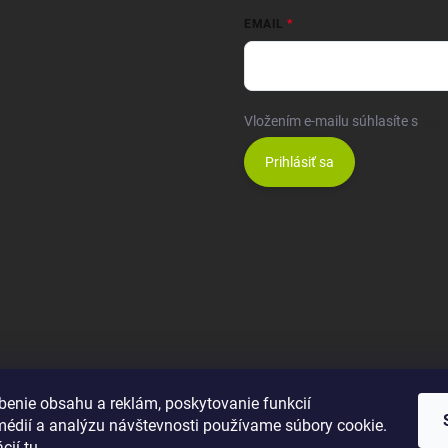
EMAIL
Vložením e-mailu súhlasíte s
pod
Prihlásiť sa
benie obsahu a reklám, poskytovanie funkcií
médií a analýzu návštevnosti používame súbory cookie.
ácií
tu
.