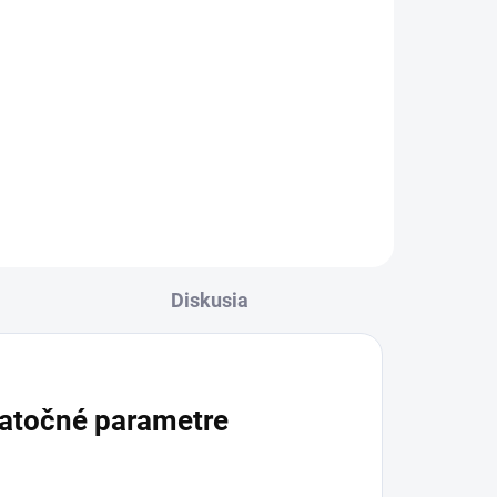
Do košíka
Výživový doplnok s
fruktooligosacharidmi a
 a
komplexom mikrobiologických
kultúr v kapsulách. Obsahuje
u
viacero rodov, vrátane
Lactobacillus, Bifidobacterium,
i
Bacillus a...
Diskusia
atočné parametre