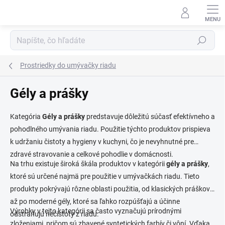
Prejsť
na
obsah
Hľadať
Prostriedky do umývačky riadu
Gély a prášky
Kategória
Gély a prášky
predstavuje dôležitú súčasť efektívneho a
pohodlného umývania riadu. Použitie týchto produktov prispieva
k udržaniu čistoty a hygieny v kuchyni, čo je nevyhnutné pre
zdravé stravovanie a celkové pohodlie v domácnosti.
Na trhu existuje široká škála produktov v kategórii
gély a prášky
,
ktoré sú určené najmä pre použitie v umývačkách riadu. Tieto
produkty pokrývajú rôzne oblasti použitia, od klasických práškov
až po moderné gély, ktoré sa ľahko rozpúšťajú a účinne
Výrobky v tejto kategórii sa často vyznačujú prírodnými
odstraňujú nečistoty z riadu.
zloženiami, pričom sú zbavené syntetických farbív či vôní. Vďaka