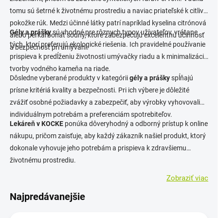
tomu sú šetrné k životnému prostrediu a naviac priateľské k citlivej
pokožke rúk. Medzi účinné látky patrí napríklad kyselina citrónová
Gély a prášky
sú vhodné pre rôznych typov užívateľov, vrátane
alebo perkarbonát sodný, ktoré zabezpečujú excelentnú účinnosť
tých, ktorí preferujú ekologické riešenia. Ich pravidelné používanie
a bezpečnosť pri umývaní.
prispieva k predĺženiu životnosti umývačky riadu a k minimalizácii
tvorby vodného kameňa na riade.
Dôsledne vyberané produkty v kategórii
gély a prášky
spĺňajú
prísne kritériá kvality a bezpečnosti. Pri ich výbere je dôležité
zvážiť osobné požiadavky a zabezpečiť, aby výrobky vyhovovali
individuálnym potrebám a preferenciám spotrebiteľov.
Lekáreň v KOCKE
ponúka dôveryhodný a odborný prístup k online
nákupu, pričom zaisťuje, aby každý zákazník našiel produkt, ktorý
dokonale vyhovuje jeho potrebám a prispieva k zdravšiemu
životnému prostrediu.
Zobraziť viac
Najpredávanejšie