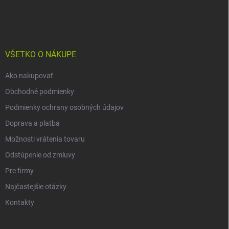
á
p
ä
t
i
VŠETKO O NÁKUPE
e
Ako nakupovať
Obchodné podmienky
Podmienky ochrany osobných údajov
Doprava a platba
Možnosti vrátenia tovaru
Odstúpenie od zmluvy
Pre firmy
Najčastejšie otázky
Kontakty