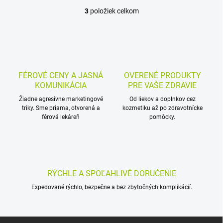
3
položiek celkom
O
v
l
á
d
a
c
FÉROVÉ CENY A JASNÁ
OVERENÉ PRODUKTY
i
KOMUNIKÁCIA
PRE VAŠE ZDRAVIE
e
p
Žiadne agresívne marketingové
Od liekov a doplnkov cez
triky. Sme priama, otvorená a
r
kozmetiku až po zdravotnícke
férová lekáreň
pomôcky.
v
k
y
v
ý
p
RÝCHLE A SPOĽAHLIVÉ DORUČENIE
i
s
Expedované rýchlo, bezpečne a bez zbytočných komplikácií.
u
Z