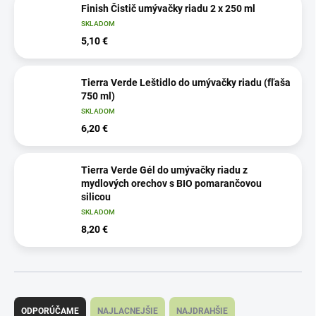
Finish Čistič umývačky riadu 2 x 250 ml
SKLADOM
5,10 €
Tierra Verde Leštidlo do umývačky riadu (fľaša
750 ml)
SKLADOM
6,20 €
Tierra Verde Gél do umývačky riadu z
mydlových orechov s BIO pomarančovou
silicou
SKLADOM
8,20 €
R
a
ODPORÚČAME
NAJLACNEJŠIE
NAJDRAHŠIE