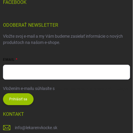
FACEBOOK
ODOBERAŤ NEWSLETTER
Vložte svoj e-mail a my Vám budeme zasielať informácie o nových
produktoch na našom e-shope.
EMAIL
Vložením e-mailu súhlasíte s
podmienkami ochrany osobných údajov
Prihlásiť sa
KONTAKT
info
@
lekarenvkocke.sk