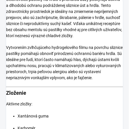
a dlhodobú ochranu podráždenej sliznice úst a hrdla. Tento
zdravotnícky prostriedok je ideálny na zmiernenie nepríjemných
prejavov, ako sú zachrípnutie, škrabanie, pálenie v hrdle, suchosť
sliznice či neproduktívny suchý kašeľ. Vďaka unikátnej receptúre
bez obsahu mentolu sú pastilky vhodné aj pre citlivých užívateľov,
ktorí neznesú výrazné chladivé zložky.
Vytvorením zvlhčujúceho hydrogelového filmu na povrchu sliznice
pastilky pomáhajú obnoviť prirodzenú ochrannú bariéru hrdla. Sú
ideálne pre ľudí, ktorí často namáhajú hlas, dýchajú ústami kvôli
upchatému nosu, pracujú v klimatizovaných alebo vykurovaných
priestoroch, trpia peľovou alergiou alebo sú vystavení
nepriaznivým vonkajším vplyvom, ako je fajčenie.
Zloženie
Aktívne zložky:
Xantánová guma
Karbomér