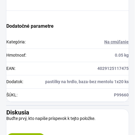
Dodatočné parametre
Kategória
:
Na cmúľanie
Hmotnosť
:
0.05 kg
EAN
:
4029125117475
Dodatok
:
pastilky na hrdlo, baza-bez mentolu 1x20 ks
ŠÚKL
:
P99660
Diskusia
Buďte prvý, kto napíše príspevok k tejto položke.