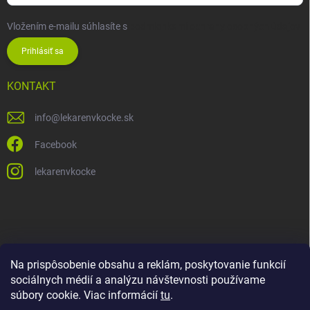
Vložením e-mailu súhlasíte s
podmienkami ochrany osobných údajov
Prihlásiť sa
KONTAKT
info
@
lekarenvkocke.sk
Facebook
lekarenvkocke
Na prispôsobenie obsahu a reklám, poskytovanie funkcií
sociálnych médií a analýzu návštevnosti používame
súbory cookie. Viac informácií
tu
.