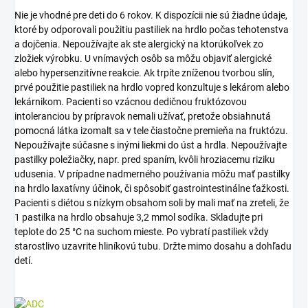
Nie je vhodné pre deti do 6 rokov. K dispozícii nie sú žiadne údaje,
ktoré by odporovali použitiu pastiliek na hrdlo počas tehotenstva
a dojčenia. Nepoužívajte ak ste alergický na ktorúkoľvek zo
zložiek výrobku. U vnímavých osôb sa môžu objaviť alergické
alebo hypersenzitívne reakcie. Ak trpíte zníženou tvorbou slín,
prvé použitie pastiliek na hrdlo vopred konzultuje s lekárom alebo
lekárnikom. Pacienti so vzácnou dedičnou fruktózovou
intoleranciou by prípravok nemali užívať, pretože obsiahnutá
pomocná látka izomalt sa v tele čiastočne premieňa na fruktózu.
Nepoužívajte súčasne s inými liekmi do úst a hrdla. Nepoužívajte
pastilky poležiačky, napr. pred spaním, kvôli hroziacemu riziku
udusenia. V prípadne nadmerného používania môžu mať pastilky
na hrdlo laxatívny účinok, či spôsobiť gastrointestinálne ťažkosti.
Pacienti s diétou s nízkym obsahom soli by mali mať na zreteli, že
1 pastilka na hrdlo obsahuje 3,2 mmol sodíka. Skladujte pri
teplote do 25 °C na suchom mieste. Po vybratí pastiliek vždy
starostlivo uzavrite hliníkovú tubu. Držte mimo dosahu a dohľadu
detí.