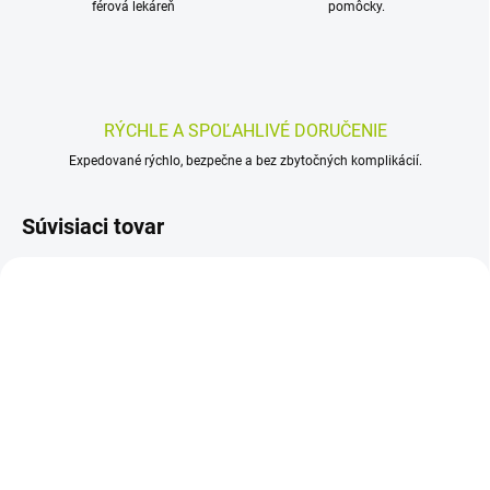
férová lekáreň
pomôcky.
RÝCHLE A SPOĽAHLIVÉ DORUČENIE
Expedované rýchlo, bezpečne a bez zbytočných komplikácií.
Súvisiaci tovar
SKLADOM
SKLADOM
(>5 KS)
(>5 KS)