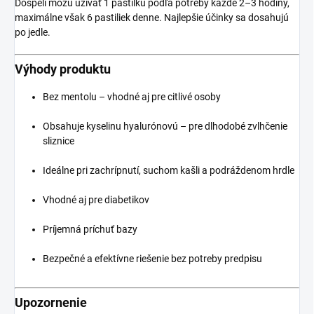
Dospelí môžu užívať 1 pastilku podľa potreby každé 2–3 hodiny,
maximálne však 6 pastiliek denne. Najlepšie účinky sa dosahujú
po jedle.
Výhody produktu
Bez mentolu – vhodné aj pre citlivé osoby
Obsahuje kyselinu hyalurónovú – pre dlhodobé zvlhčenie
sliznice
Ideálne pri zachrípnutí, suchom kašli a podráždenom hrdle
Vhodné aj pre diabetikov
Príjemná príchuť bazy
Bezpečné a efektívne riešenie bez potreby predpisu
Upozornenie