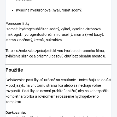
Kyselina hyalurónová (hyaluronát sodný)
Pomocné látky:
Izomalt, hydrogénuhličitan sodný, xylitol, kyselina citrónová,
makrogol, hydrogénfosforečnan draselný, aróma (kvet bazy),
steran zinečnatý, kremík, sukralóza.
Toto zloženie zabezpečuje efektívnu tvorbu ochranného filmu,
zvlhčenie sliznice a príjemnú bazovú chuť bez obsahu mentolu.
Použitie
GeloRevoice pastilky sú určené na cmúľanie. Umiestňujú sa do úst
– pod jazyk, na vnútornú stranu líca alebo sa nechajú voľne
rozpustiť. Pastilky sa nesmú prehĺtať ani žuť, aby sa zabezpečila
kompletná tvorba a rovnomerné rozšírenie hydrogélového
komplexu.
Dávkovanie: