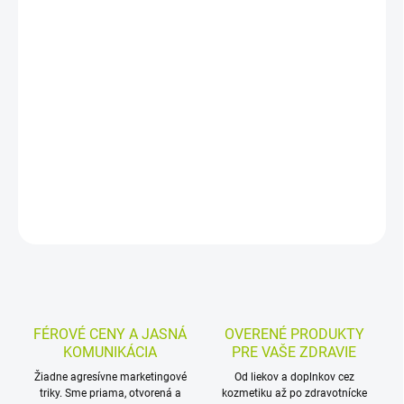
−
+
Pridať do košíka
Pastilky na hrdlo s kyselinou hyalurónovou, xantánovou gumou a
karbomérom chránia sliznicu úst a hrdla pri podráždení.
Pomáhajú pri zachrípnutí, suchých slizniciach, pálení či svrbení v
hrdle a pomaly sa rozpúšťajú v ústach.
DETAILNÉ INFORMÁCIE
MOŽNOSTI VRÁTENIA TOVARU
OPÝTAŤ SA
STRÁŽIŤ
FÉROVÉ CENY A JASNÁ
OVERENÉ PRODUKTY
KOMUNIKÁCIA
PRE VAŠE ZDRAVIE
Žiadne agresívne marketingové
Od liekov a doplnkov cez
triky. Sme priama, otvorená a
kozmetiku až po zdravotnícke