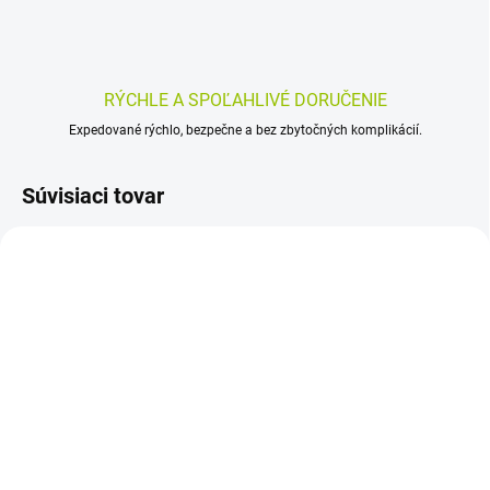
RÝCHLE A SPOĽAHLIVÉ DORUČENIE
Expedované rýchlo, bezpečne a bez zbytočných komplikácií.
Súvisiaci tovar
SKLADOM
SKLADOM
(>5 KS)
(>5 KS)
Trubička rektálna 1 ks
Canpol babies nožničky s
guľatou špičkou a