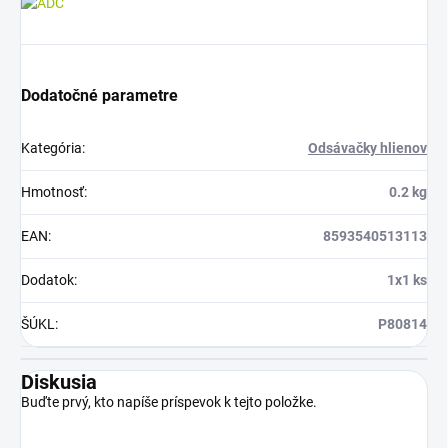
Dodatočné parametre
Kategória
:
Odsávačky hlienov
Hmotnosť
:
0.2 kg
EAN
:
8593540513113
Dodatok
:
1x1 ks
ŠÚKL
:
P80814
Diskusia
Buďte prvý, kto napíše príspevok k tejto položke.