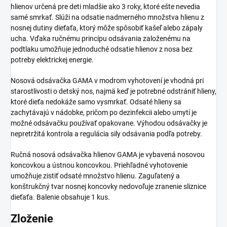
hlienov určená pre deti mladšie ako 3 roky, ktoré ešte nevedia
samé smrkať. Slúži na odsatie nadmerného množstva hlienu z
nosnej dutiny dieťaťa, ktorý môže spôsobiť kašeľ alebo zápaly
ucha. Vďaka ručnému princípu odsávania založenému na
podtlaku umožňuje jednoduché odsatie hlienov z nosa bez
potreby elektrickej energie.
Nosová odsávačka GAMA v modrom vyhotovení je vhodná pri
starostlivosti o detský nos, najmä keď je potrebné odstrániť hlieny,
ktoré dieťa nedokáže samo vysmrkať. Odsaté hlieny sa
zachytávajú v nádobke, pričom po dezinfekcii alebo umytí je
možné odsávačku používať opakovane. Výhodou odsávačky je
nepretržitá kontrola a regulácia sily odsávania podľa potreby.
Ručná nosová odsávačka hlienov GAMA je vybavená nosovou
koncovkou a ústnou koncovkou. Priehľadné vyhotovenie
umožňuje zistiť odsaté množstvo hlienu. Zaguľatený a
konštrukčný tvar nosnej koncovky nedovoľuje zranenie sliznice
dieťaťa. Balenie obsahuje 1 kus.
Zloženie