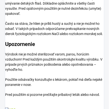
umývanie detských fliaš. Dôkladne opláchnite a všetky časti
vysušte. Pred opätovným použitím je nutné dezinfekciu (umytie)
opakovať.
Často sa stáva, že hlien je príliš hustý a suchý a nie je možné ho
odsať. V takých prípadoch odporúčame prekvapkanie nosných
dierok fyziologickým roztokom NaCl alebo roztokom morskej soli.
Upozornenie
Výrobok nie je možné sterilizovať varom, parou, horúcim
vzduchom! Pred každým použitím skontrolujte kvalitu výrobku. V
prípade prvých príznakov poškodenia alebo opotrebovania –
vyhoďte ho.
Použitie odsávačky konzultujte s lekárom, pokiaľ má dieťa nejaké
poranenie v nose.
Pred použitím si pozorne prečítajte príbalový leták alebo návod.