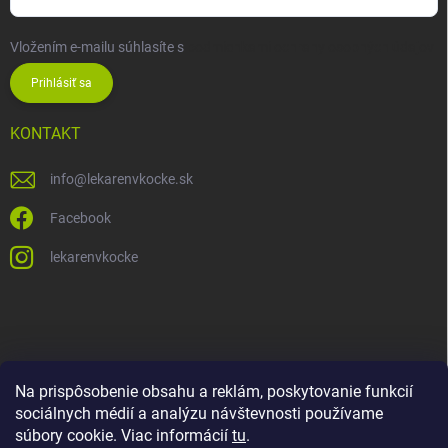
Vložením e-mailu súhlasíte s
podmienkami ochrany osobných údajov
Prihlásiť sa
KONTAKT
info
@
lekarenvkocke.sk
Facebook
lekarenvkocke
Na prispôsobenie obsahu a reklám, poskytovanie funkcií
sociálnych médií a analýzu návštevnosti používame
súbory cookie. Viac informácií
tu
.