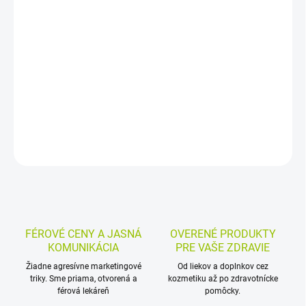
Ručná nosová odsávačka hlienov pre deti do 3 rokov pomáha
odsať nadmerné hlieny z nosa, keď sa dieťa ešte nevie samo
vysmrkať. Funguje na podtlak, nevyžaduje elektrinu a umožňuje
regulovať silu odsávania.
DETAILNÉ INFORMÁCIE
MOŽNOSTI VRÁTENIA TOVARU
OPÝTAŤ SA
STRÁŽIŤ
FÉROVÉ CENY A JASNÁ
OVERENÉ PRODUKTY
KOMUNIKÁCIA
PRE VAŠE ZDRAVIE
Žiadne agresívne marketingové
Od liekov a doplnkov cez
triky. Sme priama, otvorená a
kozmetiku až po zdravotnícke
férová lekáreň
pomôcky.