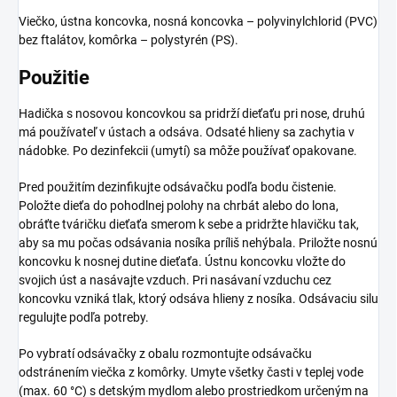
Viečko, ústna koncovka, nosná koncovka – polyvinylchlorid (PVC)
bez ftalátov, komôrka – polystyrén (PS).
Použitie
Hadička s nosovou koncovkou sa pridrží dieťaťu pri nose, druhú
má používateľ v ústach a odsáva. Odsaté hlieny sa zachytia v
nádobke. Po dezinfekcii (umytí) sa môže používať opakovane.
Pred použitím dezinfikujte odsávačku podľa bodu čistenie.
Položte dieťa do pohodlnej polohy na chrbát alebo do lona,
obráťte tváričku dieťaťa smerom k sebe a pridržte hlavičku tak,
aby sa mu počas odsávania nosíka príliš nehýbala. Priložte nosnú
koncovku k nosnej dutine dieťaťa. Ústnu koncovku vložte do
svojich úst a nasávajte vzduch. Pri nasávaní vzduchu cez
koncovku vzniká tlak, ktorý odsáva hlieny z nosíka. Odsávaciu silu
regulujte podľa potreby.
Po vybratí odsávačky z obalu rozmontujte odsávačku
odstránením viečka z komôrky. Umyte všetky časti v teplej vode
(max. 60 °C) s detským mydlom alebo prostriedkom určeným na