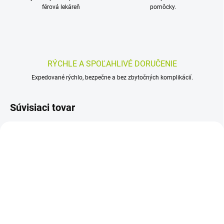
férová lekáreň
pomôcky.
RÝCHLE A SPOĽAHLIVÉ DORUČENIE
Expedované rýchlo, bezpečne a bez zbytočných komplikácií.
Súvisiaci tovar
SKLADOM
SKLADOM
(>5 KS)
(>5 KS)