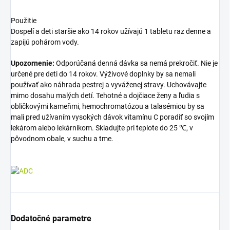
Použitie
Dospelí a deti staršie ako 14 rokov užívajú 1 tabletu raz denne a
zapijú pohárom vody.
Upozornenie:
Odporúčaná denná dávka sa nemá prekročiť. Nie je
určené pre deti do 14 rokov. Výživové doplnky by sa nemali
používať ako náhrada pestrej a vyváženej stravy. Uchovávajte
mimo dosahu malých detí. Tehotné a dojčiace ženy a ľudia s
obličkovými kameňmi, hemochromatózou a talasémiou by sa
mali pred užívaním vysokých dávok vitamínu C poradiť so svojím
lekárom alebo lekárnikom. Skladujte pri teplote do 25 ℃, v
pôvodnom obale, v suchu a tme.
Dodatočné parametre