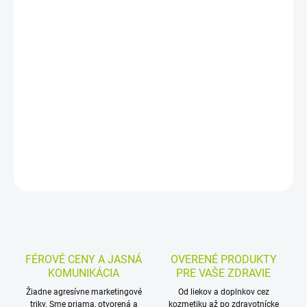
−
+
Pridať do košíka
Výživový doplnok s vitamínom C v tabletách s predĺženým
uvoľňovaním a výťažkom z plodov šípky. Vitamín C prispieva k
normálnej funkcii imunitného systému, k zníženiu vyčerpania a
únavy a k zvýšeniu vstrebávania železa.
DETAILNÉ INFORMÁCIE
MOŽNOSTI VRÁTENIA TOVARU
OPÝTAŤ SA
STRÁŽIŤ
FÉROVÉ CENY A JASNÁ
OVERENÉ PRODUKTY
KOMUNIKÁCIA
PRE VAŠE ZDRAVIE
Žiadne agresívne marketingové
Od liekov a doplnkov cez
triky. Sme priama, otvorená a
kozmetiku až po zdravotnícke