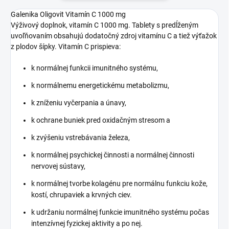
Galenika Oligovit Vitamín C 1000 mg
Výživový doplnok, vitamín C 1000 mg. Tablety s predĺženým
uvoľňovaním obsahujú dodatočný zdroj vitamínu C a tiež výťažok
z plodov šípky. Vitamín C prispieva:
k normálnej funkcii imunitného systému,
k normálnemu energetickému metabolizmu,
k zníženiu vyčerpania a únavy,
k ochrane buniek pred oxidačným stresom a
k zvýšeniu vstrebávania železa,
k normálnej psychickej činnosti a normálnej činnosti
nervovej sústavy,
k normálnej tvorbe kolagénu pre normálnu funkciu kože,
kostí, chrupaviek a krvných ciev.
k udržaniu normálnej funkcie imunitného systému počas
intenzívnej fyzickej aktivity a po nej.