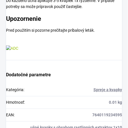
Do každého ucha aplikujte 3-5 kvapiek 1x týždenne. V prípade
potreby sa može prípravok použiť častejšie.
Upozornenie
Pred použitím si pozorne prečítajte príbalový leták.
Dodatočné parametre
Kategória
:
Spreje a kvapky
Hmotnosť
:
0.01 kg
EAN
:
7640119234595
ušné kvapky s obsahom rastlinných extraktov 1x10