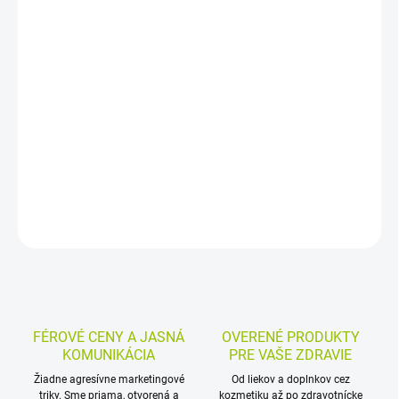
−
+
Pridať do košíka
Prírodné ušné kvapky s rastlinnými extraktmi určené na
starostlivosť o vonkajší zvukovod. Uľahčujú čistenie ucha,
obmedzujú tvorbu ušného mazu a sú vhodné pri pravidelnej
hygiene uší.
DETAILNÉ INFORMÁCIE
MOŽNOSTI VRÁTENIA TOVARU
OPÝTAŤ SA
STRÁŽIŤ
FÉROVÉ CENY A JASNÁ
OVERENÉ PRODUKTY
KOMUNIKÁCIA
PRE VAŠE ZDRAVIE
Žiadne agresívne marketingové
Od liekov a doplnkov cez
triky. Sme priama, otvorená a
kozmetiku až po zdravotnícke