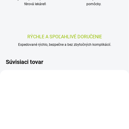
férová lekáreň
pomôcky.
RÝCHLE A SPOĽAHLIVÉ DORUČENIE
Expedované rýchlo, bezpečne a bez zbytočných komplikácií.
Súvisiaci tovar
SKLADOM
(>5 KS)