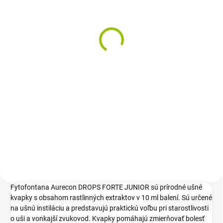
New Nordic Ear Tone –
tablety, 60 ks
30,79 €
Jednotková
0,51 € / 1 ks
cena:
Do košíka
Výživový doplnok s ginkgo
bilobou, extraktom z kôry
prímorskej borovice, galgánom a
horčíkom. Ginkgo dvojlaločné
pomáha udržiavať normálny
sluch a horčík prispieva k
rovnováhe...
Fytofontana Aurecon DROPS FORTE JUNIOR sú prírodné ušné
kvapky s obsahom rastlinných extraktov v 10 ml balení. Sú určené
na ušnú instiláciu a predstavujú praktickú voľbu pri starostlivosti
o uši a vonkajší zvukovod. Kvapky pomáhajú zmierňovať bolesť