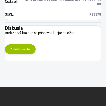
Dodatok
:
ml
ŠÚKL
:
P83378
Diskusia
Buďte prvý, kto napíše príspevok k tejto položke.
Pridať komentár
Z
á
p
ä