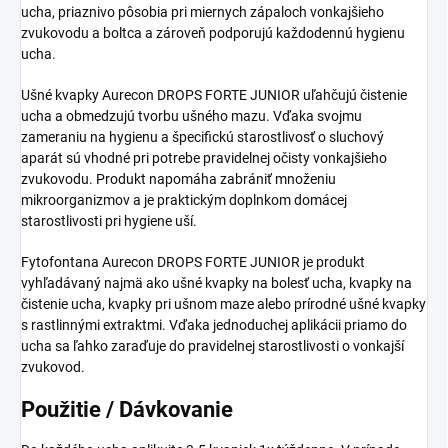
ucha, priaznivo pôsobia pri miernych zápaloch vonkajšieho
zvukovodu a boltca a zároveň podporujú každodennú hygienu
ucha.
Ušné kvapky Aurecon DROPS FORTE JUNIOR uľahčujú čistenie
ucha a obmedzujú tvorbu ušného mazu. Vďaka svojmu
zameraniu na hygienu a špecifickú starostlivosť o sluchový
aparát sú vhodné pri potrebe pravidelnej očisty vonkajšieho
zvukovodu. Produkt napomáha zabrániť množeniu
mikroorganizmov a je praktickým doplnkom domácej
starostlivosti pri hygiene uší.
Fytofontana Aurecon DROPS FORTE JUNIOR je produkt
vyhľadávaný najmä ako ušné kvapky na bolesť ucha, kvapky na
čistenie ucha, kvapky pri ušnom maze alebo prírodné ušné kvapky
s rastlinnými extraktmi. Vďaka jednoduchej aplikácii priamo do
ucha sa ľahko zaraďuje do pravidelnej starostlivosti o vonkajší
zvukovod.
Použitie / Dávkovanie