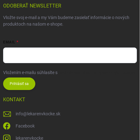
ODOBERAŤ NEWSLETTER
Vložte svoj e-mail a my Vám budeme zasielať informácie o nových
produktoch na našom e-shope.
EMAIL
Vložením e-mailu súhlasíte s
podmienkami ochrany osobných údajov
Prihlásiť sa
KONTAKT
info
@
lekarenvkocke.sk
Facebook
lekarenvkocke