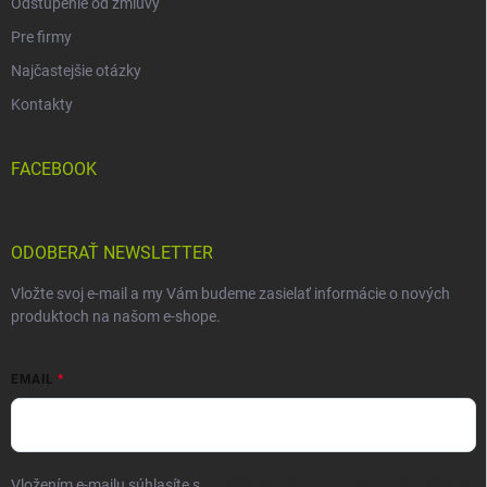
Odstúpenie od zmluvy
Pre firmy
Najčastejšie otázky
Kontakty
FACEBOOK
ODOBERAŤ NEWSLETTER
Vložte svoj e-mail a my Vám budeme zasielať informácie o nových
produktoch na našom e-shope.
EMAIL
Vložením e-mailu súhlasíte s
podmienkami ochrany osobných údajov