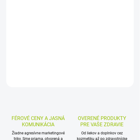
−
+
Pridať do košíka
Porciovaný výber bylinných čajov v darčekovom vianočnom balení
obsahuje 40 nálevových vrecúšok so štyrmi zmesami: Slnečné
ráno, Skvelá energia, Ľahké trávenie a Pokojná myseľ. Hodí sa na
každodenné pitie aj ako praktický čajový darček.
DETAILNÉ INFORMÁCIE
MOŽNOSTI VRÁTENIA TOVARU
OPÝTAŤ SA
STRÁŽIŤ
FÉROVÉ CENY A JASNÁ
OVERENÉ PRODUKTY
KOMUNIKÁCIA
PRE VAŠE ZDRAVIE
Žiadne agresívne marketingové
Od liekov a doplnkov cez
triky. Sme priama, otvorená a
kozmetiku až po zdravotnícke