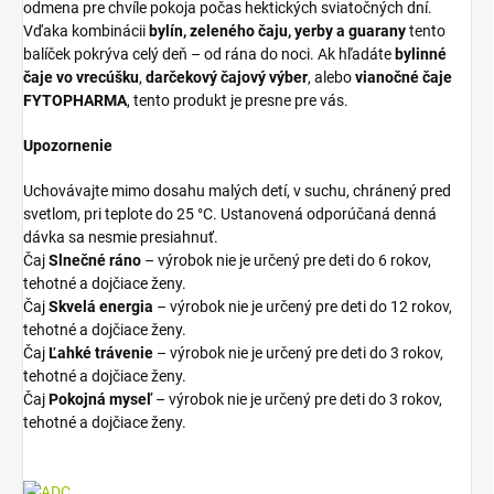
odmena pre chvíle pokoja počas hektických sviatočných dní.
Vďaka kombinácii
bylín, zeleného čaju, yerby a guarany
tento
balíček pokrýva celý deň – od rána do noci. Ak hľadáte
bylinné
čaje vo vrecúšku
,
darčekový čajový výber
, alebo
vianočné čaje
FYTOPHARMA
, tento produkt je presne pre vás.
Upozornenie
Uchovávajte mimo dosahu malých detí, v suchu, chránený pred
svetlom, pri teplote do 25 °C. Ustanovená odporúčaná denná
dávka sa nesmie presiahnuť.
Čaj
Slnečné ráno
– výrobok nie je určený pre deti do 6 rokov,
tehotné a dojčiace ženy.
Čaj
Skvelá energia
– výrobok nie je určený pre deti do 12 rokov,
tehotné a dojčiace ženy.
Čaj
Ľahké trávenie
– výrobok nie je určený pre deti do 3 rokov,
tehotné a dojčiace ženy.
Čaj
Pokojná myseľ
– výrobok nie je určený pre deti do 3 rokov,
tehotné a dojčiace ženy.