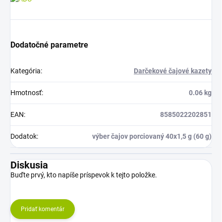
Dodatočné parametre
Kategória
:
Darčekové čajové kazety
Hmotnosť
:
0.06 kg
EAN
:
8585022202851
Dodatok
:
výber čajov porciovaný 40x1,5 g (60 g)
Diskusia
Buďte prvý, kto napíše príspevok k tejto položke.
Pridať komentár