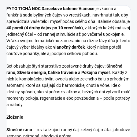
FYTO TICHÁ NOC Darčekové balenie Vianoce
je vkusná a
funkčná sada bylinných čajov vo vrecúškach, navrhnutá tak, aby
sprevádzala vaše telo i myseľ počas celého dňa. Balenie obsahuje
40 porcií (4 druhy čajov po 10 vrecúšok)
, z ktorých každý má svoj
jedinečný účel – od rannej stimulácie až po večerné upokojenie.
Vďaka svojmu tematickému zameraniu na rôzne fázy dňa je tento
čajový výber ideálny ako
vianočný darček
, ktorý nielen poteší
chuťové poháriky, ale aj podporí celkovú pohodu.
Set obsahuje štyri starostlivo zostavené druhy čajov:
Slnečné
ráno
,
Skvelá energia
,
Ľahké trávenie
a
Pokojná myseľ
. Každý z
nich je kombináciou bylín, ovocia alebo zeleného čaju s prírodnými
arómami, ktoré sa spájajú do harmonickej chuti a vône. Ide o
ideálny spôsob, ako si počas sviatkov aj bežných dní vytvoriť malé
momenty pokoja, regenerácie alebo povzbudenia – podľa potreby
a nálady.
Zloženie
Slnečné ráno
– revitalizujúci ranný čaj: zelený čaj, mäta, jahodové
semeno, prírodná jahodová aróma