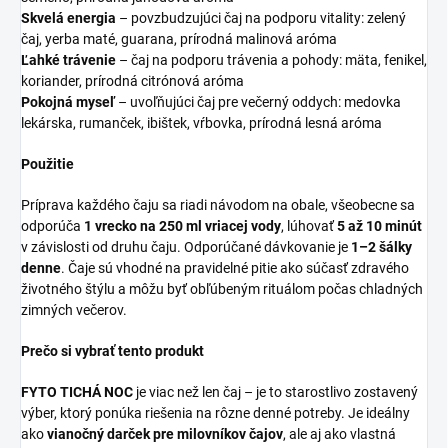
Skvelá energia
– povzbudzujúci čaj na podporu vitality: zelený
čaj, yerba maté, guarana, prírodná malinová aróma
Ľahké trávenie
– čaj na podporu trávenia a pohody: mäta, fenikel,
koriander, prírodná citrónová aróma
Pokojná myseľ
– uvoľňujúci čaj pre večerný oddych: medovka
lekárska, rumanček, ibištek, vŕbovka, prírodná lesná aróma
Použitie
Príprava každého čaju sa riadi návodom na obale, všeobecne sa
odporúča
1 vrecko na 250 ml vriacej vody
, lúhovať
5 až 10 minút
v závislosti od druhu čaju. Odporúčané dávkovanie je
1–2 šálky
denne
. Čaje sú vhodné na pravidelné pitie ako súčasť zdravého
životného štýlu a môžu byť obľúbeným rituálom počas chladných
zimných večerov.
Prečo si vybrať tento produkt
FYTO TICHÁ NOC
je viac než len čaj – je to starostlivo zostavený
výber, ktorý ponúka riešenia na rôzne denné potreby. Je ideálny
ako
vianočný darček pre milovníkov čajov
, ale aj ako vlastná