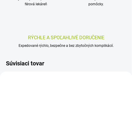
férová lekáreň
pomôcky.
RÝCHLE A SPOĽAHLIVÉ DORUČENIE
Expedované rýchlo, bezpečne a bez zbytočných komplikácií.
Súvisiaci tovar
SKLADOM
SKLADOM
(>5 KS)
(>5 KS)