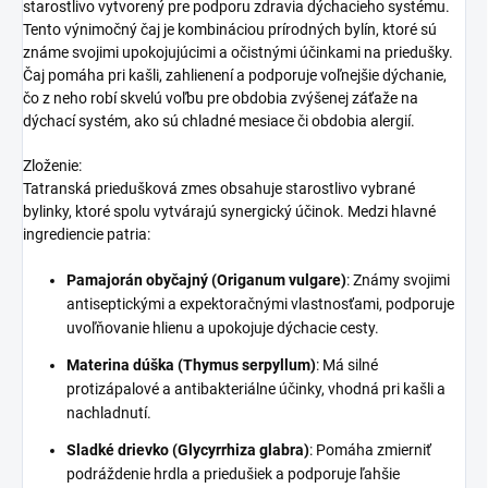
starostlivo vytvorený pre podporu zdravia dýchacieho systému.
Tento výnimočný čaj je kombináciou prírodných bylín, ktoré sú
známe svojimi upokojujúcimi a očistnými účinkami na priedušky.
Čaj pomáha pri kašli, zahlienení a podporuje voľnejšie dýchanie,
čo z neho robí skvelú voľbu pre obdobia zvýšenej záťaže na
dýchací systém, ako sú chladné mesiace či obdobia alergií.
Zloženie:
Tatranská priedušková zmes obsahuje starostlivo vybrané
bylinky, ktoré spolu vytvárajú synergický účinok. Medzi hlavné
ingrediencie patria:
Pamajorán obyčajný (Origanum vulgare)
: Známy svojimi
antiseptickými a expektoračnými vlastnosťami, podporuje
uvoľňovanie hlienu a upokojuje dýchacie cesty.
Materina dúška (Thymus serpyllum)
: Má silné
protizápalové a antibakteriálne účinky, vhodná pri kašli a
nachladnutí.
Sladké drievko (Glycyrrhiza glabra)
: Pomáha zmierniť
podráždenie hrdla a priedušiek a podporuje ľahšie