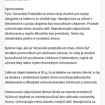
Upozornenie:
Fyto Tatranská Priedušková zmes nie je vhodná pre osoby
alergické na niektorú zo zložiek čaju. Neodporúča sa užívať v
tehotenstve a počas dojčenia bez konzultácie s lekárom. Produkt
uchovávajte mimo dosahu detí. Neprekračujte odporúčané
dávkovanie a nepite dlhodobo bez prestávky. Tento čaj
nenahrádza pestrú a vyváženú stravu.
Bylinné čaje, ako je Tatranská priedušková zmes, môžu byť
skvelým pomocníkom pri udržovaní zdravia, no vždy je vhodné
konzultovať ich používanie s lekárom či lekárnikom, najmä ak
užívate lieky alebo trpíte chronickými ochoreniami.
Celkový objem balenia je 50 g, čo je ideálne na viacero dávok, a čaj
sa dodáva v praktickom balení, ktoré umožňuje jednoduché
skladovanie a dlhodobé uchovávanie jeho čerstvosti a účinnosti.
Ustanovená odporúčaná denná dávka sa nesmie presiahnuť.
Výživový doplnok sa nesmie používať ako náhrada rozmanitej
stravy. Uchovávajte mimo dosahu malých detí. Neodporúča sa