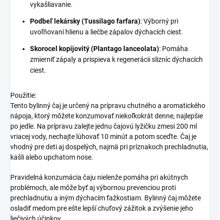
vykašliavanie.
Podbeľ lekársky (Tussilago farfara)
: Výborný pri
uvoľňovaní hlienu a liečbe zápalov dýchacích ciest.
Skorocel kopijovitý (Plantago lanceolata)
: Pomáha
zmierniť zápaly a prispieva k regenerácii slizníc dýchacích
ciest.
Použitie:
Tento bylinný čaj je určený na prípravu chutného a aromatického
nápoja, ktorý môžete konzumovať niekoľkokrát denne, najlepšie
po jedle. Na prípravu zalejte jednu čajovú lyžičku zmesi 200 ml
vriacej vody, nechajte lúhovať 10 minút a potom sceďte. Čaj je
vhodný pre deti aj dospelých, najmä pri príznakoch prechladnutia,
kašli alebo upchatom nose.
Pravidelná konzumácia čaju nielenže pomáha pri akútnych
problémoch, ale môže byť aj výbornou prevenciou proti
prechladnutiu a iným dýchacím ťažkostiam. Bylinný čaj môžete
osladiť medom pre ešte lepší chuťový zážitok a zvýšenie jeho
liečivých účinkov.