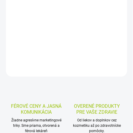
−
+
Pridať do košíka
Bylinný čaj z ibiša, slezu, tymiánu, mäty piepornej a ďalších rastlín
je vhodný na priedušky, hrdlo, hltan, hlasivky a dýchací trakt.
Ručne balená sypaná zmes sa pripravuje ako čerstvý zápar.
DETAILNÉ INFORMÁCIE
MOŽNOSTI VRÁTENIA TOVARU
OPÝTAŤ SA
STRÁŽIŤ
FÉROVÉ CENY A JASNÁ
OVERENÉ PRODUKTY
KOMUNIKÁCIA
PRE VAŠE ZDRAVIE
Žiadne agresívne marketingové
Od liekov a doplnkov cez
triky. Sme priama, otvorená a
kozmetiku až po zdravotnícke
férová lekáreň
pomôcky.