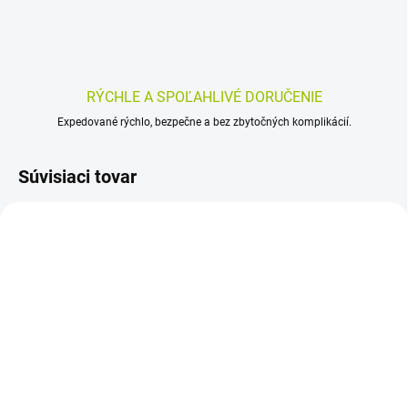
RÝCHLE A SPOĽAHLIVÉ DORUČENIE
Expedované rýchlo, bezpečne a bez zbytočných komplikácií.
Súvisiaci tovar
SKLADOM
SKLADOM
(>5 KS)
(>5 KS)
JUVAMED KOTVIČNÍK
JUVAMED VACHTA