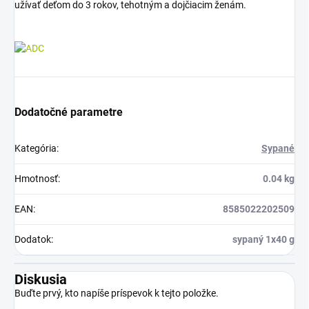
užívať deťom do 3 rokov, tehotným a dojčiacim ženám.
Dodatočné parametre
Kategória
:
Sypané
Hmotnosť
:
0.04 kg
EAN
:
8585022202509
Dodatok
:
sypaný 1x40 g
Diskusia
Buďte prvý, kto napíše príspevok k tejto položke.