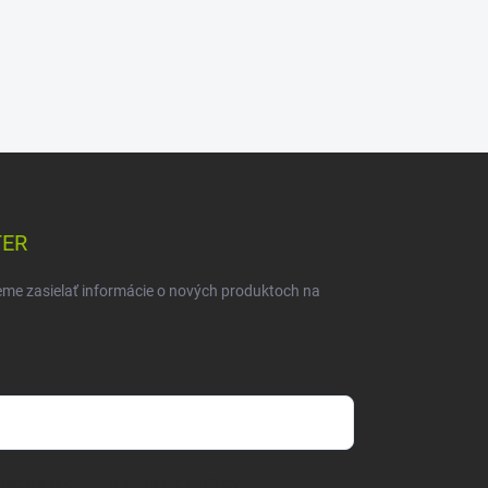
TER
eme zasielať informácie o nových produktoch na
mienkami ochrany osobných údajov