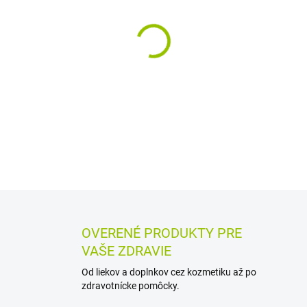
MÔŽEME DORUČIŤ DO:
12.8.2
−
+
Bylinný čaj z kvetu slezu je 
funkcii dýchacieho systému,
tráveniu a činnosti črevného 
DETAILNÉ INFORMÁCIE
MOŽN
OPÝTAŤ SA
STRÁŽIŤ
OVERENÉ PRODUKTY PRE
VAŠE ZDRAVIE
Od liekov a doplnkov cez kozmetiku až po
zdravotnícke pomôcky.