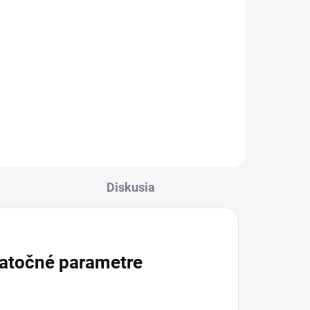
cena:
Do košíka
Ľubovníkový čaj sypaný z vňate
ľubovníka bodkovaného je určený
na prípravu teplého bylinného
nálevu. Pije sa 1 až 2 šálky denne
a pripravuje sa vždy čerstvý,
.
bezprostredne pred...
Diskusia
atočné parametre