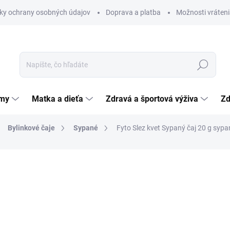
ky ochrany osobných údajov
Doprava a platba
Možnosti vráteni
Hľadať
émy
Matka a dieťa
Zdravá a športová výživa
Zd
Bylinkové čaje
Sypané
Fyto Slez kvet Sypaný čaj 20 g sypa
nia
ZNAČKA:
FYTOPHARMA
3,09 €
Jednotková
15,45 € / 100 g
cena:
SKLADOM
(>5 KS)