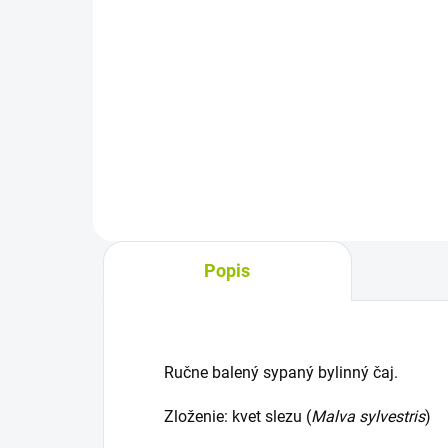
cena:
cena
Do košíka
Sypaný bylinný čaj z vňate
Syp
konopnice žltkastobielej je určený
yzo
na prípravu nálevu. Prispieva k
príp
normálnemu fungovaniu
vyh
dýchacieho systému a obsahuje
ocho
kremičitany, triesloviny,...
kašl
Popis
Ručne balený sypaný bylinný čaj.
Zloženie: kvet slezu (
Malva sylvestris
)