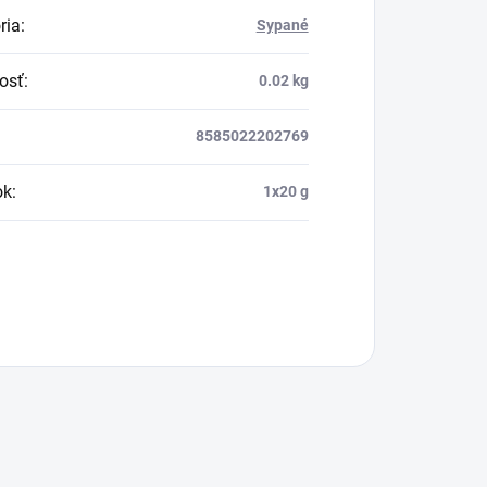
ria
:
Sypané
osť
:
0.02 kg
8585022202769
ok
:
1x20 g