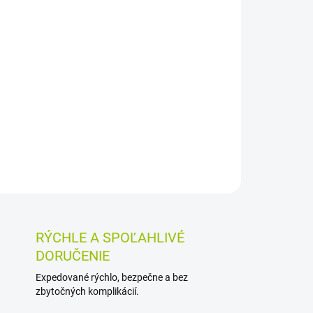
026
MOŽNOSTI DORUČENIA
Pridať do košíka
určený na prípravu nálevu. Prispieva k normálnej
 hltana a dýchacích ciest, zároveň napomáha
traktu. Sypaná čajovina z jednej rastlinnej zložky.
OSTI VRÁTENIA TOVARU
RÝCHLE A SPOĽAHLIVÉ
DORUČENIE
Expedované rýchlo, bezpečne a bez
zbytočných komplikácií.