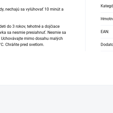
Kategó
vody, nechajú sa vylúhovať 10 minút a
Hmotn
deti do 3 rokov, tehotné a dojčiace
EAN
:
vka sa nesmie presiahnuť. Nesmie sa
y. Uchovávajte mimo dosahu malých
 °C. Chráňte pred svetlom.
Dodat