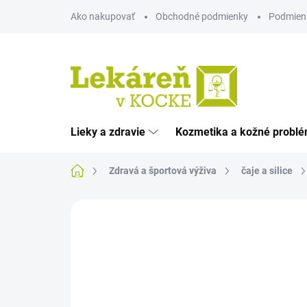
Prejsť
Ako nakupovať
Obchodné podmienky
Podmien
na
obsah
Lieky a zdravie
Kozmetika a kožné probl
Domov
Zdravá a športová výživa
čaje a silice
Neohodnotené
Podrobnosti hodnote