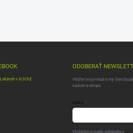
EBOOK
ODOBERAŤ NEWSLET
Lekáreň v KOCKE
Vložte svoj e-mail a my Vám bud
našom e-shope.
EMAIL
Vložením e-mailu súhlasíte s
pod