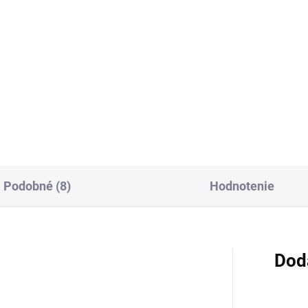
:
cena:
Do košíka
Do košíka
aná bylinná čajovina s
Sypaný bylinný čaj s vňaťou
pom lekárskym je určená na
zlatobyle na prípravu záparu.
ravu záparu. Tradične sa
Vňať zlatobyle prispieva k
ľadáva pri chronických
normálnej funkcii močovej
reniach dýchacích ciest a pri
sústavy a k prirodzenej
i, pričom sypaná forma...
obranyschopnosti organizmu
Podobné (8)
Hodnotenie
Dod