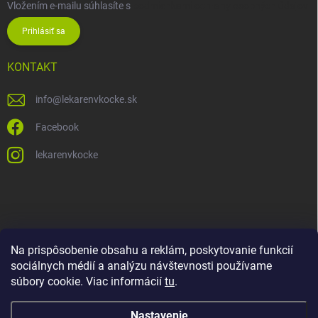
Vložením e-mailu súhlasíte s
podmienkami ochrany osobných údajov
Prihlásiť sa
KONTAKT
info
@
lekarenvkocke.sk
Facebook
lekarenvkocke
Na prispôsobenie obsahu a reklám, poskytovanie funkcií
sociálnych médií a analýzu návštevnosti používame
súbory cookie. Viac informácií
tu
.
Nastavenie