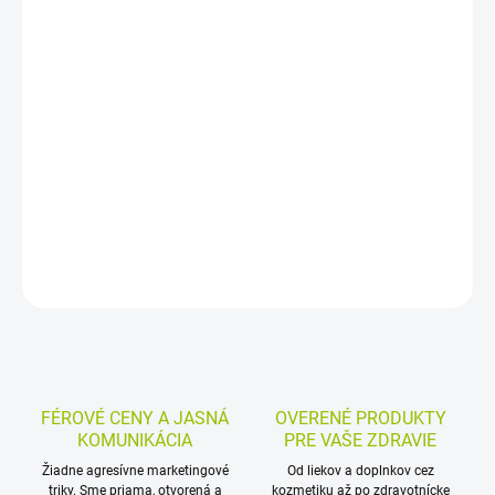
−
+
Pridať do košíka
Bylinný čaj s pestrecem mariánskym a citrónovou trávou je
vhodný na každodennú prípravu teplého nápoja. Pestrec
mariánsky podporuje pečeň, trávenie aj prečistenie organizmu,
citrónová tráva dodáva nálevu sviežu chuť.
DETAILNÉ INFORMÁCIE
MOŽNOSTI VRÁTENIA TOVARU
OPÝTAŤ SA
STRÁŽIŤ
FÉROVÉ CENY A JASNÁ
OVERENÉ PRODUKTY
KOMUNIKÁCIA
PRE VAŠE ZDRAVIE
Žiadne agresívne marketingové
Od liekov a doplnkov cez
triky. Sme priama, otvorená a
kozmetiku až po zdravotnícke