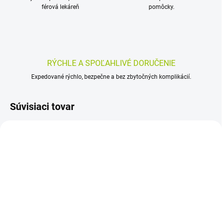
férová lekáreň
pomôcky.
RÝCHLE A SPOĽAHLIVÉ DORUČENIE
Expedované rýchlo, bezpečne a bez zbytočných komplikácií.
Súvisiaci tovar
SKLADOM
SKLADOM
(>5 KS)
(>5 KS)