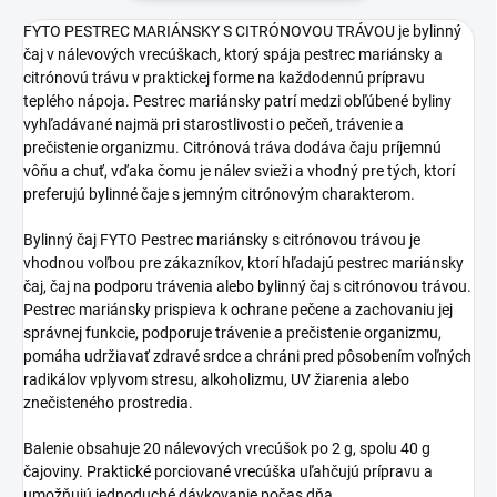
FYTO PESTREC MARIÁNSKY S CITRÓNOVOU TRÁVOU je bylinný
čaj v nálevových vrecúškach, ktorý spája pestrec mariánsky a
citrónovú trávu v praktickej forme na každodennú prípravu
teplého nápoja. Pestrec mariánsky patrí medzi obľúbené byliny
vyhľadávané najmä pri starostlivosti o pečeň, trávenie a
prečistenie organizmu. Citrónová tráva dodáva čaju príjemnú
vôňu a chuť, vďaka čomu je nálev svieži a vhodný pre tých, ktorí
preferujú bylinné čaje s jemným citrónovým charakterom.
Bylinný čaj FYTO Pestrec mariánsky s citrónovou trávou je
vhodnou voľbou pre zákazníkov, ktorí hľadajú pestrec mariánsky
čaj, čaj na podporu trávenia alebo bylinný čaj s citrónovou trávou.
Pestrec mariánsky prispieva k ochrane pečene a zachovaniu jej
správnej funkcie, podporuje trávenie a prečistenie organizmu,
pomáha udržiavať zdravé srdce a chráni pred pôsobením voľných
radikálov vplyvom stresu, alkoholizmu, UV žiarenia alebo
znečisteného prostredia.
Balenie obsahuje 20 nálevových vrecúšok po 2 g, spolu 40 g
čajoviny. Praktické porciované vrecúška uľahčujú prípravu a
umožňujú jednoduché dávkovanie počas dňa.