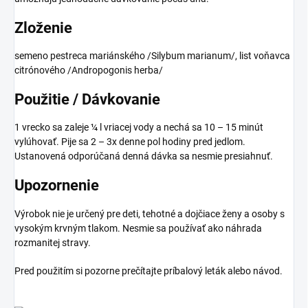
Zloženie
semeno pestreca mariánského /Silybum marianum/, list voňavca
citrónového /Andropogonis herba/
Použitie / Dávkovanie
1 vrecko sa zaleje ¼ l vriacej vody a nechá sa 10 – 15 minút
vylúhovať. Pije sa 2 – 3x denne pol hodiny pred jedlom.
Ustanovená odporúčaná denná dávka sa nesmie presiahnuť.
Upozornenie
Výrobok nie je určený pre deti, tehotné a dojčiace ženy a osoby s
vysokým krvným tlakom. Nesmie sa používať ako náhrada
rozmanitej stravy.
Pred použitím si pozorne prečítajte príbalový leták alebo návod.