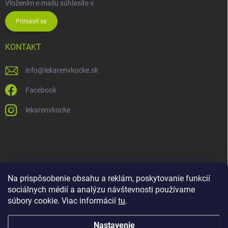
Vložením e-mailu súhlasíte s
podmienkami ochrany osobných údajov
Prihlásiť sa
KONTAKT
info
@
lekarenvkocke.sk
Facebook
lekarenvkocke
Na prispôsobenie obsahu a reklám, poskytovanie funkcií
sociálnych médií a analýzu návštevnosti používame
súbory cookie. Viac informácií
tu
.
Nastavenie