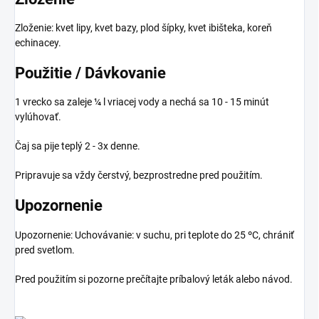
Zloženie: kvet lipy, kvet bazy, plod šípky, kvet ibišteka, koreň
echinacey.
Použitie / Dávkovanie
1 vrecko sa zaleje ¼ l vriacej vody a nechá sa 10 - 15 minút
vylúhovať.
Čaj sa pije teplý 2 - 3x denne.
Pripravuje sa vždy čerstvý, bezprostredne pred použitím.
Upozornenie
Upozornenie: Uchovávanie: v suchu, pri teplote do 25 ºC, chrániť
pred svetlom.
Pred použitím si pozorne prečítajte príbalový leták alebo návod.