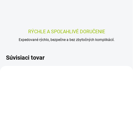
RÝCHLE A SPOĽAHLIVÉ DORUČENIE
Expedované rýchlo, bezpečne a bez zbytočných komplikácií.
Súvisiaci tovar
SKLADOM
SKLADOM
(>5 KS)
(>5 KS)
FYTO REPÍKOVÝ ČAJ
FYTO MATERNITEA