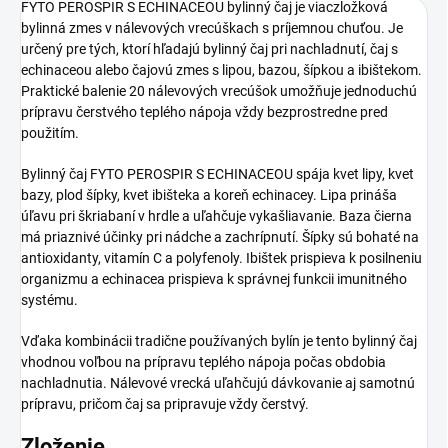
FYTO PEROSPIR S ECHINACEOU bylinný čaj je viaczložková
bylinná zmes v nálevových vrecúškach s príjemnou chuťou. Je
určený pre tých, ktorí hľadajú bylinný čaj pri nachladnutí, čaj s
echinaceou alebo čajovú zmes s lipou, bazou, šípkou a ibištekom.
Praktické balenie 20 nálevových vrecúšok umožňuje jednoduchú
prípravu čerstvého teplého nápoja vždy bezprostredne pred
použitím.
Bylinný čaj FYTO PEROSPIR S ECHINACEOU spája kvet lipy, kvet
bazy, plod šípky, kvet ibišteka a koreň echinacey. Lipa prináša
úľavu pri škriabaní v hrdle a uľahčuje vykašliavanie. Baza čierna
má priaznivé účinky pri nádche a zachrípnutí. Šípky sú bohaté na
antioxidanty, vitamín C a polyfenoly. Ibištek prispieva k posilneniu
organizmu a echinacea prispieva k správnej funkcii imunitného
systému.
Vďaka kombinácii tradične používaných bylín je tento bylinný čaj
vhodnou voľbou na prípravu teplého nápoja počas obdobia
nachladnutia. Nálevové vrecká uľahčujú dávkovanie aj samotnú
prípravu, pričom čaj sa pripravuje vždy čerstvý.
Zloženie