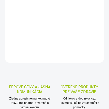
−
+
Pridať do košíka
Bylinný čaj s echinaceou spája lipu, bazu, šípky, ibištek a
echinaceu v praktických nálevových vrecúškach. Je vhodný pri
nachladnutí, škriabaní v hrdle a na podporu imunitného systému.
DETAILNÉ INFORMÁCIE
MOŽNOSTI VRÁTENIA TOVARU
OPÝTAŤ SA
STRÁŽIŤ
FÉROVÉ CENY A JASNÁ
OVERENÉ PRODUKTY
KOMUNIKÁCIA
PRE VAŠE ZDRAVIE
Žiadne agresívne marketingové
Od liekov a doplnkov cez
triky. Sme priama, otvorená a
kozmetiku až po zdravotnícke
férová lekáreň
pomôcky.