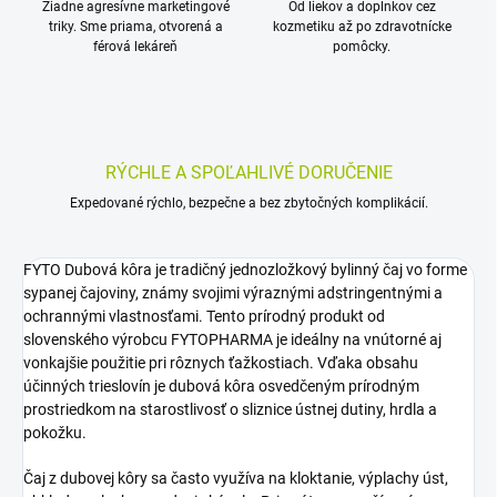
Žiadne agresívne marketingové
Od liekov a doplnkov cez
triky. Sme priama, otvorená a
kozmetiku až po zdravotnícke
férová lekáreň
pomôcky.
RÝCHLE A SPOĽAHLIVÉ DORUČENIE
Expedované rýchlo, bezpečne a bez zbytočných komplikácií.
FYTO Dubová kôra je tradičný jednozložkový bylinný čaj vo forme
sypanej čajoviny, známy svojimi výraznými adstringentnými a
ochrannými vlastnosťami. Tento prírodný produkt od
slovenského výrobcu FYTOPHARMA je ideálny na vnútorné aj
vonkajšie použitie pri rôznych ťažkostiach. Vďaka obsahu
účinných trieslovín je dubová kôra osvedčeným prírodným
prostriedkom na starostlivosť o sliznice ústnej dutiny, hrdla a
pokožku.
Čaj z dubovej kôry sa často využíva na kloktanie, výplachy úst,