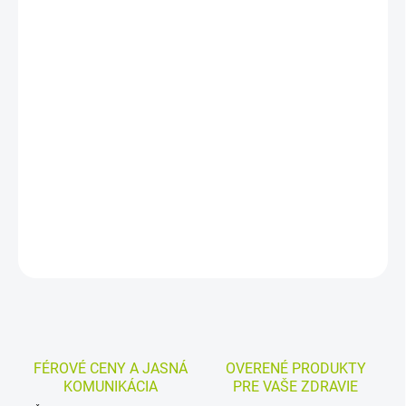
DORUČENIA
−
+
Pridať do košíka
Dubová kôra sypaný bylinný čaj je jednozložkový čaj z dubovej
kôry (Quercus cortex). Je vhodný na prípravu odvaru na pitie aj na
vonkajšie použitie vo forme obkladov, oplachov alebo sedacích
kúpeľov.
DETAILNÉ INFORMÁCIE
MOŽNOSTI VRÁTENIA TOVARU
OPÝTAŤ SA
STRÁŽIŤ
FÉROVÉ CENY A JASNÁ
OVERENÉ PRODUKTY
KOMUNIKÁCIA
PRE VAŠE ZDRAVIE