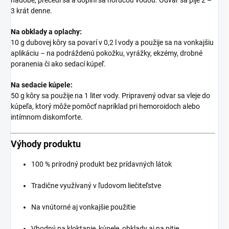
nádobe, precedí sa a doplní sa horúcou vodou. Odvar sa pije 2 –
3 krát denne.
Na obklady a oplachy:
10 g dubovej kôry sa povarí v 0,2 l vody a použije sa na vonkajšiu
aplikáciu – na podráždenú pokožku, vyrážky, ekzémy, drobné
poranenia či ako sedací kúpeľ.
Na sedacie kúpele:
50 g kôry sa použije na 1 liter vody. Pripravený odvar sa vleje do
kúpeľa, ktorý môže pomôcť napríklad pri hemoroidoch alebo
intímnom diskomforte.
Výhody produktu
100 % prírodný produkt bez prídavných látok
Tradične využívaný v ľudovom liečiteľstve
Na vnútorné aj vonkajšie použitie
Vhodný na kloktanie, kúpele, obklady aj na pitie