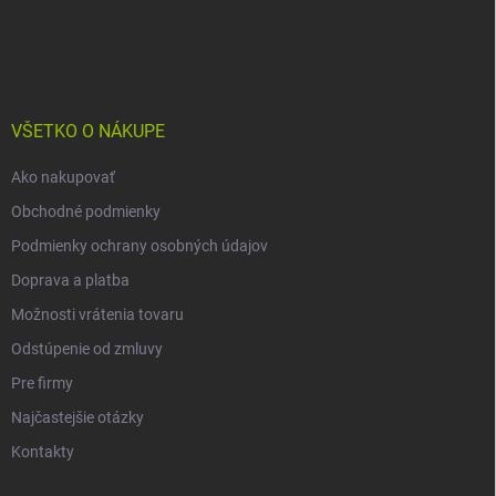
Z
á
p
ä
t
i
VŠETKO O NÁKUPE
e
Ako nakupovať
Obchodné podmienky
Podmienky ochrany osobných údajov
Doprava a platba
Možnosti vrátenia tovaru
Odstúpenie od zmluvy
Pre firmy
Najčastejšie otázky
Kontakty