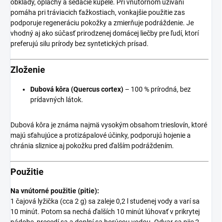
obklady, oplachy a sedacie kúpele. Pri vnútornom užívaní
pomáha pri tráviacich ťažkostiach, vonkajšie použitie zas
podporuje regeneráciu pokožky a zmierňuje podráždenie. Je
vhodný aj ako súčasť prirodzenej domácej liečby pre ľudí, ktorí
preferujú silu prírody bez syntetických prísad.
Zloženie
Dubová kôra (Quercus cortex)
– 100 % prírodná, bez
prídavných látok.
Dubová kôra je známa najmä vysokým obsahom trieslovín, ktoré
majú sťahujúce a protizápalové účinky, podporujú hojenie a
chránia sliznice aj pokožku pred ďalším podráždením.
Použitie
Na vnútorné použitie (pitie):
1 čajová lyžička (cca 2 g) sa zaleje 0,2 l studenej vody a varí sa
10 minút. Potom sa nechá ďalších 10 minút lúhovať v prikrytej