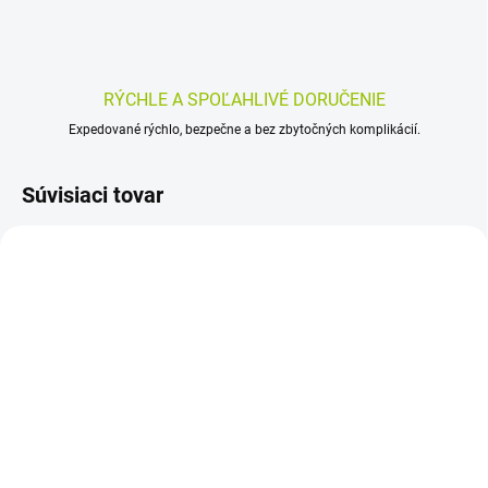
RÝCHLE A SPOĽAHLIVÉ DORUČENIE
Expedované rýchlo, bezpečne a bez zbytočných komplikácií.
Súvisiaci tovar
SKLADOM
SKLADOM
(>5 KS)
(>5 KS)
medimento 75 g
Canespor sada na nechty
1 set