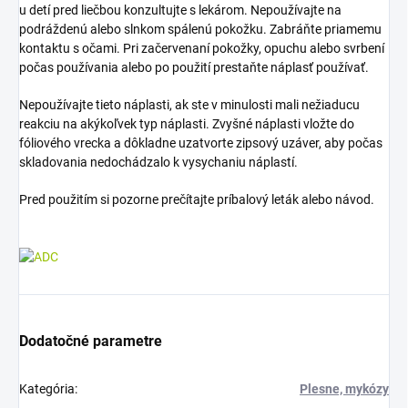
u detí pred liečbou konzultujte s lekárom. Nepoužívajte na
podráždenú alebo slnkom spálenú pokožku. Zabráňte priamemu
kontaktu s očami. Pri začervenaní pokožky, opuchu alebo svrbení
počas používania alebo po použití prestaňte náplasť používať.
Nepoužívajte tieto náplasti, ak ste v minulosti mali nežiaducu
reakciu na akýkoľvek typ náplasti. Zvyšné náplasti vložte do
fóliového vrecka a dôkladne uzatvorte zipsový uzáver, aby počas
skladovania nedochádzalo k vysychaniu náplastí.
Pred použitím si pozorne prečítajte príbalový leták alebo návod.
Dodatočné parametre
Kategória
:
Plesne, mykózy