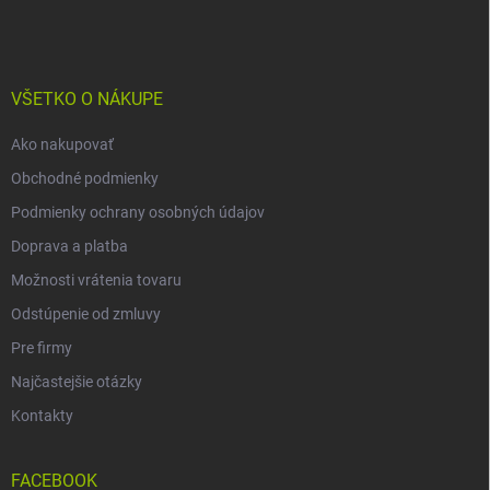
á
p
ä
t
i
VŠETKO O NÁKUPE
e
Ako nakupovať
Obchodné podmienky
Podmienky ochrany osobných údajov
Doprava a platba
Možnosti vrátenia tovaru
Odstúpenie od zmluvy
Pre firmy
Najčastejšie otázky
Kontakty
FACEBOOK