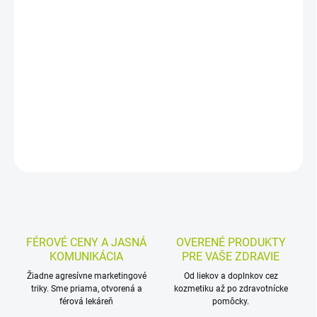
Náplasť na mykózu nechtov pôsobí priamo na postihnutom
mieste pri plesňových infekciách nechtov a zmenách sfarbenia.
Špeciálne tvarovaný vankúšik sa jednoducho prikladá na necht a
uvoľňuje účinné látky až 8 hodín, vhodne aj na noc.
DETAILNÉ INFORMÁCIE
MOŽNOSTI VRÁTENIA TOVARU
OPÝTAŤ SA
STRÁŽIŤ
FÉROVÉ CENY A JASNÁ
OVERENÉ PRODUKTY
KOMUNIKÁCIA
PRE VAŠE ZDRAVIE
Žiadne agresívne marketingové
Od liekov a doplnkov cez
triky. Sme priama, otvorená a
kozmetiku až po zdravotnícke
férová lekáreň
pomôcky.