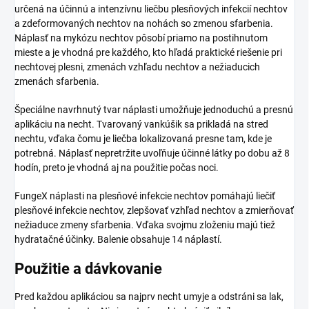
určená na účinnú a intenzívnu liečbu plesňových infekcií nechtov
a zdeformovaných nechtov na nohách so zmenou sfarbenia.
Náplasť na mykózu nechtov pôsobí priamo na postihnutom
mieste a je vhodná pre každého, kto hľadá praktické riešenie pri
nechtovej plesni, zmenách vzhľadu nechtov a nežiaducich
zmenách sfarbenia.
Špeciálne navrhnutý tvar náplasti umožňuje jednoduchú a presnú
aplikáciu na necht. Tvarovaný vankúšik sa prikladá na stred
nechtu, vďaka čomu je liečba lokalizovaná presne tam, kde je
potrebná. Náplasť nepretržite uvoľňuje účinné látky po dobu až 8
hodín, preto je vhodná aj na použitie počas noci.
FungeX náplasti na plesňové infekcie nechtov pomáhajú liečiť
plesňové infekcie nechtov, zlepšovať vzhľad nechtov a zmierňovať
nežiaduce zmeny sfarbenia. Vďaka svojmu zloženiu majú tiež
hydratačné účinky. Balenie obsahuje 14 náplastí.
Použitie a dávkovanie
Pred každou aplikáciou sa najprv necht umyje a odstráni sa lak,