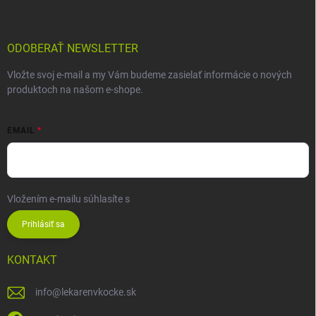
ODOBERAŤ NEWSLETTER
Vložte svoj e-mail a my Vám budeme zasielať informácie o nových
produktoch na našom e-shope.
EMAIL
Vložením e-mailu súhlasíte s
podmienkami ochrany osobných údajov
Prihlásiť sa
KONTAKT
info
@
lekarenvkocke.sk