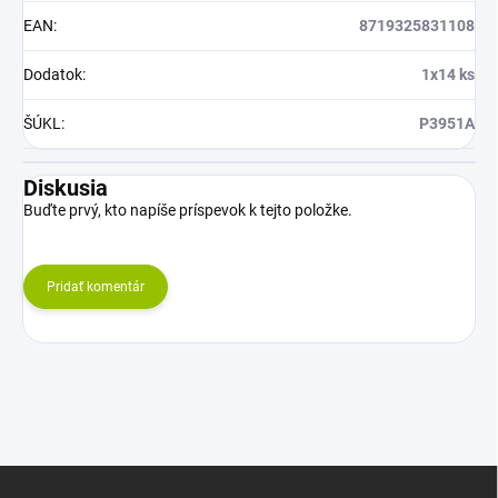
EAN
:
8719325831108
Dodatok
:
1x14 ks
ŠÚKL
:
P3951A
Diskusia
Buďte prvý, kto napíše príspevok k tejto položke.
Pridať komentár
Z