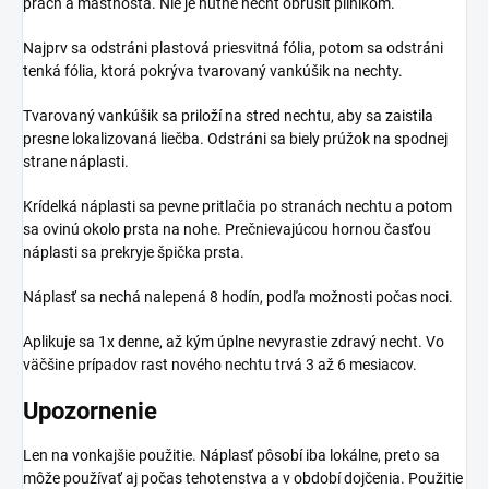
prach a mastnosta. Nie je nutné necht obrúsiť pilníkom.
Najprv sa odstráni plastová priesvitná fólia, potom sa odstráni
tenká fólia, ktorá pokrýva tvarovaný vankúšik na nechty.
Tvarovaný vankúšik sa priloží na stred nechtu, aby sa zaistila
presne lokalizovaná liečba. Odstráni sa biely prúžok na spodnej
strane náplasti.
Krídelká náplasti sa pevne pritlačia po stranách nechtu a potom
sa ovinú okolo prsta na nohe. Prečnievajúcou hornou časťou
náplasti sa prekryje špička prsta.
Náplasť sa nechá nalepená 8 hodín, podľa možnosti počas noci.
Aplikuje sa 1x denne, až kým úplne nevyrastie zdravý necht. Vo
väčšine prípadov rast nového nechtu trvá 3 až 6 mesiacov.
Upozornenie
Len na vonkajšie použitie. Náplasť pôsobí iba lokálne, preto sa
môže používať aj počas tehotenstva a v období dojčenia. Použitie