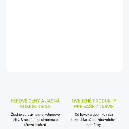
−
+
Pridať do košíka
Krémová vysokokalorická a vysokobielkovinová výživa s
vanilkovou príchuťou je určená pri súčasnej alebo hroziacej
podvýžive súvisiacej s ochorením. Podáva sa lyžičkou a hodí sa aj
pri dysfágii či obmedzenom príjme tekutín.
DETAILNÉ INFORMÁCIE
MOŽNOSTI VRÁTENIA TOVARU
OPÝTAŤ SA
STRÁŽIŤ
FÉROVÉ CENY A JASNÁ
OVERENÉ PRODUKTY
KOMUNIKÁCIA
PRE VAŠE ZDRAVIE
Žiadne agresívne marketingové
Od liekov a doplnkov cez
triky. Sme priama, otvorená a
kozmetiku až po zdravotnícke
férová lekáreň
pomôcky.