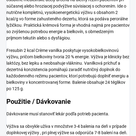
súčasnej alebo hroziacej podvýžive súvisiacej s ochorením. Ide o
nutrične kompletnú, vysokoenergetickú výživu s obsahom 2
kcal/g vo forme zahusteného dezertu, ktorá sa podáva perorálne
lyžičkou. Praktická krémová forma je vhodná najmä pre pacientov
so zvýšenou potrebou energie a bielkovín, s obmedzeným
príjmom tekutín alebo s dysfágiou.
Fresubin 2 kcal Crème vanilka poskytuje vysokobielkovinovú
výživu, pričom bielkoviny tvoria 20 % energie. Výživa je klinicky bez
laktózy, bez lepku a neobsahuje vlákninu. Vanilková príchuť a
dezertná konzistencia pomáhajú zaradiť nutričný doplnok do
každodenného režimu pacientov, ktorí potrebujú doplniť energiu a
bielkoviny v koncentrovanej forme. Balenie obsahuje 24 téglikov
po 125 g.
Použitie / Dávkovanie
Dávkovanie musí stanoviť lekár podľa potrieb pacienta.
Výživa sa obvykle užíva v množstve 3-4 balenia na deň v prípade
doplnkovej výživy , pri plnej výžive sa odporúča 7-8 balení na deň.