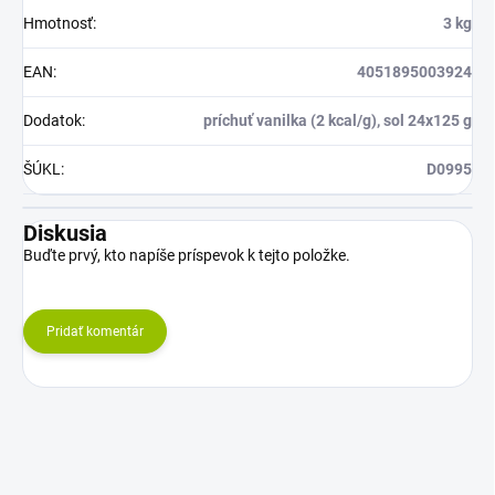
Hmotnosť
:
3 kg
EAN
:
4051895003924
Dodatok
:
príchuť vanilka (2 kcal/g), sol 24x125 g
ŠÚKL
:
D0995
Diskusia
Buďte prvý, kto napíše príspevok k tejto položke.
Pridať komentár