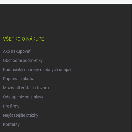
Z
á
p
ä
t
i
VŠETKO O NÁKUPE
e
Ako nakupovať
Obchodné podmienky
Podmienky ochrany osobných údajov
Doprava a platba
Možnosti vrátenia tovaru
Odstúpenie od zmluvy
Pre firmy
Najčastejšie otázky
Kontakty