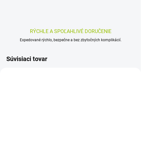
RÝCHLE A SPOĽAHLIVÉ DORUČENIE
Expedované rýchlo, bezpečne a bez zbytočných komplikácií.
Súvisiaci tovar
SKLADOM
SKLADOM
(>5 KS)
(>5 KS)
Fresubin PRO Drink
Supportan 15x500 ml