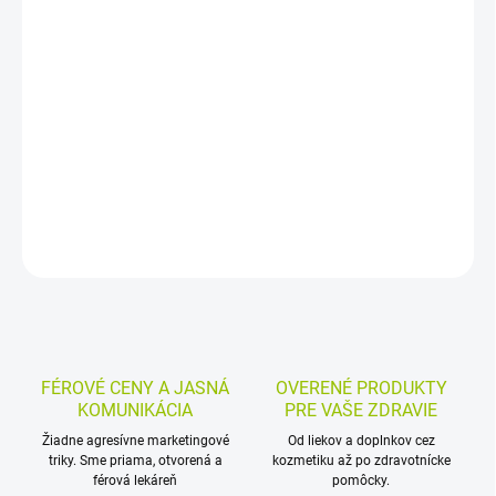
−
+
Pridať do košíka
Výživový doplnok pre ženy v období menopauzy obsahuje denné a
nočné filmom obalené tablety. Kyselina listová, vitamín B6 a horčík
prispievajú k zníženiu vyčerpania a únavy aj k správnej funkcii
psychiky.
DETAILNÉ INFORMÁCIE
MOŽNOSTI VRÁTENIA TOVARU
OPÝTAŤ SA
STRÁŽIŤ
FÉROVÉ CENY A JASNÁ
OVERENÉ PRODUKTY
KOMUNIKÁCIA
PRE VAŠE ZDRAVIE
Žiadne agresívne marketingové
Od liekov a doplnkov cez
triky. Sme priama, otvorená a
kozmetiku až po zdravotnícke
férová lekáreň
pomôcky.