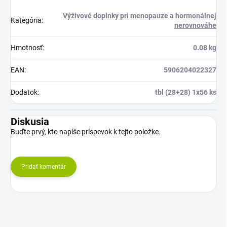
Výživové doplnky pri menopauze a hormonálnej
Kategória
:
nerovnováhe
Hmotnosť
:
0.08 kg
EAN
:
5906204022327
Dodatok
:
tbl (28+28) 1x56 ks
Diskusia
Buďte prvý, kto napíše príspevok k tejto položke.
Pridať komentár