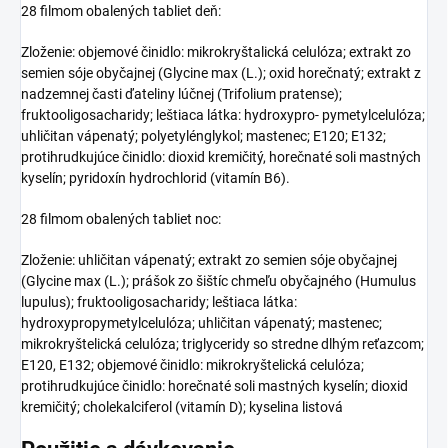
28 filmom obalených tabliet deň:
Zloženie: objemové činidlo: mikrokryštalická celulóza; extrakt zo
semien sóje obyčajnej (Glycine max (L.); oxid horečnatý; extrakt z
nadzemnej časti ďateliny lúčnej (Trifolium pratense);
fruktooligosacharidy; leštiaca látka: hydroxypro- pymetylcelulóza;
uhličitan vápenatý; polyetylénglykol; mastenec; E120; E132;
protihrudkujúce činidlo: dioxid kremičitý, horečnaté soli mastných
kyselín; pyridoxín hydrochlorid (vitamín B6).
28 filmom obalených tabliet noc:
Zloženie: uhličitan vápenatý; extrakt zo semien sóje obyčajnej
(Glycine max (L.); prášok zo šištíc chmeľu obyčajného (Humulus
lupulus); fruktooligosacharidy; leštiaca látka:
hydroxypropymetylcelulóza; uhličitan vápenatý; mastenec;
mikrokryštelická celulóza; triglyceridy so stredne dlhým reťazcom;
E120, E132; objemové činidlo: mikrokryštelická celulóza;
protihrudkujúce činidlo: horečnaté soli mastných kyselín; dioxid
kremičitý; cholekalciferol (vitamín D); kyselina listová