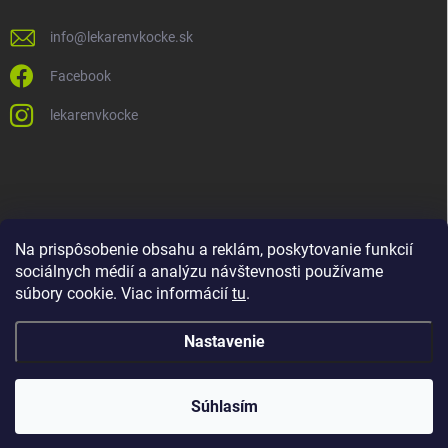
info
@
lekarenvkocke.sk
Facebook
lekarenvkocke
Na prispôsobenie obsahu a reklám, poskytovanie funkcií
sociálnych médií a analýzu návštevnosti používame
súbory cookie. Viac informácií
tu
.
Nastavenie
Súhlasím
Copyright 2026
Lekáreň v KOCKE
. Všetky práva vyhradené.
Upraviť
nastavenie cookies