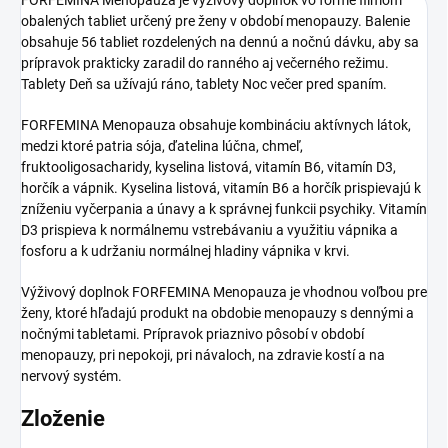
obalených tabliet určený pre ženy v období menopauzy. Balenie
obsahuje 56 tabliet rozdelených na dennú a nočnú dávku, aby sa
prípravok prakticky zaradil do ranného aj večerného režimu.
Tablety Deň sa užívajú ráno, tablety Noc večer pred spaním.
FORFEMINA Menopauza obsahuje kombináciu aktívnych látok,
medzi ktoré patria sója, ďatelina lúčna, chmeľ,
fruktooligosacharidy, kyselina listová, vitamín B6, vitamín D3,
horčík a vápnik. Kyselina listová, vitamín B6 a horčík prispievajú k
zníženiu vyčerpania a únavy a k správnej funkcii psychiky. Vitamín
D3 prispieva k normálnemu vstrebávaniu a využitiu vápnika a
fosforu a k udržaniu normálnej hladiny vápnika v krvi.
Výživový doplnok FORFEMINA Menopauza je vhodnou voľbou pre
ženy, ktoré hľadajú produkt na obdobie menopauzy s dennými a
nočnými tabletami. Prípravok priaznivo pôsobí v období
menopauzy, pri nepokoji, pri návaloch, na zdravie kostí a na
nervový systém.
Zloženie