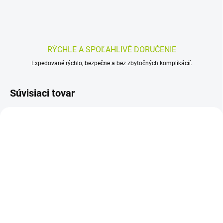
RÝCHLE A SPOĽAHLIVÉ DORUČENIE
Expedované rýchlo, bezpečne a bez zbytočných komplikácií.
Súvisiaci tovar
AKCIA
SKLADOM
SKLADOM
(>5 KS)
(>5 KS)
INCOVENAL comfort,
Noventis Izoflavóny Duo