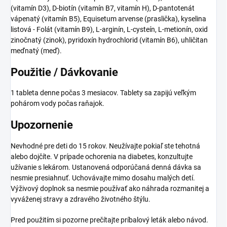
(vitamín D3), D-biotín (vitamín B7, vitamín H), D-pantotenát
vápenatý (vitamín B5), Equisetum arvense (praslička), kyselina
listová - Folát (vitamín B9), L-arginín, L-cysteín, L-metionín, oxid
zinočnatý (zinok), pyridoxín hydrochlorid (vitamín B6), uhličitan
meďnatý (meď).
Použitie / Dávkovanie
1 tableta denne počas 3 mesiacov. Tablety sa zapijú veľkým
pohárom vody počas raňajok.
Upozornenie
Nevhodné pre deti do 15 rokov. Neužívajte pokiaľ ste tehotná
alebo dojčíte. V prípade ochorenia na diabetes, konzultujte
užívanie s lekárom. Ustanovená odporúčaná denná dávka sa
nesmie presiahnuť. Uchovávajte mimo dosahu malých detí.
Výživový doplnok sa nesmie používať ako náhrada rozmanitej a
vyváženej stravy a zdravého životného štýlu.
Pred použitím si pozorne prečítajte príbalový leták alebo návod.