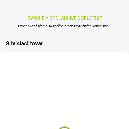
RÝCHLE A SPOĽAHLIVÉ DORUČENIE
Expedované rýchlo, bezpečne a bez zbytočných komplikácií.
Súvisiaci tovar
SKLADOM
SKLADOM
(>5 KS)
(>5 KS)
Zerex L-Karnozín 60 ks
Zerex BIO Astaxanthin
60 ks
37,58 €
25,01 €