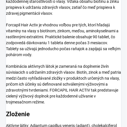
každodennej starostlivosti o vlasy. Vďaka obsahu biotínu a zinku
prispieva k udržaniu zdravých vlasov, zatiaľ čo meď prispieva k
zdravej pigmentácii vlasov.
Forcapil Hair Activ je vhodnou voľbou pre tých, ktorí hľadajú
vitamíny na vlasy s biotínom, zinkom, meďou, aminokyselinami a
rastlinnými extraktmi. Praktické balenie obsahuje 90 tabliet, čo
zodpovedá dávkovaniu 1 tableta denne počas 3 mesiacov.
Tablety sa užívajú jednoducho počas raňajok a zapíjajú sa veľkým
pohárom vody.
Kombinácia aktívnych látok je zameraná na doplnenie živín
súvisiacich s udržaním zdravých vlasov. Biotín, zinok a meď patria
medzi často vyhľadávané zložky v produktoch určených na vlasy,
pričom ich účinky sú definované schválenými výživovými a
zdravotnými tvrdeniami. FORCAPIL HAIR ACTIV tak predstavuje
cielený výživový doplnok pre každodenné užívanie v
trojmesačnom režime.
Zloženie
Aktívne látky: Adiantum capillus veneris (adiant), cholekalciferol