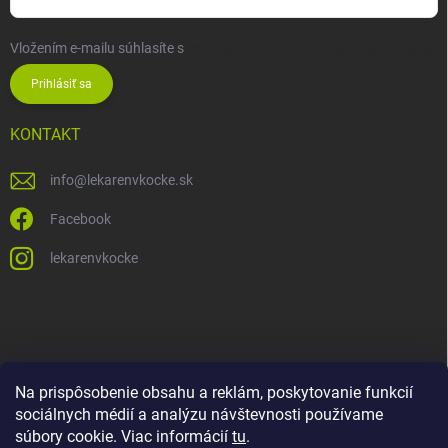
Vložením e-mailu súhlasíte s
podmienkami ochrany osobných údajov
Prihlásiť sa
KONTAKT
info
@
lekarenvkocke.sk
Facebook
lekarenvkocke
Na prispôsobenie obsahu a reklám, poskytovanie funkcií
sociálnych médií a analýzu návštevnosti používame
súbory cookie. Viac informácií
tu
.