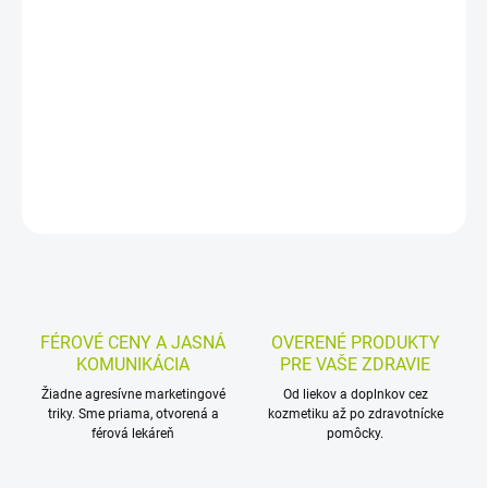
Výživový doplnok na vlasy s biotínom, zinkom, meďou,
aminokyselinami a rastlinnými extraktmi. Biotín a zinok
prispievajú k udržaniu zdravých vlasov, meď k ich zdravej
pigmentácii. Balenie obsahuje 90 tabliet na 3 mesiace.
DETAILNÉ INFORMÁCIE
MOŽNOSTI VRÁTENIA TOVARU
OPÝTAŤ SA
STRÁŽIŤ
FÉROVÉ CENY A JASNÁ
OVERENÉ PRODUKTY
KOMUNIKÁCIA
PRE VAŠE ZDRAVIE
Žiadne agresívne marketingové
Od liekov a doplnkov cez
triky. Sme priama, otvorená a
kozmetiku až po zdravotnícke
férová lekáreň
pomôcky.