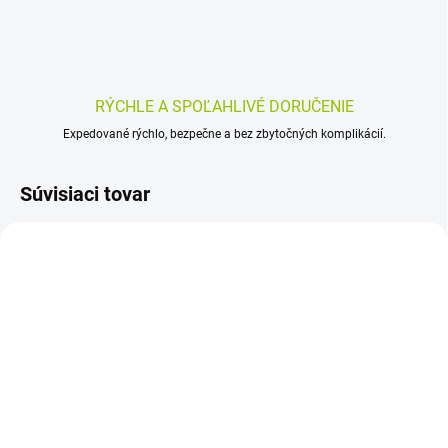
RÝCHLE A SPOĽAHLIVÉ DORUČENIE
Expedované rýchlo, bezpečne a bez zbytočných komplikácií.
Súvisiaci tovar
SKLADOM
SKLADOM
(>5 KS)
(>5 KS)
GymBeam Hyaluronic
Solgar Draslík, tablety,