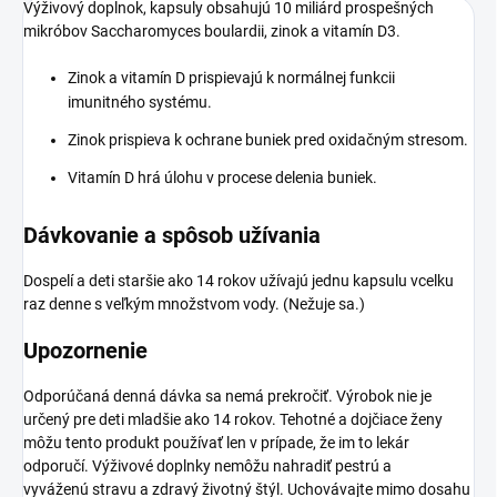
Výživový doplnok, kapsuly obsahujú 10 miliárd prospešných
mikróbov Saccharomyces boulardii, zinok a vitamín D3.
Zinok a vitamín D prispievajú k normálnej funkcii
imunitného systému.
Zinok prispieva k ochrane buniek pred oxidačným stresom.
Vitamín D hrá úlohu v procese delenia buniek.
Dávkovanie a spôsob užívania
Dospelí a deti staršie ako 14 rokov užívajú jednu kapsulu vcelku
raz denne s veľkým množstvom vody. (Nežuje sa.)
Upozornenie
Odporúčaná denná dávka sa nemá prekročiť. Výrobok nie je
určený pre deti mladšie ako 14 rokov. Tehotné a dojčiace ženy
môžu tento produkt používať len v prípade, že im to lekár
odporučí. Výživové doplnky nemôžu nahradiť pestrú a
vyváženú stravu a zdravý životný štýl. Uchovávajte mimo dosahu