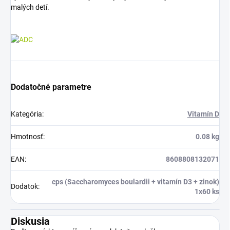
malých detí.
Dodatočné parametre
Kategória
:
Vitamín D
Hmotnosť
:
0.08 kg
EAN
:
8608808132071
cps (Saccharomyces boulardii + vitamín D3 + zinok)
Dodatok
:
1x60 ks
Diskusia