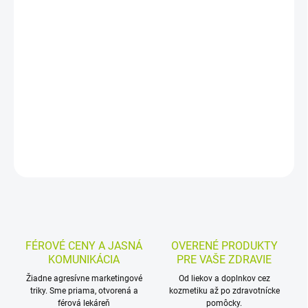
−
+
Pridať do košíka
Výživový doplnok s Saccharomyces boulardii, vitamínom D3 a
zinkom vo forme kapsúl. Zinok a vitamín D prispievajú k normálnej
funkcii imunitného systému.
DETAILNÉ INFORMÁCIE
MOŽNOSTI VRÁTENIA TOVARU
OPÝTAŤ SA
STRÁŽIŤ
FÉROVÉ CENY A JASNÁ
OVERENÉ PRODUKTY
KOMUNIKÁCIA
PRE VAŠE ZDRAVIE
Žiadne agresívne marketingové
Od liekov a doplnkov cez
triky. Sme priama, otvorená a
kozmetiku až po zdravotnícke
férová lekáreň
pomôcky.