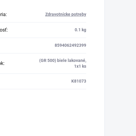
ria
:
Zdravotnícke potreby
osť
:
0.1 kg
8594062492399
(GR 500) biele lakované,
ok
:
1x1 ks
K81073