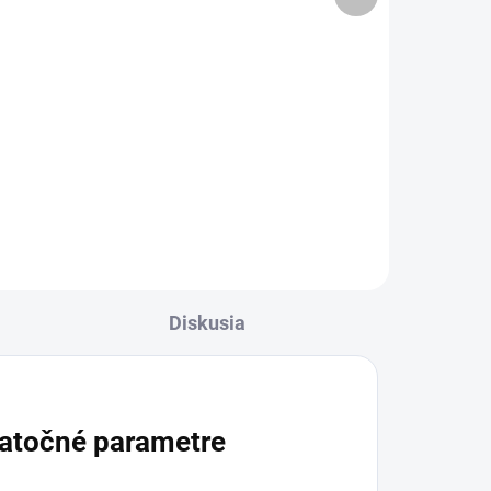
produkt
Irigačná súprava na klystírovanie
je zdravotnícka pomôcka určená
na výplach dutých orgánov.
Obsahuje rektálnu aj vaginálnu
ký
koncovku, takže je vhodná na
e,
výplach konečníka aj...
 a
nie
Diskusia
atočné parametre