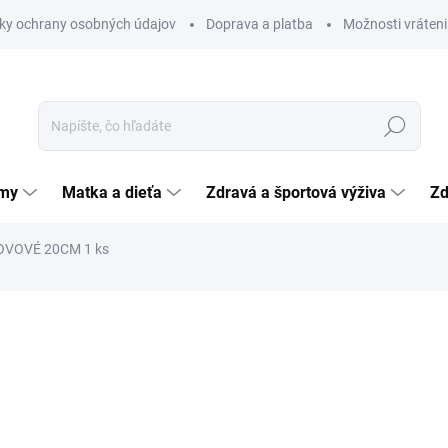
ky ochrany osobných údajov
Doprava a platba
Možnosti vráteni
Hľadať
émy
Matka a dieťa
Zdravá a športová výživa
Zd
OVOVÉ 20CM 1 ks
nia
ZNAČKA:
FAZZINI
10,93 €
Jednotková
10,93 € / 1 ks
cena:
SKLADOM
(>5 KS)