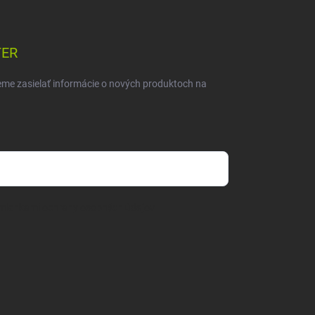
TER
eme zasielať informácie o nových produktoch na
mienkami ochrany osobných údajov