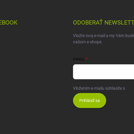
EBOOK
ODOBERAŤ NEWSLET
Vložte svoj e-mail a my Vám bud
našom e-shope.
EMAIL
Vložením e-mailu súhlasíte s
pod
Prihlásiť sa