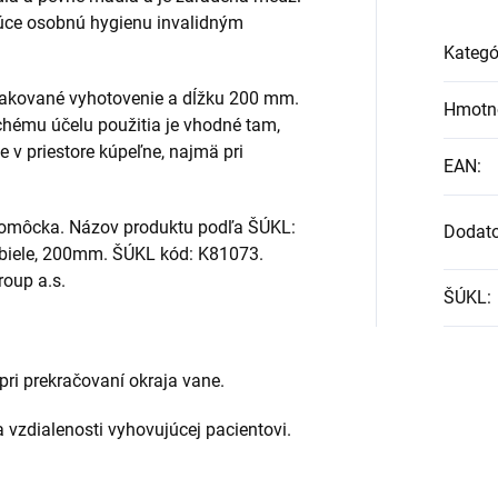
úce osobnú hygienu invalidným
Kategó
lakované vyhotovenie a dĺžku 200 mm.
Hmotn
hému účelu použitia je vhodné tam,
e v priestore kúpeľne, najmä pri
EAN
:
pomôcka. Názov produktu podľa ŠÚKL:
Dodat
biele, 200mm. ŠÚKL kód: K81073.
roup a.s.
ŠÚKL
:
pri prekračovaní okraja vane.
vzdialenosti vyhovujúcej pacientovi.