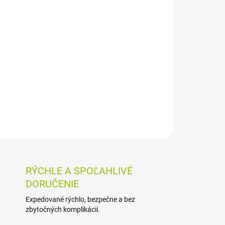
026
MOŽNOSTI DORUČENIA
Pridať do košíka
 opora pri udržiavaní rovnováhy pri
e určené ako zdravotnícka pomôcka do kúpeľne,
ie, dĺžku 200 mm a dodáva sa v 1 kuse.
OSTI VRÁTENIA TOVARU
RÝCHLE A SPOĽAHLIVÉ
DORUČENIE
Expedované rýchlo, bezpečne a bez
zbytočných komplikácií.