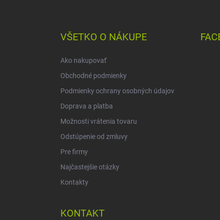
Z
á
p
ä
VŠETKO O NÁKUPE
FAC
t
i
Ako nakupovať
e
Obchodné podmienky
Podmienky ochrany osobných údajov
Doprava a platba
Možnosti vrátenia tovaru
Odstúpenie od zmluvy
Pre firmy
Najčastejšie otázky
Kontakty
KONTAKT