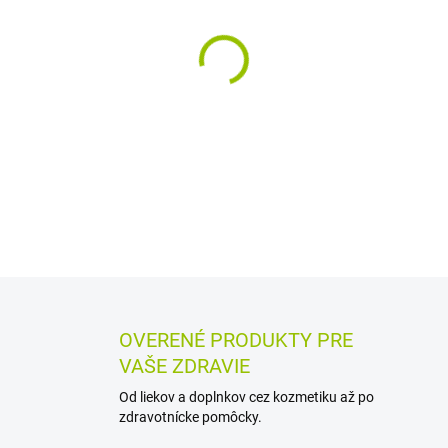
MÔŽEME DORUČIŤ DO:
12.8.2
−
+
Pevné kovové madlo slúži ako
prekračovaní okraja vane. J
má biele lakované vyhotoven
DETAILNÉ INFORMÁCIE
MOŽN
OPÝTAŤ SA
STRÁŽIŤ
OVERENÉ PRODUKTY PRE
VAŠE ZDRAVIE
Od liekov a doplnkov cez kozmetiku až po
zdravotnícke pomôcky.