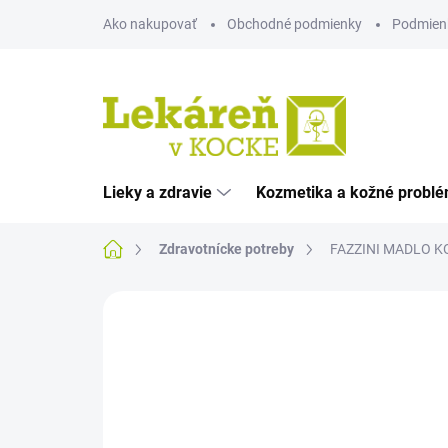
Prejsť
Ako nakupovať
Obchodné podmienky
Podmien
na
obsah
Lieky a zdravie
Kozmetika a kožné probl
Domov
Zdravotnícke potreby
FAZZINI MADLO K
Neohodnotené
Podrobnosti hodnote