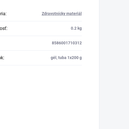
ria
:
Zdravotnícky materiál
osť
:
0.2 kg
8586001710312
ok
:
gél, tuba 1x200 g