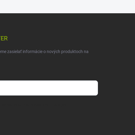
TER
eme zasielať informácie o nových produktoch na
mienkami ochrany osobných údajov