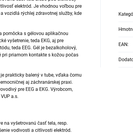
tlivosť elektród. Je vhodnou voľbou pre
a vozidlá rýchlej zdravotnej služby, kde
Kategó
Hmotn
ka pomôcka s gélovou aplikačnou
ké vyšetrenie, teda EKG, aj pre
EAN
:
tódu, teda EEG. Gél je bezalkoholový,
té pri priamom kontakte s kožou počas
Dodat
je prakticky balený v tube, vďaka čomu
emocničnej aj záchranárskej praxi.
rovodivý pre EEG a EKG. Výrobcom,
 VUP a.s.
 na vyšetrovanú časť tela, resp.
nie vodivosti a citlivosti elektród.