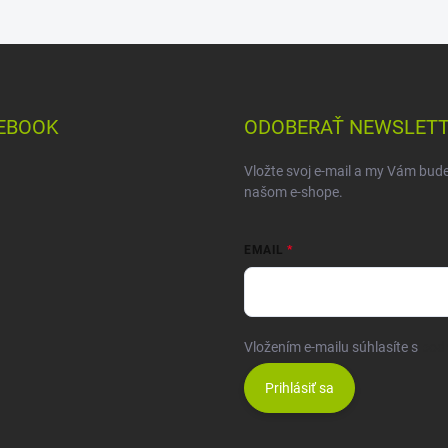
EBOOK
ODOBERAŤ NEWSLET
Vložte svoj e-mail a my Vám bud
našom e-shope.
EMAIL
Vložením e-mailu súhlasíte s
pod
Prihlásiť sa