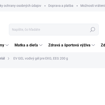
ky ochrany osobných údajov
Doprava a platba
Možnosti vráteni
Hľadať
émy
Matka a dieťa
Zdravá a športová výživa
Zd
riál
EV GEL vodivý gél pre EKG, EEG 200 g
nia
ZNAČKA:
VUP A.S.
2,28 €
Jednotková
1,14 € / 100 g
cena:
SKLADOM
(>5 KS)