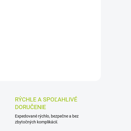
026
MOŽNOSTI DORUČENIA
Pridať do košíka
ný na aplikáciu pod elektródy pri vyšetrení.
livosť elektród, je bezalkoholový a nedráždi
OSTI VRÁTENIA TOVARU
RÝCHLE A SPOĽAHLIVÉ
DORUČENIE
Expedované rýchlo, bezpečne a bez
zbytočných komplikácií.