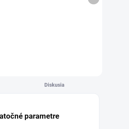
produkt
cena:
Do košíka
Lekársky vzduchový vankúš na
sedenie pomáha odľahčiť citlivé
jov s
miesto a znižuje tlak v bolestivej
 a
oblasti. Vhodný je po pôrode, po
operáciách hemoroidov aj pri
starostlivosti o...
je
Diskusia
atočné parametre