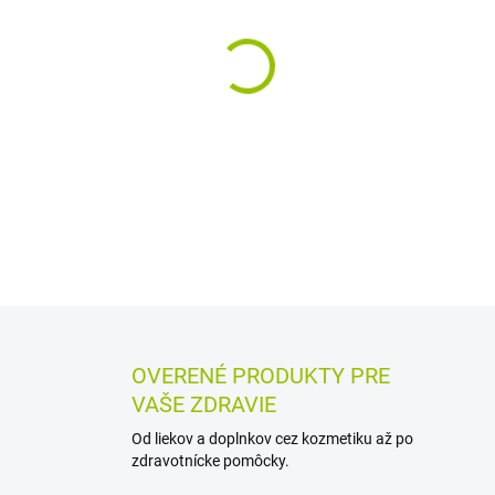
MÔŽEME DORUČIŤ DO:
12.8.2
−
+
Vodivý gél pre EKG a EEG urče
Pomáha zvýšiť vodivosť a cit
pokožku.
DETAILNÉ INFORMÁCIE
MOŽN
OPÝTAŤ SA
STRÁŽIŤ
OVERENÉ PRODUKTY PRE
VAŠE ZDRAVIE
Od liekov a doplnkov cez kozmetiku až po
zdravotnícke pomôcky.