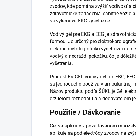
zvodov, kde pomáha zvýšiť vodivosť a ci
zdravotnícke zariadenia, sanitné vozidlá 
sa vykonáva EKG vyšetrenie.
Vodivý gél pre EKG a EEG je zdravotníc
formou. Je určený pre elektrokardiografic
elektroencefalografickú vyšetrovaciu me
vodivý a nedráždi pokožku, čo je dôleži
vyšetrenia.
Produkt EV GEL vodivý gél pre EKG, EEG 
sa jednoducho používa v ambulantnej, n
Názov produktu podľa ŠÚKL je Gél elekt
držiteľom rozhodnutia a dodávateľom je
Použitie / Dávkovanie
Gél sa aplikuje v požadovanom množstve
aplikuje sa pod elektródy zvodov na zvýše