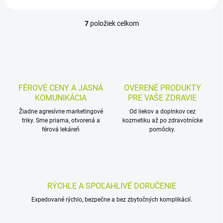
7
položiek celkom
O
v
l
á
d
a
c
FÉROVÉ CENY A JASNÁ
OVERENÉ PRODUKTY
i
KOMUNIKÁCIA
PRE VAŠE ZDRAVIE
e
p
Žiadne agresívne marketingové
Od liekov a doplnkov cez
triky. Sme priama, otvorená a
r
kozmetiku až po zdravotnícke
férová lekáreň
pomôcky.
v
k
y
v
ý
p
RÝCHLE A SPOĽAHLIVÉ DORUČENIE
i
s
Expedované rýchlo, bezpečne a bez zbytočných komplikácií.
u