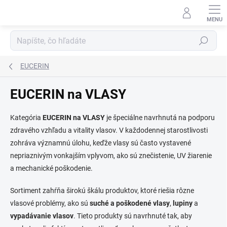
Prejsť
na
obsah
Hľadať
EUCERIN
EUCERIN na VLASY
Kategória
EUCERIN na VLASY
je špeciálne navrhnutá na podporu
zdravého vzhľadu a vitality vlasov. V každodennej starostlivosti
zohráva významnú úlohu, keďže vlasy sú často vystavené
nepriaznivým vonkajším vplyvom, ako sú znečistenie, UV žiarenie
a mechanické poškodenie.
Sortiment zahŕňa širokú škálu produktov, ktoré riešia rôzne
vlasové problémy, ako sú
suché a poškodené vlasy
,
lupiny
a
vypadávanie vlasov
. Tieto produkty sú navrhnuté tak, aby