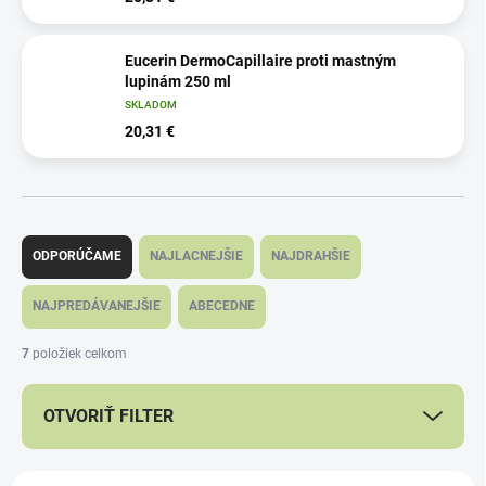
Eucerin DermoCapillaire proti mastným
lupinám 250 ml
SKLADOM
20,31 €
R
a
ODPORÚČAME
NAJLACNEJŠIE
NAJDRAHŠIE
d
e
NAJPREDÁVANEJŠIE
ABECEDNE
n
i
7
položiek celkom
e
p
OTVORIŤ FILTER
r
o
d
V