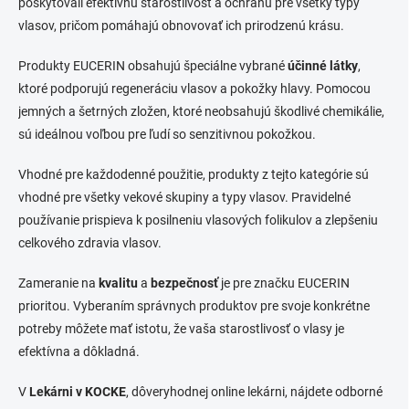
poskytovali efektívnu starostlivosť a ochranu pre všetky typy
vlasov, pričom pomáhajú obnovovať ich prirodzenú krásu.
Produkty EUCERIN obsahujú špeciálne vybrané
účinné látky
,
ktoré podporujú regeneráciu vlasov a pokožky hlavy. Pomocou
jemných a šetrných zložen, ktoré neobsahujú škodlivé chemikálie,
sú ideálnou voľbou pre ľudí so senzitivnou pokožkou.
Vhodné pre každodenné použitie, produkty z tejto kategórie sú
vhodné pre všetky vekové skupiny a typy vlasov. Pravidelné
používanie prispieva k posilneniu vlasových folikulov a zlepšeniu
celkového zdravia vlasov.
Zameranie na
kvalitu
a
bezpečnosť
je pre značku EUCERIN
prioritou. Vyberaním správnych produktov pre svoje konkrétne
potreby môžete mať istotu, že vaša starostlivosť o vlasy je
efektívna a dôkladná.
V
Lekárni v KOCKE
, dôveryhodnej online lekárni, nájdete odborné