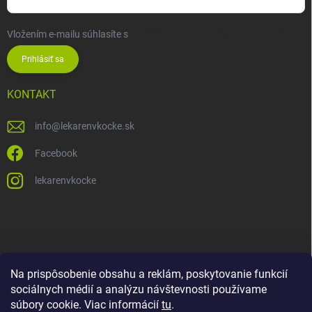
Vložením e-mailu súhlasíte s
podmienkami ochrany osobných údajov
Prihlásiť sa
KONTAKT
info
@
lekarenvkocke.sk
Facebook
lekarenvkocke
Na prispôsobenie obsahu a reklám, poskytovanie funkcií
sociálnych médií a analýzu návštevnosti používame
súbory cookie. Viac informácií
tu
.