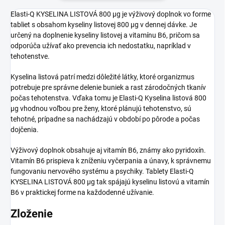
Elasti-Q KYSELINA LISTOVÁ 800 μg je výživový doplnok vo forme
tabliet s obsahom kyseliny listovej 800 μg v dennej dávke. Je
určený na doplnenie kyseliny listovej a vitamínu B6, pričom sa
odporúča užívať ako prevencia ich nedostatku, napríklad v
tehotenstve.
Kyselina listová patrí medzi dôležité látky, ktoré organizmus
potrebuje pre správne delenie buniek a rast zárodočných tkanív
počas tehotenstva. Vďaka tomu je Elasti-Q Kyselina listová 800
μg vhodnou voľbou pre ženy, ktoré plánujú tehotenstvo, sú
tehotné, prípadne sa nachádzajú v období po pôrode a počas
dojčenia.
Výživový doplnok obsahuje aj vitamín B6, známy ako pyridoxín.
Vitamín B6 prispieva k zníženiu vyčerpania a únavy, k správnemu
fungovaniu nervového systému a psychiky. Tablety Elasti-Q
KYSELINA LISTOVÁ 800 μg tak spájajú kyselinu listovú a vitamín
B6 v praktickej forme na každodenné užívanie.
Zloženie