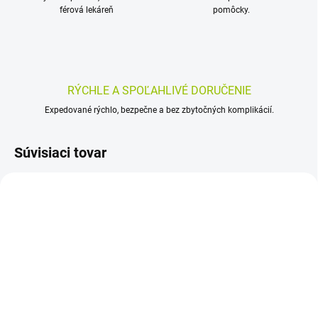
férová lekáreň
pomôcky.
RÝCHLE A SPOĽAHLIVÉ DORUČENIE
Expedované rýchlo, bezpečne a bez zbytočných komplikácií.
Súvisiaci tovar
SKLADOM
SKLADOM
(>5 KS)
(>5 KS)