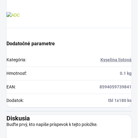
Dodatočné parametre
Kategória
:
Kyselina listová
Hmotnosť
:
0.1 kg
EAN
:
8594059739841
Dodatok
:
tbl 1x180 ks
Diskusia
Buďte prvý, kto napíše príspevok k tejto položke.