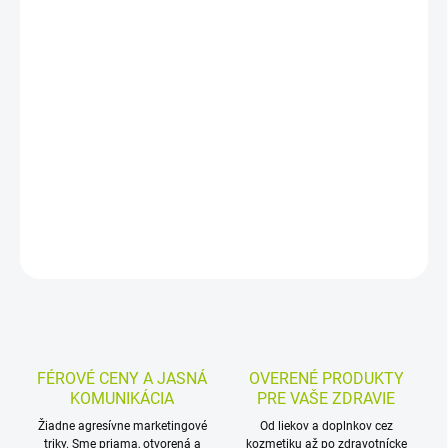
−
+
Pridať do košíka
Výživový doplnok s kyselinou listovou a vitamínom B6 v tabletách.
Je určený na doplnenie týchto látok a ako prevencia ich
nedostatku, najmä pri plánovaní tehotenstva, v tehotenstve a
počas dojčenia.
DETAILNÉ INFORMÁCIE
MOŽNOSTI VRÁTENIA TOVARU
OPÝTAŤ SA
STRÁŽIŤ
FÉROVÉ CENY A JASNÁ
OVERENÉ PRODUKTY
KOMUNIKÁCIA
PRE VAŠE ZDRAVIE
Žiadne agresívne marketingové
Od liekov a doplnkov cez
triky. Sme priama, otvorená a
kozmetiku až po zdravotnícke