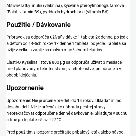
Aktívne látky: inulín (vláknina), kyselina pteroylmonoglutámová
(Folát, vitamín B9), pyridoxín hydrochlorid (vitamín B6).
Použitie / Dávkovanie
Prípravok sa odporúča užívať v dávke 1 tableta 2x denne, po jedle
a deťom od 14-tich rokov 1x denne 1 tableta, po jedle. Tableta sa
užije v celku a zapije sa malým množstvom tekutiny.
Elasti-Q Kyselina listová 800 μg sa odporúča užívať 3 mesiace
pred plánovaným tehotenstvom, v tehotenstve, po pôrode a v
období dojčenia.
Upozornenie
Upozornenie: Nie je určené pre deti do 14 rokov. Ukladať mimo
dosahu detí. Nie je určené ako náhrada pestrej stravy.
Neprekračovať odporučené denné dávkovanie. Skladujte v suchu
a tme pri teplote +5 až +27 °C.
Pred použitím si pozorne prečítajte príbalový leták alebo návod.