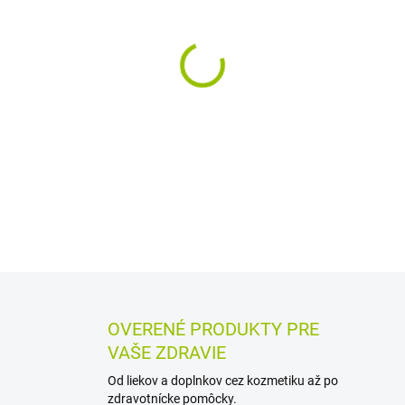
MÔŽEME DORUČIŤ DO:
11.8.2
−
+
Esenciálny klinčekový olej z
forme oleja na vnútorné i vo
dávkuje do vody na pitie, k
spôsobu použitia.
DETAILNÉ INFORMÁCIE
MOŽN
OPÝTAŤ SA
STRÁŽIŤ
OVERENÉ PRODUKTY PRE
VAŠE ZDRAVIE
Od liekov a doplnkov cez kozmetiku až po
zdravotnícke pomôcky.