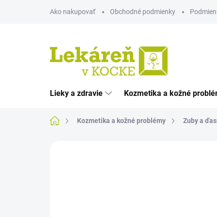
Prejsť
Ako nakupovať
Obchodné podmienky
Podmien
na
obsah
Lieky a zdravie
Kozmetika a kožné probl
Domov
Kozmetika a kožné problémy
Zuby a ďas
Neohodnotené
Podrobnosti hodnote