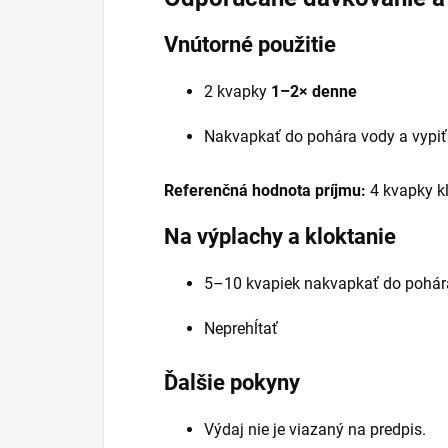
Vnútorné použitie
2 kvapky
1–2× denne
Nakvapkať do pohára vody a vypi
Referenčná hodnota príjmu:
4 kvapky kl
Na výplachy a kloktanie
5–10 kvapiek nakvapkať do pohá
Neprehĺtať
Ďalšie pokyny
Výdaj nie je viazaný na predpis.