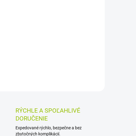
026
MOŽNOSTI DORUČENIA
Pridať do košíka
 klinčekovca vonného je výživový doplnok vo
nkajšie použitie. Vďaka kvapkovej forme sa ľahko
loktanie alebo výplachy podľa odporúčaného
OSTI VRÁTENIA TOVARU
RÝCHLE A SPOĽAHLIVÉ
DORUČENIE
Expedované rýchlo, bezpečne a bez
zbytočných komplikácií.