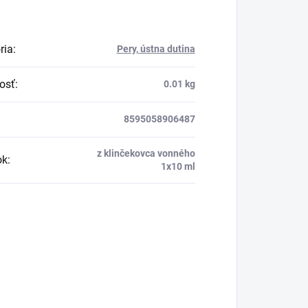
ria
:
Pery, ústna dutina
osť
:
0.01 kg
8595058906487
z klinčekovca vonného
ok
:
1x10 ml