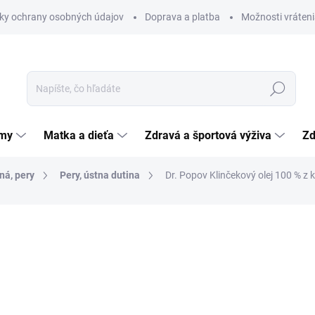
ky ochrany osobných údajov
Doprava a platba
Možnosti vráteni
Hľadať
émy
Matka a dieťa
Zdravá a športová výživa
Zd
ná, pery
Pery, ústna dutina
Dr. Popov Klinčekový olej 100 % z
nia
ZNAČKA:
DR. POPOV
8,29 €
Jednotková
82,90 € / 100 ml
cena:
SKLADOM
(>5 KS)