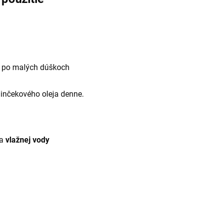
ť po malých dúškoch
inčekového oleja denne.
ra
vlažnej vody