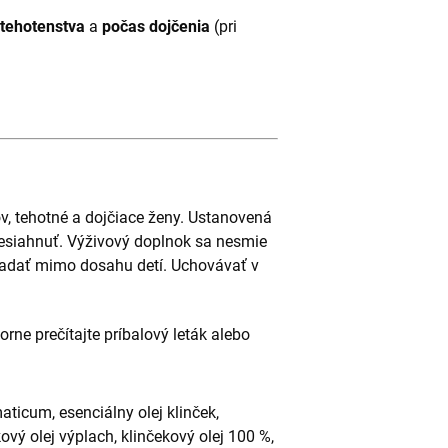
 tehotenstva
a
počas dojčenia
(pri
ov, tehotné a dojčiace ženy. Ustanovená
esiahnuť. Výživový doplnok sa nesmie
kladať mimo dosahu detí. Uchovávať v
rne prečítajte príbalový leták alebo
aticum, esenciálny olej klinček,
kový olej výplach, klinčekový olej 100 %,