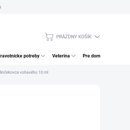
a tovaru
Odstúpenie od zmluvy
Pre firmy
Najčastejšie otázk
PRÁZDNY KOŠÍK
NÁKUPNÝ
KOŠÍK
ravotnícke potreby
Veterina
Pre domácnosť
 klinčekovca voňavého 10 ml