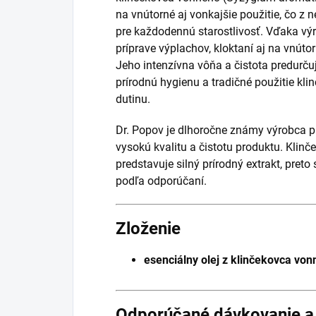
na vnútorné aj vonkajšie použitie, čo z
pre každodennú starostlivosť. Vďaka výr
príprave výplachov, kloktaní aj na vnút
Jeho intenzívna vôňa a čistota predurčuj
prírodnú hygienu a tradičné použitie klin
dutinu.
Dr. Popov je dlhoročne známy výrobca prí
vysokú kvalitu a čistotu produktu. Klinč
predstavuje silný prírodný extrakt, pret
podľa odporúčaní.
Zloženie
esenciálny olej z klinčekovca v
Odporúčané dávkovanie a 