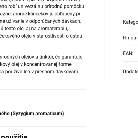
 neho robí univerzálnu prírodnú pomôcku
aznej aróme klinčekov je obľúbený pri
orné užívanie v odporúčaných dávkach.
Kategó
ú tento olej aj na aromaterapiu,
čekového oleja v starostlivosti o ústnu
Hmotn
EAN
:
rodných olejov a tinktúr, čo garantuje
ekový olej v koncentrovanej forme
o sa používa len v presnom dávkovaní
Dodat
onného (Syzygium aromaticum)
použitie