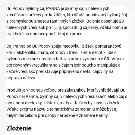
Dr. Popov Bylinný čaj PANNA je bylinný čaj v nálevových
vrecúškach určený pre každého, kto hľadá porciovaný bylinný čaj
s premyslenou zmesou rastlinných zložiek. Balenie obsahuje 20
nálevových vrecúšok po 1,5 g, spolu 30 g čajoviny, vďaka čomu je
praktické na domáce použitie aj do práce.
Čaj Panna od Dr. Popov spája medovku, ibištek, pomarančovú
kôru, alchemilku, mätu, citrónovú trávu, slez a nechtík. Ide o
bylinnú zmes bez umelých farbív a aróm, vyrobenú v ČR. Vďaka
porciovaným vrecúškam sa s čajom jednoducho manipuluje a
každé vrecúško predstavuje pripravenú dávku čajoviny na
prípravu nálevu.
Produkt je vhodnou voľbou pre zákazníkov, ktorí vyhľadávajú Dr.
Popov čaj Panna, bylinný čaj v nálevových vrecúškach alebo čaj s
obsahom medovky, ibišteka, mäty a ďalších bylinných zložiek.
Vďaka svojmu názvu a tematickému zameraniu môže byť aj
milým darčekom pre osoby narodené v znamení Panny.
Zloženie