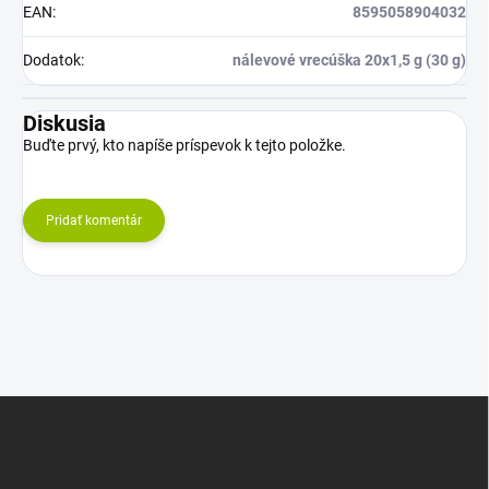
EAN
:
8595058904032
Dodatok
:
nálevové vrecúška 20x1,5 g (30 g)
Diskusia
Buďte prvý, kto napíše príspevok k tejto položke.
Pridať komentár
Z
á
p
ä