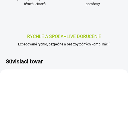
férová lekáreň
pomôcky.
RÝCHLE A SPOĽAHLIVÉ DORUČENIE
Expedované rýchlo, bezpečne a bez zbytočných komplikácií.
Súvisiaci tovar
SKLADOM
SKLADOM
(>5 KS)
(>5 KS)