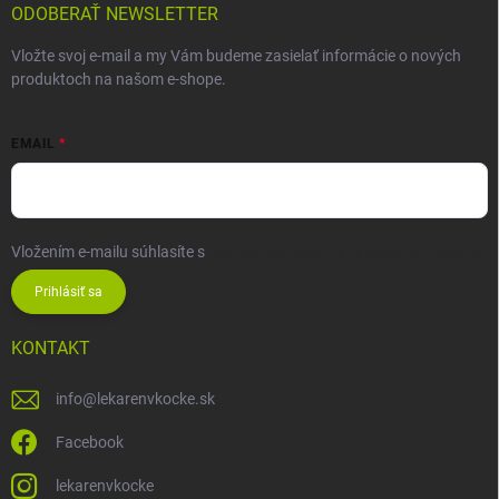
ODOBERAŤ NEWSLETTER
Vložte svoj e-mail a my Vám budeme zasielať informácie o nových
produktoch na našom e-shope.
EMAIL
Vložením e-mailu súhlasíte s
podmienkami ochrany osobných údajov
Prihlásiť sa
KONTAKT
info
@
lekarenvkocke.sk
Facebook
lekarenvkocke