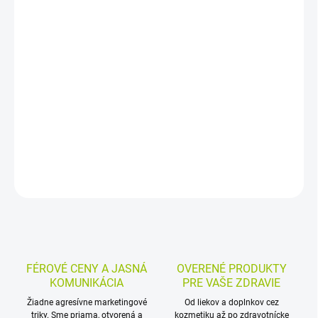
−
+
Pridať do košíka
Bylinný čaj v nálevových vrecúškach ponúka zmes medovky,
ibišteka, pomarančovej kôry, alchemilky, mäty, citrónovej trávy,
slezu a nechtíka. Je bez umelých farbív a aróm, vyrobený v ČR a
prakticky porcovaný po 20 vrecúškach.
DETAILNÉ INFORMÁCIE
MOŽNOSTI VRÁTENIA TOVARU
OPÝTAŤ SA
STRÁŽIŤ
FÉROVÉ CENY A JASNÁ
OVERENÉ PRODUKTY
KOMUNIKÁCIA
PRE VAŠE ZDRAVIE
Žiadne agresívne marketingové
Od liekov a doplnkov cez
triky. Sme priama, otvorená a
kozmetiku až po zdravotnícke