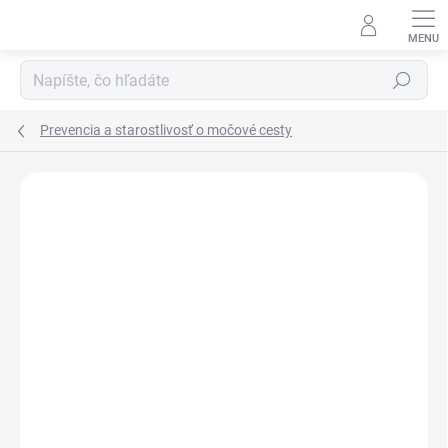
Prejsť
na
obsah
Hľadať
Prevencia a starostlivosť o močové cesty
Podrobnosti hodnotenia
Neohodnotené
ZNAČKA:
DR. MÜLLER PHARM