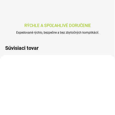
RÝCHLE A SPOĽAHLIVÉ DORUČENIE
Expedované rýchlo, bezpečne a bez zbytočných komplikácií.
Súvisiaci tovar
SKLADOM
SKLADOM
(>5 KS)
(>5 KS)
AGNUCASTON 30 ks
ARGINMAX FORTE pre