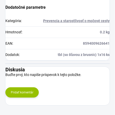
Dodatočné parametre
Kategória
:
Prevencia a starostlivosť o močové cesty
Hmotnosť
:
0.2 kg
EAN
:
8594009626641
Dodatok
:
tbl (so šťavou z brusníc) 1x16 ks
Diskusia
Buďte prvý, kto napíše príspevok k tejto položke.
Pridať komentár