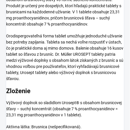
Produkt je určený pre dospelých, ktorí hľadajú praktické tablety s
brusnicami na každodenné užívanie. V 1 tablete obsahuje 23,31
mg proanthocyanidinov, pričom brusnicová šťava – suchý
koncentrát obsahuje 7 % proanthocyanidinov.
Orodispergovateľná forma tabliet umožňuje jednoduché užívanie
bez potreby zapíjania. Tableta sa nechá voľne rozpustiť v ústach,
čo je praktické doma aj mimo domova. Balenie obsahuje 16 kusov
tabliet so šťavou z brusníc. Dr. Müller UROSEPT tablety patria
medzi výživové doplnky s obsahom látok získaných z brusníc a sú
vhodnou voľbou pre používateľov, ktorí vyhľadávajú brusnicové
tablety, Urosept tablety alebo výživový doplnok s brusnicovou
šťavou.
Zloženie
Výživový doplnok so sladidlom Urosept® s obsahom brusnicovej
šťavy – suchý koncentrát (obsahuje 7 % proanthocyanidinov =
23,31 mg proanthocyanidinov v 1 tablete).
Aktívna látka: Brusnica (nešpecifikovaná).