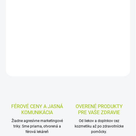
−
+
Pridať do košíka
Výživový doplnok so sladidlom v podobe orodispergovateľných
tabliet s brusnicovou šťavou vo forme suchého koncentrátu. V 1
tablete je 23,31 mg proanthocyanidínov a praktická forma
umožňuje užitie bez zapíjania.
DETAILNÉ INFORMÁCIE
MOŽNOSTI VRÁTENIA TOVARU
OPÝTAŤ SA
STRÁŽIŤ
FÉROVÉ CENY A JASNÁ
OVERENÉ PRODUKTY
KOMUNIKÁCIA
PRE VAŠE ZDRAVIE
Žiadne agresívne marketingové
Od liekov a doplnkov cez
triky. Sme priama, otvorená a
kozmetiku až po zdravotnícke
férová lekáreň
pomôcky.