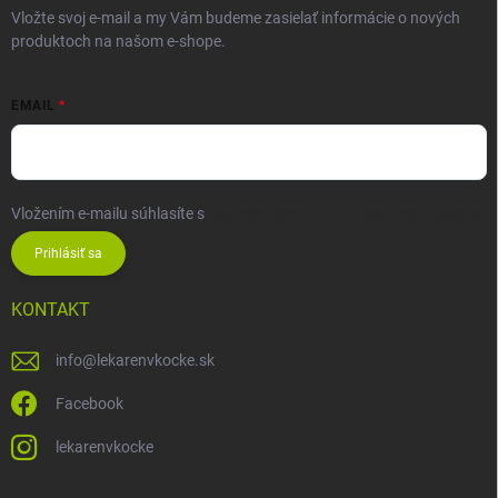
Vložte svoj e-mail a my Vám budeme zasielať informácie o nových
produktoch na našom e-shope.
EMAIL
Vložením e-mailu súhlasíte s
podmienkami ochrany osobných údajov
Prihlásiť sa
KONTAKT
info
@
lekarenvkocke.sk
Facebook
lekarenvkocke