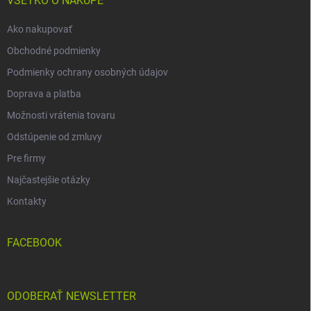
i
VŠETKO O NÁKUPE
e
Ako nakupovať
Obchodné podmienky
Podmienky ochrany osobných údajov
Doprava a platba
Možnosti vrátenia tovaru
Odstúpenie od zmluvy
Pre firmy
Najčastejšie otázky
Kontakty
FACEBOOK
ODOBERAŤ NEWSLETTER