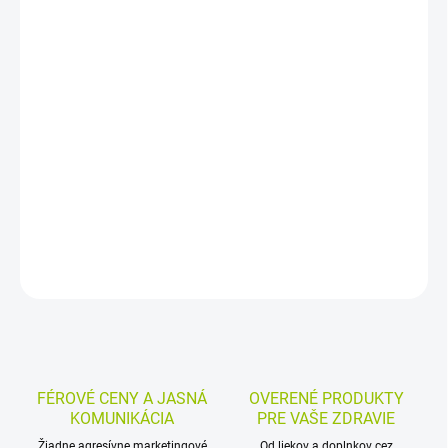
−
+
Pridať do košíka
Izotonický nosový sprej s pantenolom a morskou vodou na šetrné
čistenie, zvlhčenie a regeneráciu nosovej sliznice. Vhodný na
každodennú hygienu nosa u detí aj dospelých, aj pri suchej alebo
podráždenej sliznici.
DETAILNÉ INFORMÁCIE
MOŽNOSTI VRÁTENIA TOVARU
OPÝTAŤ SA
STRÁŽIŤ
FÉROVÉ CENY A JASNÁ
OVERENÉ PRODUKTY
KOMUNIKÁCIA
PRE VAŠE ZDRAVIE
Žiadne agresívne marketingové
Od liekov a doplnkov cez