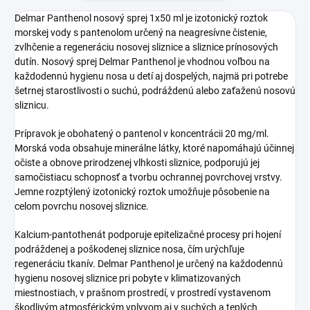
Delmar Panthenol nosový sprej 1x50 ml je izotonický roztok
morskej vody s pantenolom určený na neagresívne čistenie,
zvlhčenie a regeneráciu nosovej sliznice a sliznice prínosových
dutín. Nosový sprej Delmar Panthenol je vhodnou voľbou na
každodennú hygienu nosa u detí aj dospelých, najmä pri potrebe
šetrnej starostlivosti o suchú, podráždenú alebo zaťaženú nosovú
sliznicu.
Prípravok je obohatený o pantenol v koncentrácii 20 mg/ml.
Morská voda obsahuje minerálne látky, ktoré napomáhajú účinnej
očiste a obnove prirodzenej vlhkosti sliznice, podporujú jej
samočistiacu schopnosť a tvorbu ochrannej povrchovej vrstvy.
Jemne rozptýlený izotonický roztok umožňuje pôsobenie na
celom povrchu nosovej sliznice.
Kalcium-pantothenát podporuje epitelizačné procesy pri hojení
podráždenej a poškodenej sliznice nosa, čím urýchľuje
regeneráciu tkanív. Delmar Panthenol je určený na každodennú
hygienu nosovej sliznice pri pobyte v klimatizovaných
miestnostiach, v prašnom prostredí, v prostredí vystavenom
škodlivým atmosférickým vplyvom aj v suchých a teplých