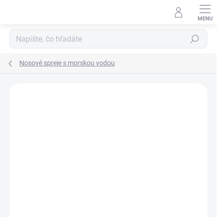
Prejsť
na
obsah
Hľadať
Nosové spreje s morskou vodou
Podrobnosti hodnotenia
Neohodnotené