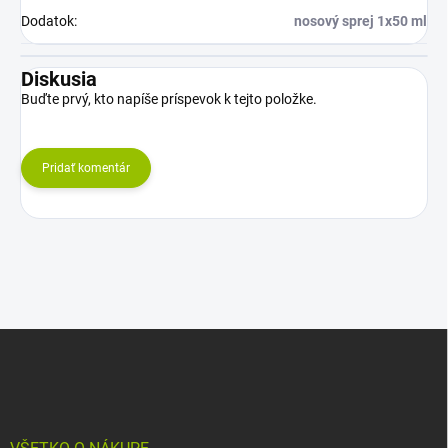
Dodatok
:
nosový sprej 1x50 ml
Diskusia
Buďte prvý, kto napíše príspevok k tejto položke.
Pridať komentár
Z
á
p
ä
t