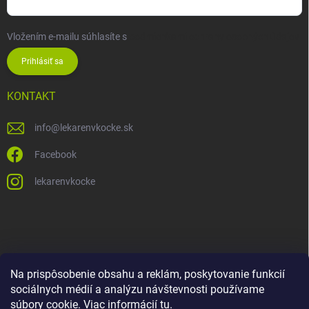
Vložením e-mailu súhlasíte s
podmienkami ochrany osobných údajov
Prihlásiť sa
KONTAKT
info
@
lekarenvkocke.sk
Facebook
lekarenvkocke
Na prispôsobenie obsahu a reklám, poskytovanie funkcií
sociálnych médií a analýzu návštevnosti používame
súbory cookie. Viac informácií
tu
.