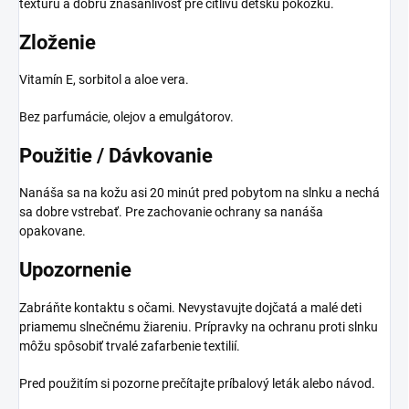
textúru a dobrú znášanlivosť pre citlivú detskú pokožku.
Zloženie
Vitamín E, sorbitol a aloe vera.
Bez parfumácie, olejov a emulgátorov.
Použitie / Dávkovanie
Nanáša sa na kožu asi 20 minút pred pobytom na slnku a nechá
sa dobre vstrebať. Pre zachovanie ochrany sa nanáša
opakovane.
Upozornenie
Zabráňte kontaktu s očami. Nevystavujte dojčatá a malé deti
priamemu slnečnému žiareniu. Prípravky na ochranu proti slnku
môžu spôsobiť trvalé zafarbenie textilií.
Pred použitím si pozorne prečítajte príbalový leták alebo návod.