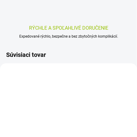
RÝCHLE A SPOĽAHLIVÉ DORUČENIE
Expedované rýchlo, bezpečne a bez zbytočných komplikácií.
Súvisiaci tovar
SKLADOM
SKLADOM
(>5 KS)
(>5 KS)
Daylong Cetaphil SUN
DAYLONG Cetaphil sun
Sensitive Gel-Creme
sensitive gel-spray