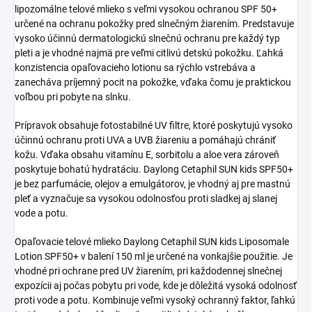
lipozomálne telové mlieko s veľmi vysokou ochranou SPF 50+
určené na ochranu pokožky pred slnečným žiarením. Predstavuje
vysoko účinnú dermatologickú slnečnú ochranu pre každý typ
pleti a je vhodné najmä pre veľmi citlivú detskú pokožku. Ľahká
konzistencia opaľovacieho lotionu sa rýchlo vstrebáva a
zanecháva príjemný pocit na pokožke, vďaka čomu je praktickou
voľbou pri pobyte na slnku.
Prípravok obsahuje fotostabilné UV filtre, ktoré poskytujú vysoko
účinnú ochranu proti UVA a UVB žiareniu a pomáhajú chrániť
kožu. Vďaka obsahu vitamínu E, sorbitolu a aloe vera zároveň
poskytuje bohatú hydratáciu. Daylong Cetaphil SUN kids SPF50+
je bez parfumácie, olejov a emulgátorov, je vhodný aj pre mastnú
pleť a vyznačuje sa vysokou odolnosťou proti sladkej aj slanej
vode a potu.
Opaľovacie telové mlieko Daylong Cetaphil SUN kids Liposomale
Lotion SPF50+ v balení 150 ml je určené na vonkajšie použitie. Je
vhodné pri ochrane pred UV žiarením, pri každodennej slnečnej
expozícii aj počas pobytu pri vode, kde je dôležitá vysoká odolnosť
proti vode a potu. Kombinuje veľmi vysoký ochranný faktor, ľahkú