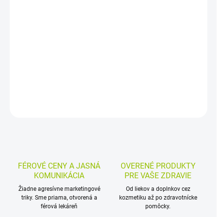
Lipozomálne telové mlieko SPF 50+ poskytuje vysoko účinnú UVA
a UVB ochranu, vhodnú najmä pre citlivú detskú pokožku. Ľahko
sa vstrebáva, je bez parfumácie, olejov a emulgátorov a odoláva
vode aj potu.
DETAILNÉ INFORMÁCIE
MOŽNOSTI VRÁTENIA TOVARU
OPÝTAŤ SA
STRÁŽIŤ
FÉROVÉ CENY A JASNÁ
OVERENÉ PRODUKTY
KOMUNIKÁCIA
PRE VAŠE ZDRAVIE
Žiadne agresívne marketingové
Od liekov a doplnkov cez
triky. Sme priama, otvorená a
kozmetiku až po zdravotnícke
férová lekáreň
pomôcky.