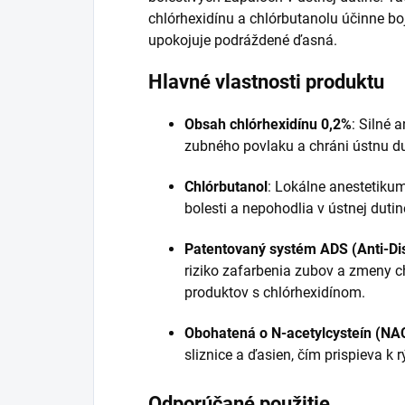
chlórhexidínu a chlórbutanolu účinne b
upokojuje podráždené ďasná.
Hlavné vlastnosti produktu
Obsah chlórhexidínu 0,2%
:
Silné a
zubného povlaku a chráni ústnu du
Chlórbutanol
:
Lokálne anestetikum,
bolesti a nepohodlia v ústnej dutin
Patentovaný systém ADS (Anti-Di
riziko zafarbenia zubov a zmeny ch
produktov s chlórhexidínom.
Obohatená o N-acetylcysteín (NA
sliznice a ďasien, čím prispieva k 
Odporúčané použitie