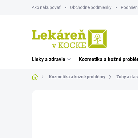
Prejsť
Ako nakupovať
Obchodné podmienky
Podmien
na
obsah
Lieky a zdravie
Kozmetika a kožné probl
Domov
Kozmetika a kožné problémy
Zuby a ďas
Neohodnotené
Podrobnosti hodnote