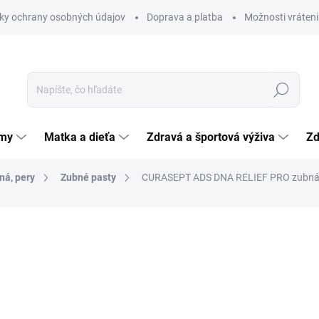
ky ochrany osobných údajov
Doprava a platba
Možnosti vráteni
Hľadať
émy
Matka a dieťa
Zdravá a športová výživa
Zd
ná, pery
Zubné pasty
CURASEPT ADS DNA RELIEF PRO zubná p
nia
ZNAČKA:
CURASEPT S.P.A.
8,05 €
Jednotková
10,73 € / 100 ml
cena:
SKLADOM
(>5 KS)