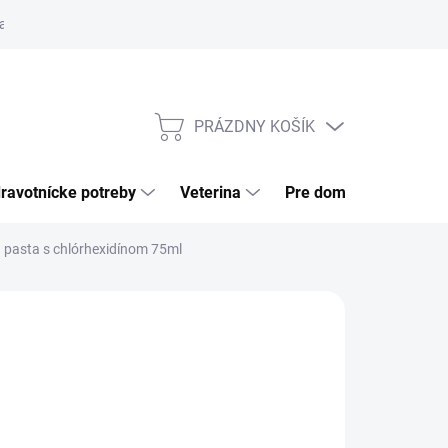
a tovaru
Odstúpenie od zmluvy
Pre firmy
Najčastejšie otázk
PRÁZDNY KOŠÍK
NÁKUPNÝ
KOŠÍK
ravotnícke potreby
Veterina
Pre domácnosť
asta s chlórhexidínom 75ml