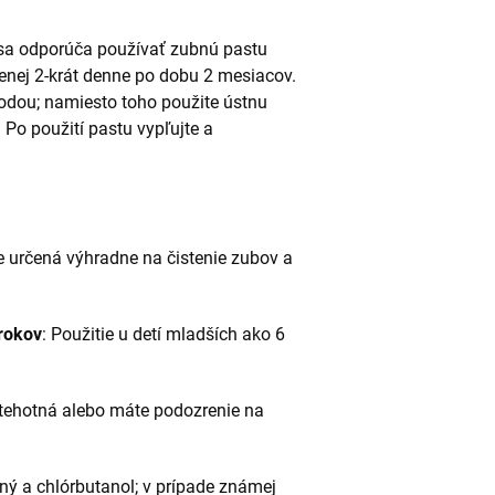
 sa odporúča používať zubnú pastu
nej 2-krát denne po dobu 2 mesiacov.
vodou; namiesto toho použite ústnu
 Po použití pastu vypľujte a
e určená výhradne na čistenie zubov a
rokov
:
Použitie u detí mladších ako 6
 tehotná alebo máte podozrenie na
dný a chlórbutanol; v prípade známej