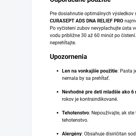
Pre dosiahnutie optimálnych výsledkov
CURASEPT ADS DNA RELIEF PRO
najme
Po vyčistení zubov nevyplachujte ústa 
vodu približne 30 až 60 minút po čistení.
neprehĺtajte.
Upozornenia
Len na vonkajšie použitie
:
Pasta j
nemala by sa prehĺtať.
Nevhodné pre deti mladšie ako 6 
rokov je kontraindikované.
Tehotenstvo
:
Nepoužívajte, ak ste
tehotenstvo.
Alergény
:
Obsahuje disiričitan so