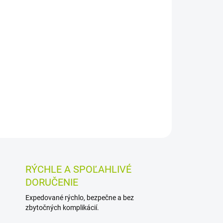
026
MOŽNOSTI DORUČENIA
Pridať do košíka
m 0,20 % a chlórbutanolom je určená na
 po zubnom ošetrení, pri poraneniach a
dná aj pre citlivé a podráždené ďasná.
OSTI VRÁTENIA TOVARU
RÝCHLE A SPOĽAHLIVÉ
DORUČENIE
Expedované rýchlo, bezpečne a bez
zbytočných komplikácií.