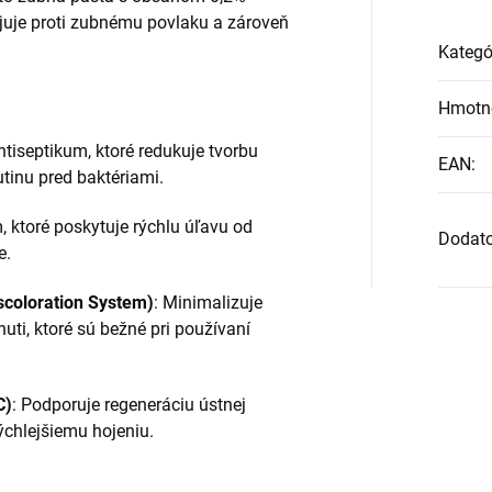
ojuje proti zubnému povlaku a zároveň
Kategó
Hmotn
ntiseptikum, ktoré redukuje tvorbu
EAN
:
tinu pred baktériami.
 ktoré poskytuje rýchlu úľavu od
Dodat
e.
scoloration System)
:
Minimalizuje
uti, ktoré sú bežné pri používaní
C)
:
Podporuje regeneráciu ústnej
rýchlejšiemu hojeniu.