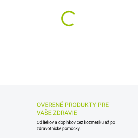
MÔŽEME DORUČIŤ DO:
12.8.2
−
+
Zubná pasta s chlórhexidíno
starostlivosť o ústnu dutinu
bolestivých zápaloch. Je vho
DETAILNÉ INFORMÁCIE
MOŽN
OPÝTAŤ SA
STRÁŽIŤ
OVERENÉ PRODUKTY PRE
VAŠE ZDRAVIE
Od liekov a doplnkov cez kozmetiku až po
zdravotnícke pomôcky.