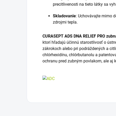
precitlivenosti na tieto látky sa vy
Skladovanie
:
Uchovávajte mimo do
zdrojmi tepla.
CURASEPT ADS DNA RELIEF PRO zubná
ktorí hľadajú účinnú starostlivosť o ús
zákrokoch alebo pri podráždených a cit
chlórhexidínu, chlórbutanolu a patento
ochranu pred zubným povlakom, ale aj k