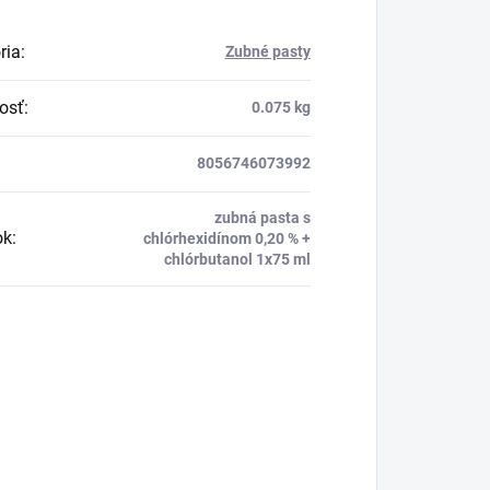
ria
:
Zubné pasty
osť
:
0.075 kg
8056746073992
zubná pasta s
ok
:
chlórhexidínom 0,20 % +
chlórbutanol 1x75 ml