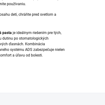
hnite používaniu.
sahu detí, chráňte pred svetlom a
 pasta
je ideálnym riešením pre tých,
tnu dutinu po stomatologických
livých ďasnách.
Kombinácia
vaného systému ADS zabezpečuje nielen
omfort a úľavu od bolesti.