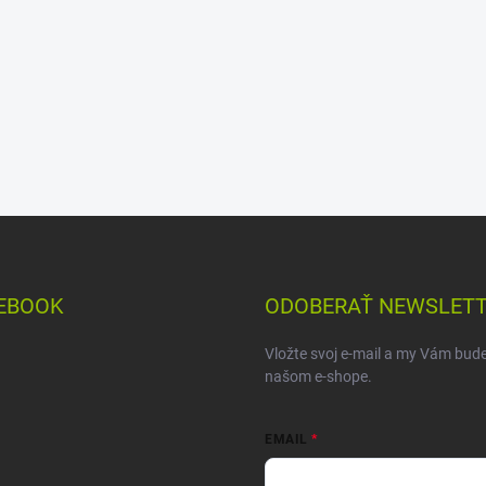
EBOOK
ODOBERAŤ NEWSLET
Vložte svoj e-mail a my Vám bud
našom e-shope.
EMAIL