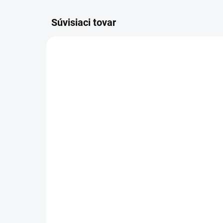
Súvisiaci tovar
SKLADOM
(>5 KS)
SWISSDENT EXTREME
Ec
intenzívna bieliaca pasta
RA
50 ml
zu
prí
15,80 €
3,
ml