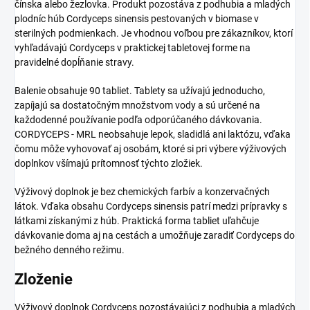
čínska alebo žezlovka. Produkt pozostáva z podhubia a mladých
plodníc húb Cordyceps sinensis pestovaných v biomase v
sterilných podmienkach. Je vhodnou voľbou pre zákazníkov, ktorí
vyhľadávajú Cordyceps v praktickej tabletovej forme na
pravidelné dopĺňanie stravy.
Balenie obsahuje 90 tabliet. Tablety sa užívajú jednoducho,
zapíjajú sa dostatočným množstvom vody a sú určené na
každodenné používanie podľa odporúčaného dávkovania.
CORDYCEPS - MRL neobsahuje lepok, sladidlá ani laktózu, vďaka
čomu môže vyhovovať aj osobám, ktoré si pri výbere výživových
doplnkov všímajú prítomnosť týchto zložiek.
Výživový doplnok je bez chemických farbív a konzervačných
látok. Vďaka obsahu Cordyceps sinensis patrí medzi prípravky s
látkami získanými z húb. Praktická forma tabliet uľahčuje
dávkovanie doma aj na cestách a umožňuje zaradiť Cordyceps do
bežného denného režimu.
Zloženie
Výživový doplnok Cordyceps pozostávajúci z podhubia a mladých