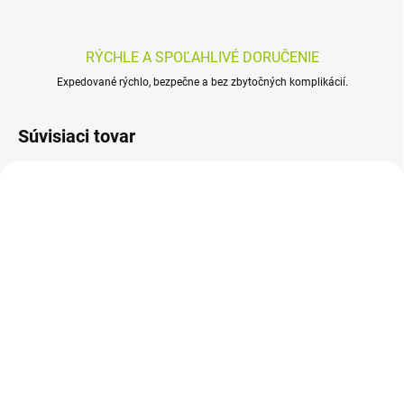
RÝCHLE A SPOĽAHLIVÉ DORUČENIE
Expedované rýchlo, bezpečne a bez zbytočných komplikácií.
Súvisiaci tovar
SKLADOM
SKLADOM
(>5 KS)
(>5 KS)
AVROPA Cistus krétsky
CarnoMed Karnozín
50 ml
EXTRA Pure&Strong 100
ks
7,37 €