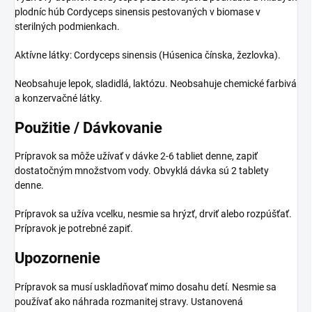
plodníc húb Cordyceps sinensis pestovaných v biomase v
sterilných podmienkach.
Aktívne látky: Cordyceps sinensis (Húsenica čínska, žezlovka).
Neobsahuje lepok, sladidlá, laktózu. Neobsahuje chemické farbivá
a konzervačné látky.
Použitie / Dávkovanie
Prípravok sa môže užívať v dávke 2-6 tabliet denne, zapiť
dostatočným množstvom vody. Obvyklá dávka sú 2 tablety
denne.
Prípravok sa užíva vcelku, nesmie sa hrýzť, drviť alebo rozpúšťať.
Prípravok je potrebné zapiť.
Upozornenie
Prípravok sa musí uskladňovať mimo dosahu detí. Nesmie sa
používať ako náhrada rozmanitej stravy. Ustanovená