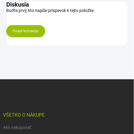
Diskusia
Buďte prvý, kto napíše príspevok k tejto položke.
Pridať komentár
Z
á
p
ä
t
i
VŠETKO O NÁKUPE
e
Ako nakupovať