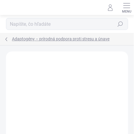
Prejsť
na
obsah
Hľadať
Adaptogény – prírodná podpora proti stresu a únave
Podrobnosti hodnotenia
Neohodnotené