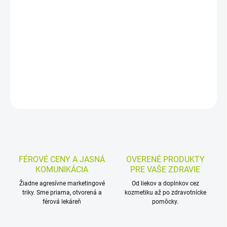
Výživový doplnok s Cordyceps sinensis v praktickej tabletovej
forme. Obsahuje podhubie a mladé plodnice húb pestovaných v
biomase v sterilných podmienkach, vhodný na pravidelné
dopĺňanie stravy.
DETAILNÉ INFORMÁCIE
MOŽNOSTI VRÁTENIA TOVARU
OPÝTAŤ SA
STRÁŽIŤ
FÉROVÉ CENY A JASNÁ
OVERENÉ PRODUKTY
KOMUNIKÁCIA
PRE VAŠE ZDRAVIE
Žiadne agresívne marketingové
Od liekov a doplnkov cez
triky. Sme priama, otvorená a
kozmetiku až po zdravotnícke
férová lekáreň
pomôcky.